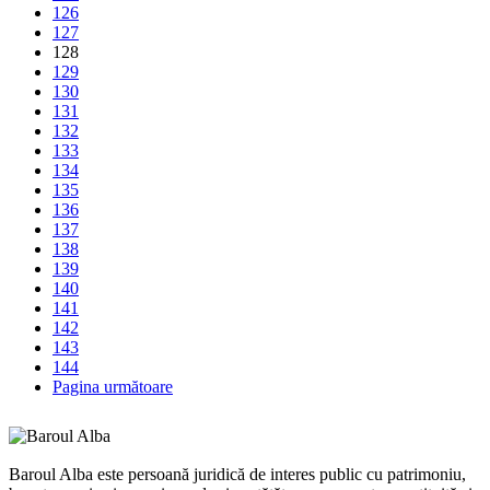
126
127
128
129
130
131
132
133
134
135
136
137
138
139
140
141
142
143
144
Pagina următoare
Baroul Alba este persoană juridică de interes public cu patrimoniu,