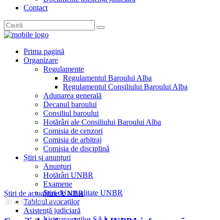
Contact
Prima pagină
Organizare
Regulamente
Regulamentul Baroului Alba
Regulamentul Consiliului Baroului Alba
Adunarea generală
Decanul baroului
Consiliul baroului
Hotărâri ale Consiliului Baroului Alba
Comisia de cenzori
Comisia de arbitraj
Comisia de disciplină
Știri și anunțuri
Anunțuri
Hotărâri UNBR
Examene
Știri de actualitate UNBR
Știri de actualitate UNBR
Tabloul avocaților
30 octombrie 2021
Asistență judiciară
Lista avocaților SAJ