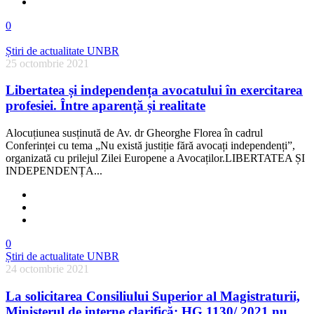
0
Știri de actualitate UNBR
25 octombrie 2021
Libertatea și independența avocatului în exercitarea
profesiei. Între aparență și realitate
Alocuțiunea susținută de Av. dr Gheorghe Florea în cadrul
Conferinței cu tema „Nu există justiție fără avocați independenți”,
organizată cu prilejul Zilei Europene a Avocaților.LIBERTATEA ȘI
INDEPENDENȚA...
0
Știri de actualitate UNBR
24 octombrie 2021
La solicitarea Consiliului Superior al Magistraturii,
Ministerul de interne clarifică: HG 1130/ 2021 nu