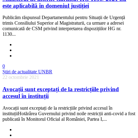
este aplicabilă în domeniul justiției
Publicăm răspunsul Departamentului pentru Situații de Urgență
trimis Consiliului Superior al Magistraturii, ca urmare a adresei
comunicată de CSM privind interpretarea dispozițiilor HG nr.
1130...
0
Știri de actualitate UNBR
22 octombrie 2021
Avocații sunt exceptați de la restricțiile privind
accesul în instituții
Avocații sunt exceptați de la restricțiile privind accesul în
instituțiiHotărârea Guvernului privind noile restricții anti-covid a fost
publicată în Monitorul Oficial al României, Partea I,...