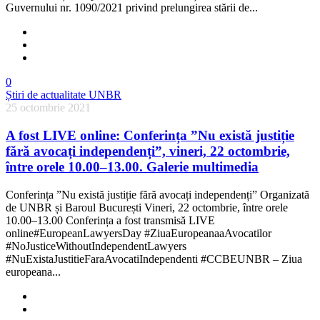
Guvernului nr. 1090/2021 privind prelungirea stării de...
0
Știri de actualitate UNBR
25 octombrie 2021
A fost LIVE online: Conferința ”Nu există justiție
fără avocați independenți”, vineri, 22 octombrie,
între orele 10.00–13.00. Galerie multimedia
Conferința ”Nu există justiție fără avocați independenți” Organizată
de UNBR și Baroul București Vineri, 22 octombrie, între orele
10.00–13.00 Conferința a fost transmisă LIVE
online#EuropeanLawyersDay #ZiuaEuropeanaaAvocatilor
#NoJusticeWithoutIndependentLawyers
#NuExistaJustitieFaraAvocatiIndependenti #CCBEUNBR – Ziua
europeana...