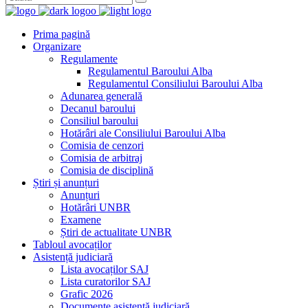
Prima pagină
Organizare
Regulamente
Regulamentul Baroului Alba
Regulamentul Consiliului Baroului Alba
Adunarea generală
Decanul baroului
Consiliul baroului
Hotărâri ale Consiliului Baroului Alba
Comisia de cenzori
Comisia de arbitraj
Comisia de disciplină
Știri și anunțuri
Anunțuri
Hotărâri UNBR
Examene
Știri de actualitate UNBR
Tabloul avocaților
Asistență judiciară
Lista avocaților SAJ
Lista curatorilor SAJ
Grafic 2026
Documente asistență judiciară