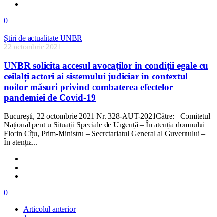
0
Știri de actualitate UNBR
22 octombrie 2021
UNBR solicita accesul avocaților in condiții egale cu
ceilalți actori ai sistemului judiciar in contextul
noilor măsuri privind combaterea efectelor
pandemiei de Covid-19
București, 22 octombrie 2021 Nr. 328-AUT-2021Către:– Comitetul
Național pentru Situații Speciale de Urgență – În atenția domnului
Florin Cîțu, Prim-Ministru – Secretariatul General al Guvernului –
În atenția...
0
Articolul anterior