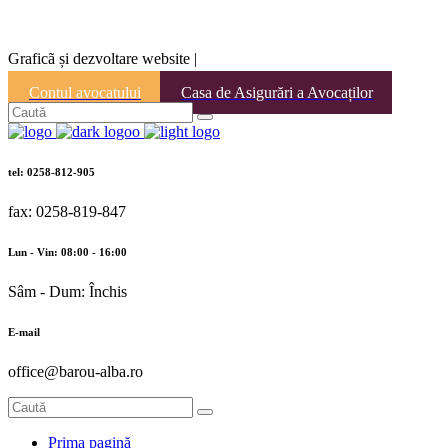
Graficã și dezvoltare website |
Contul avocatului
Casa de Asigurări a Avocaților
tel: 0258-812-905
fax: 0258-819-847
Lun - Vin: 08:00 - 16:00
Sâm - Dum: Închis
E-mail
office@barou-alba.ro
Prima pagină