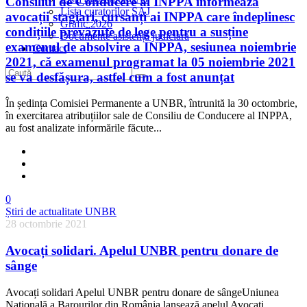
Consiliul de Conducere al INPPA informează
Lista curatorilor SAJ
avocații stagiari, cursanți ai INPPA care îndeplinesc
Grafic 2026
condițiile prevăzute de lege pentru a susține
Documente asistență judiciară
examenul de absolvire a INPPA, sesiunea noiembrie
Contact
2021, că examenul programat la 05 noiembrie 2021
se va desfășura, astfel cum a fost anunțat
În ședința Comisiei Permanente a UNBR, întrunită la 30 octombrie,
în exercitarea atribuțiilor sale de Consiliu de Conducere al INPPA,
au fost analizate informările făcute...
0
Știri de actualitate UNBR
28 octombrie 2021
Avocați solidari. Apelul UNBR pentru donare de
sânge
Avocați solidari Apelul UNBR pentru donare de sângeUniunea
Națională a Barourilor din România lansează apelul Avocați