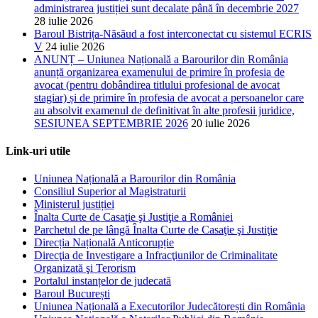
administrarea justiției sunt decalate până în decembrie 2027
28 iulie 2026
Baroul Bistrița-Năsăud a fost interconectat cu sistemul ECRIS
V
24 iulie 2026
ANUNȚ – Uniunea Națională a Barourilor din România
anunță organizarea examenului de primire în profesia de
avocat (pentru dobândirea titlului profesional de avocat
stagiar) și de primire în profesia de avocat a persoanelor care
au absolvit examenul de definitivat în alte profesii juridice,
SESIUNEA SEPTEMBRIE 2026
20 iulie 2026
Link-uri utile
Uniunea Națională a Barourilor din România
Consiliul Superior al Magistraturii
Ministerul justiției
Înalta Curte de Casaţie şi Justiţie a României
Parchetul de pe lângă Înalta Curte de Casaţie şi Justiţie
Direcția Națională Anticorupție
Direcţia de Investigare a Infracţiunilor de Criminalitate
Organizată şi Terorism
Portalul instanțelor de judecată
Baroul București
Uniunea Națională a Executorilor Judecătorești din România