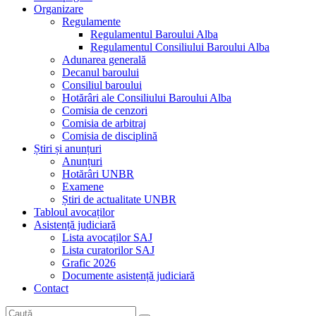
Organizare
Regulamente
Regulamentul Baroului Alba
Regulamentul Consiliului Baroului Alba
Adunarea generală
Decanul baroului
Consiliul baroului
Hotărâri ale Consiliului Baroului Alba
Comisia de cenzori
Comisia de arbitraj
Comisia de disciplină
Știri și anunțuri
Anunțuri
Hotărâri UNBR
Examene
Știri de actualitate UNBR
Tabloul avocaților
Asistență judiciară
Lista avocaților SAJ
Lista curatorilor SAJ
Grafic 2026
Documente asistență judiciară
Contact