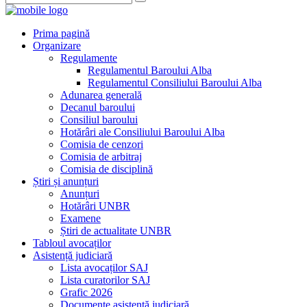
Prima pagină
Organizare
Regulamente
Regulamentul Baroului Alba
Regulamentul Consiliului Baroului Alba
Adunarea generală
Decanul baroului
Consiliul baroului
Hotărâri ale Consiliului Baroului Alba
Comisia de cenzori
Comisia de arbitraj
Comisia de disciplină
Știri și anunțuri
Anunțuri
Hotărâri UNBR
Examene
Știri de actualitate UNBR
Tabloul avocaților
Asistență judiciară
Lista avocaților SAJ
Lista curatorilor SAJ
Grafic 2026
Documente asistență judiciară