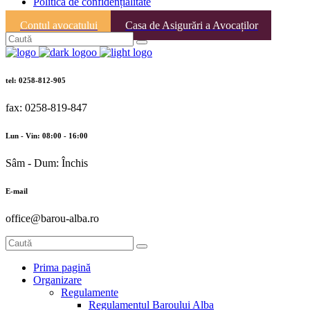
Politica de confidențialitate
Contul avocatului
Casa de Asigurări a Avocaților
tel: 0258-812-905
fax: 0258-819-847
Lun - Vin: 08:00 - 16:00
Sâm - Dum: Închis
E-mail
office@barou-alba.ro
Prima pagină
Organizare
Regulamente
Regulamentul Baroului Alba