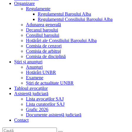
Organizare
Regulamente
Regulamentul Baroului Alba
Regulamentul Consiliului Baroului Alba
Adunarea generală
Decanul baroului
Consiliul baroului
Hotărâri ale Consiliului Baroului Alba
Comisia de cenzori
Comisia de arbitraj
Comisia de disciplină
Știri și anunțuri
Anunțuri
Hotărâri UNBR
Examene
Știri de actualitate UNBR
Tabloul avocaților
Asistență judiciară
Lista avocaților SAJ
Lista curatorilor SAJ
Grafic 2026
Documente asistență judiciară
Contact