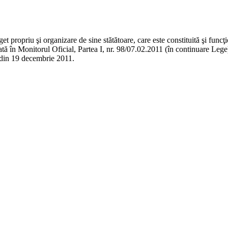
t propriu şi organizare de sine stătătoare, care este constituită şi func
icată în Monitorul Oficial, Partea I, nr. 98/07.02.2011 (în continuare Le
8 din 19 decembrie 2011.