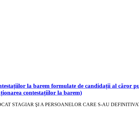
testațiilor la barem formulate de candidații al căror p
uționarea contestațiilor la barem)
CAT STAGIAR ŞI A PERSOANELOR CARE S-AU DEFINITIVAT