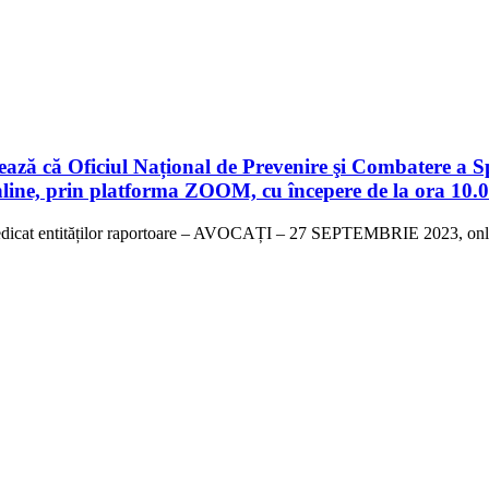
ză că Oficiul Național de Prevenire şi Combatere a Sp
online, prin platforma ZOOM, cu începere de la ora 10.
e – AVOCAȚI – 27 SEPTEMBRIE 2023, online, prin plat