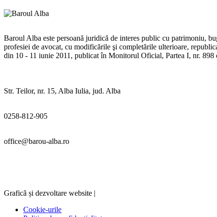
Baroul Alba este persoană juridică de interes public cu patrimoniu, buge
profesiei de avocat, cu modificările şi completările ulterioare, republ
din 10 - 11 iunie 2011, publicat în Monitorul Oficial, Partea I, nr. 89
Str. Teilor, nr. 15, Alba Iulia, jud. Alba
0258-812-905
office@barou-alba.ro
Graficã și dezvoltare website |
Cookie-urile