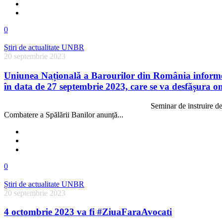
0
Știri de actualitate UNBR
20 septembrie 2023
Uniunea Națională a Barourilor din România informea
în data de 27 septembrie 2023, care se va desfășura 
Seminar de instruire dedicat entităților raportoar
Combatere a Spălării Banilor anunță...
0
Știri de actualitate UNBR
20 septembrie 2023
4 octombrie 2023 va fi #ZiuaFaraAvocati