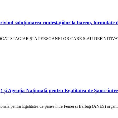
d soluționarea contestațiilor la barem, formulate de
CAT STAGIAR ŞI A PERSOANELOR CARE S-AU DEFINITIVAT
i Agenția Națională pentru Egalitatea de Șanse între
lă pentru Egalitatea de Șanse între Femei și Bărbați (ANES) organizea