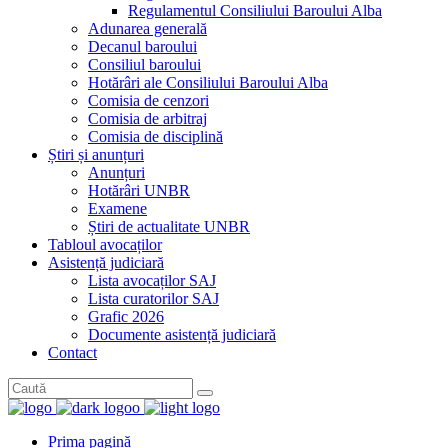
Regulamentul Consiliului Baroului Alba
Adunarea generală
Decanul baroului
Consiliul baroului
Hotărâri ale Consiliului Baroului Alba
Comisia de cenzori
Comisia de arbitraj
Comisia de disciplină
Știri și anunțuri
Anunțuri
Hotărâri UNBR
Examene
Știri de actualitate UNBR
Tabloul avocaților
Asistență judiciară
Lista avocaților SAJ
Lista curatorilor SAJ
Grafic 2026
Documente asistență judiciară
Contact
Prima pagină