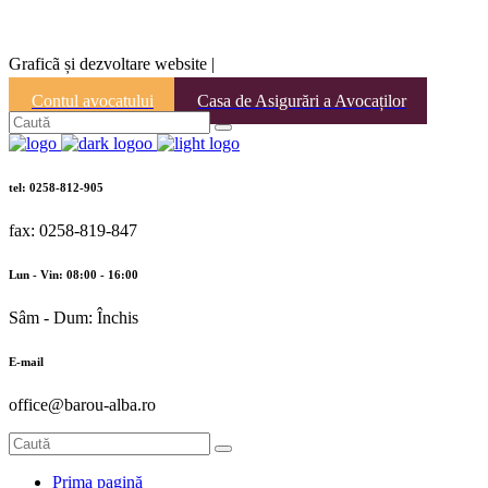
Graficã și dezvoltare website |
Contul avocatului
Casa de Asigurări a Avocaților
tel: 0258-812-905
fax: 0258-819-847
Lun - Vin: 08:00 - 16:00
Sâm - Dum: Închis
E-mail
office@barou-alba.ro
Prima pagină