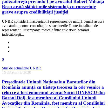
judecătorești privindu-l pe avocatul Robert-Mihăiță
Roșu arată slăbiciunile sistemului, cu consecințe
grave asupra credibilității justiției
UNBR consideră inacceptabilă represiunea de natură penală asupra
avocatului pentru consultațiile și susținerile făcute în calitate de
reprezentant. Discrepanța radicală între cele două hotărâri
judecătorești...
0
Știri de actualitate UNBR
16 decembrie 2020
Președintele Uniunii Naționale a Barourilor din
România anunță cu tristețe trecerea la cele veșnice a
celui ce a fost eminentul avocat Sorin IONESCU din
Baroul Dolj, fost membru al Consiliului Uniunii
Avocaților din România, fost membru al Consiliului