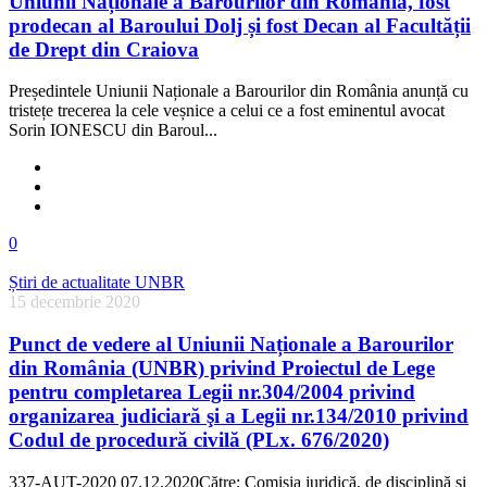
Uniunii Naționale a Barourilor din România, fost
prodecan al Baroului Dolj și fost Decan al Facultății
de Drept din Craiova
Președintele Uniunii Naționale a Barourilor din România anunță cu
tristețe trecerea la cele veșnice a celui ce a fost eminentul avocat
Sorin IONESCU din Baroul...
0
Știri de actualitate UNBR
15 decembrie 2020
Punct de vedere al Uniunii Naționale a Barourilor
din România (UNBR) privind Proiectul de Lege
pentru completarea Legii nr.304/2004 privind
organizarea judiciară şi a Legii nr.134/2010 privind
Codul de procedură civilă (PLx. 676/2020)
337-AUT-2020 07.12.2020Către: Comisia juridică, de disciplină şi