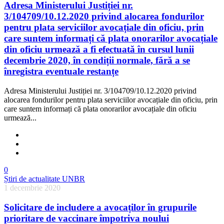
Adresa Ministerului Justiției nr.
3/104709/10.12.2020 privind alocarea fondurilor
pentru plata serviciilor avocațiale din oficiu, prin
care suntem informați că plata onorarilor avocațiale
din oficiu urmează a fi efectuată în cursul lunii
decembrie 2020, în condiții normale, fără a se
înregistra eventuale restanțe
Adresa Ministerului Justiției nr. 3/104709/10.12.2020 privind
alocarea fondurilor pentru plata serviciilor avocațiale din oficiu, prin
care suntem informați că plata onorarilor avocațiale din oficiu
urmează...
0
Știri de actualitate UNBR
1 decembrie 2020
Solicitare de includere a avocaților în grupurile
prioritare de vaccinare împotriva noului