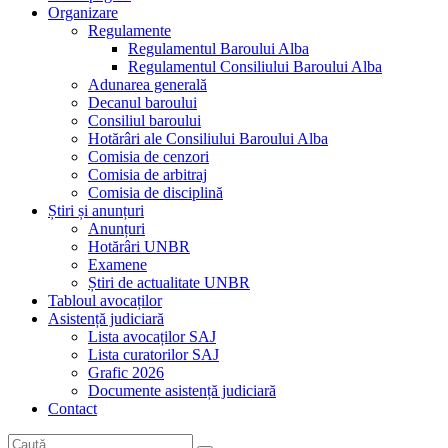
Organizare
Regulamente
Regulamentul Baroului Alba
Regulamentul Consiliului Baroului Alba
Adunarea generală
Decanul baroului
Consiliul baroului
Hotărâri ale Consiliului Baroului Alba
Comisia de cenzori
Comisia de arbitraj
Comisia de disciplină
Știri și anunțuri
Anunțuri
Hotărâri UNBR
Examene
Știri de actualitate UNBR
Tabloul avocaților
Asistență judiciară
Lista avocaților SAJ
Lista curatorilor SAJ
Grafic 2026
Documente asistență judiciară
Contact