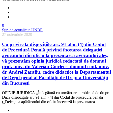
0
Știri de actualitate UNBR
27 noiembrie 2020
Cu privire la dispozițiile art. 91 alin. (4) din Codul
de Procedură Penală privind încetarea delegației
avocatului din oficiu la prezentarea avocatului ales,
vă prezentăm opinia juridică redactată de domnul
prof. univ. dr. Valerian Cioclei și domnul conf. univ.
dr. Andrei Zarafiu, cadre didactice la Departamentul
de Drept penal al Facultății de Drept a Universității
din București
OPINIE JURIDICĂ ,,În legătură cu următoarea problemă de drept:
Dacă dispozițiile art. 91 alin. (4) din Codul de procedură penală
(„Delegația apărătorului din oficiu încetează la prezentarea...