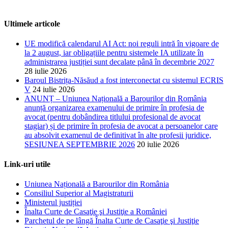
Ultimele articole
UE modifică calendarul AI Act: noi reguli intră în vigoare de
la 2 august, iar obligațiile pentru sistemele IA utilizate în
administrarea justiției sunt decalate până în decembrie 2027
28 iulie 2026
Baroul Bistrița-Năsăud a fost interconectat cu sistemul ECRIS
V
24 iulie 2026
ANUNȚ – Uniunea Națională a Barourilor din România
anunță organizarea examenului de primire în profesia de
avocat (pentru dobândirea titlului profesional de avocat
stagiar) și de primire în profesia de avocat a persoanelor care
au absolvit examenul de definitivat în alte profesii juridice,
SESIUNEA SEPTEMBRIE 2026
20 iulie 2026
Link-uri utile
Uniunea Națională a Barourilor din România
Consiliul Superior al Magistraturii
Ministerul justiției
Înalta Curte de Casaţie şi Justiţie a României
Parchetul de pe lângă Înalta Curte de Casaţie şi Justiţie