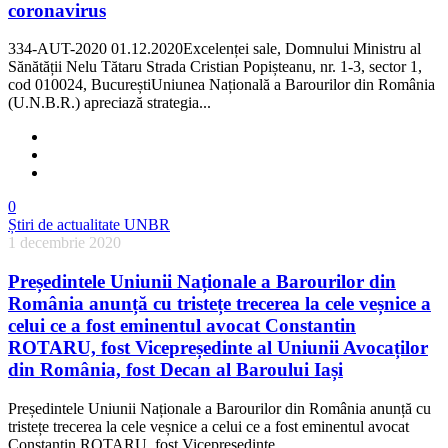
coronavirus
334-AUT-2020 01.12.2020Excelenței sale, Domnului Ministru al
Sănătății Nelu Tătaru Strada Cristian Popișteanu, nr. 1-3, sector 1,
cod 010024, BucureștiUniunea Națională a Barourilor din România
(U.N.B.R.) apreciază strategia...
0
Știri de actualitate UNBR
1 decembrie 2020
Președintele Uniunii Naționale a Barourilor din
România anunță cu tristețe trecerea la cele veșnice a
celui ce a fost eminentul avocat Constantin
ROTARU, fost Vicepreședinte al Uniunii Avocaților
din România, fost Decan al Baroului Iași
Președintele Uniunii Naționale a Barourilor din România anunță cu
tristețe trecerea la cele veșnice a celui ce a fost eminentul avocat
Constantin ROTARU, fost Vicepreședinte...