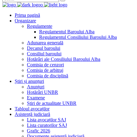
Prima pagină
Organizare
Regulamente
Regulamentul Baroului Alba
Regulamentul Consiliului Baroului Alba
Adunarea generală
Decanul baroului
Consiliul baroului
Hotărâri ale Consiliului Baroului Alba
Comisia de cenzori
Comisia de arbitraj
Comisia de disciplină
Știri și anunțuri
Anunțuri
Hotărâri UNBR
Examene
Știri de actualitate UNBR
Tabloul avocaților
Asistență judiciară
Lista avocaților SAJ
Lista curatorilor SAJ
Grafic 2026
Documente asistență judiciară