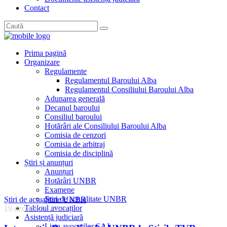
Contact
Prima pagină
Organizare
Regulamente
Regulamentul Baroului Alba
Regulamentul Consiliului Baroului Alba
Adunarea generală
Decanul baroului
Consiliul baroului
Hotărâri ale Consiliului Baroului Alba
Comisia de cenzori
Comisia de arbitraj
Comisia de disciplină
Știri și anunțuri
Anunțuri
Hotărâri UNBR
Examene
Știri de actualitate UNBR
Știri de actualitate UNBR
Tabloul avocaților
19 decembrie 2020
Asistență judiciară
Lista avocaților SAJ