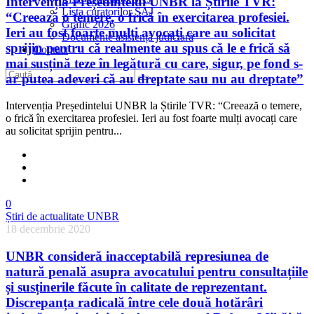
Intervenția Președintelui UNBR la Știrile TVR:
Lista curatorilor SAJ
“Creează o temere, o frică în exercitarea profesiei.
Grafic 2026
Ieri au fost foarte mulți avocați care au solicitat
Documente asistență judiciară
sprijin pentru că realmente au spus că le e frică să
Contact
mai susțină teze în legătură cu care, sigur, pe fond s-
ar putea adeveri că au dreptate sau nu au dreptate”
Intervenția Președintelui UNBR la Știrile TVR: “Creează o temere,
o frică în exercitarea profesiei. Ieri au fost foarte mulți avocați care
au solicitat sprijin pentru...
0
Știri de actualitate UNBR
18 decembrie 2020
UNBR consideră inacceptabilă represiunea de
natură penală asupra avocatului pentru consultațiile
și susținerile făcute în calitate de reprezentant.
Discrepanța radicală între cele două hotărâri