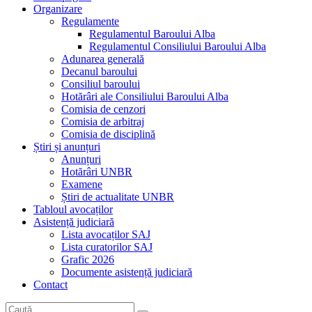
Organizare
Regulamente
Regulamentul Baroului Alba
Regulamentul Consiliului Baroului Alba
Adunarea generală
Decanul baroului
Consiliul baroului
Hotărâri ale Consiliului Baroului Alba
Comisia de cenzori
Comisia de arbitraj
Comisia de disciplină
Știri și anunțuri
Anunțuri
Hotărâri UNBR
Examene
Știri de actualitate UNBR
Tabloul avocaților
Asistență judiciară
Lista avocaților SAJ
Lista curatorilor SAJ
Grafic 2026
Documente asistență judiciară
Contact