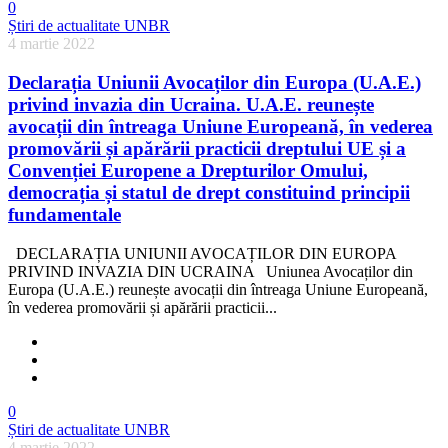
0
Știri de actualitate UNBR
4 martie 2022
Declarația Uniunii Avocaților din Europa (U.A.E.)
privind invazia din Ucraina. U.A.E. reunește
avocații din întreaga Uniune Europeană, în vederea
promovării și apărării practicii dreptului UE și a
Convenției Europene a Drepturilor Omului,
democrația și statul de drept constituind principii
fundamentale
DECLARAȚIA UNIUNII AVOCAȚILOR DIN EUROPA
PRIVIND INVAZIA DIN UCRAINA Uniunea Avocaților din
Europa (U.A.E.) reunește avocații din întreaga Uniune Europeană,
în vederea promovării și apărării practicii...
0
Știri de actualitate UNBR
4 martie 2022