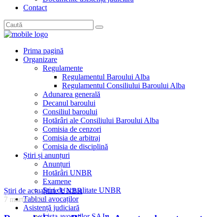
Contact
Prima pagină
Organizare
Regulamente
Regulamentul Baroului Alba
Regulamentul Consiliului Baroului Alba
Adunarea generală
Decanul baroului
Consiliul baroului
Hotărâri ale Consiliului Baroului Alba
Comisia de cenzori
Comisia de arbitraj
Comisia de disciplină
Știri și anunțuri
Anunțuri
Hotărâri UNBR
Examene
Știri de actualitate UNBR
Știri de actualitate UNBR
Tabloul avocaților
7 martie 2022
Asistență judiciară
Lista avocaților SAJ