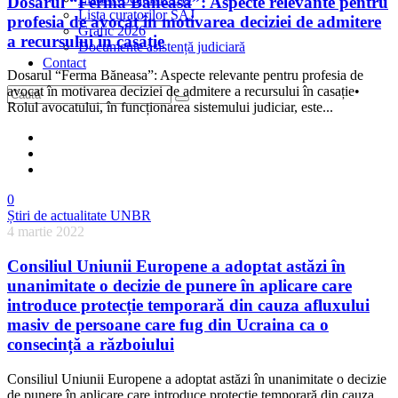
Dosarul “Ferma Băneasa”: Aspecte relevante pentru
Lista curatorilor SAJ
profesia de avocat în motivarea deciziei de admitere
Grafic 2026
a recursului în casație
Documente asistență judiciară
Contact
Dosarul “Ferma Băneasa”: Aspecte relevante pentru profesia de
avocat în motivarea deciziei de admitere a recursului în casație•
Rolul avocatului, în funcționarea sistemului judiciar, este...
0
Știri de actualitate UNBR
4 martie 2022
Consiliul Uniunii Europene a adoptat astăzi în
unanimitate o decizie de punere în aplicare care
introduce protecție temporară din cauza afluxului
masiv de persoane care fug din Ucraina ca o
consecință a războiului
Consiliul Uniunii Europene a adoptat astăzi în unanimitate o decizie
de punere în aplicare care introduce protecție temporară din cauza