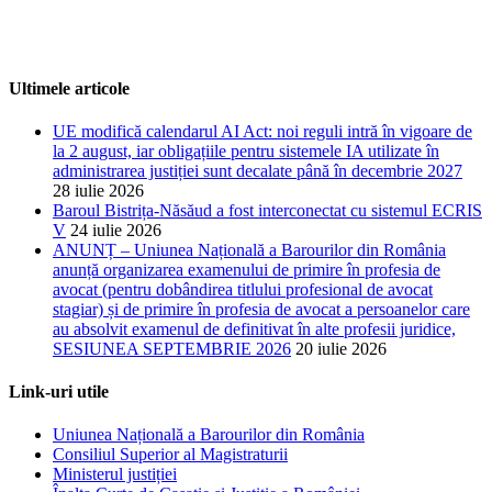
Ultimele articole
UE modifică calendarul AI Act: noi reguli intră în vigoare de
la 2 august, iar obligațiile pentru sistemele IA utilizate în
administrarea justiției sunt decalate până în decembrie 2027
28 iulie 2026
Baroul Bistrița-Năsăud a fost interconectat cu sistemul ECRIS
V
24 iulie 2026
ANUNȚ – Uniunea Națională a Barourilor din România
anunță organizarea examenului de primire în profesia de
avocat (pentru dobândirea titlului profesional de avocat
stagiar) și de primire în profesia de avocat a persoanelor care
au absolvit examenul de definitivat în alte profesii juridice,
SESIUNEA SEPTEMBRIE 2026
20 iulie 2026
Link-uri utile
Uniunea Națională a Barourilor din România
Consiliul Superior al Magistraturii
Ministerul justiției