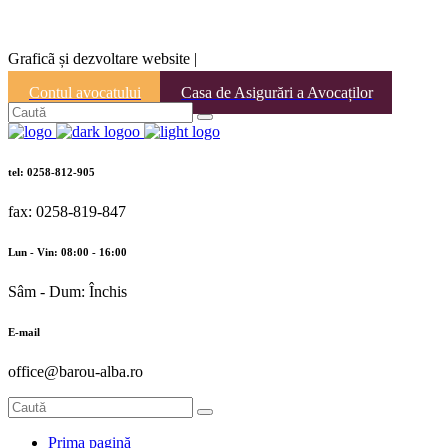
Graficã și dezvoltare website |
Contul avocatului
Casa de Asigurări a Avocaților
tel: 0258-812-905
fax: 0258-819-847
Lun - Vin: 08:00 - 16:00
Sâm - Dum: Închis
E-mail
office@barou-alba.ro
Prima pagină