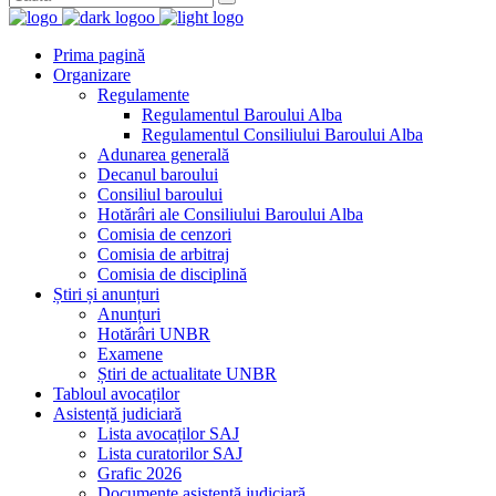
Prima pagină
Organizare
Regulamente
Regulamentul Baroului Alba
Regulamentul Consiliului Baroului Alba
Adunarea generală
Decanul baroului
Consiliul baroului
Hotărâri ale Consiliului Baroului Alba
Comisia de cenzori
Comisia de arbitraj
Comisia de disciplină
Știri și anunțuri
Anunțuri
Hotărâri UNBR
Examene
Știri de actualitate UNBR
Tabloul avocaților
Asistență judiciară
Lista avocaților SAJ
Lista curatorilor SAJ
Grafic 2026
Documente asistență judiciară