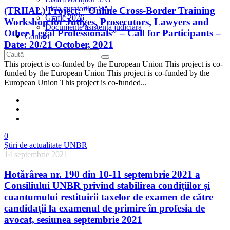
Lista curatorilor SAJ
(TRIIAL) Project: ”Online Cross-Border Training
Grafic 2026
Workshop for Judges, Prosecutors, Lawyers and
Documente asistență judiciară
Other Legal Professionals” – Call for Participants –
Contact
Date: 20/21 October, 2021
This project is co-funded by the European Union This project is co-
funded by the European Union This project is co-funded by the
European Union This project is co-funded...
0
Știri de actualitate UNBR
14 septembrie 2021
Hotărârea nr. 190 din 10-11 septembrie 2021 a
Consiliului UNBR privind stabilirea condițiilor și
cuantumului restituirii taxelor de examen de către
candidații la examenul de primire în profesia de
avocat, sesiunea septembrie 2021