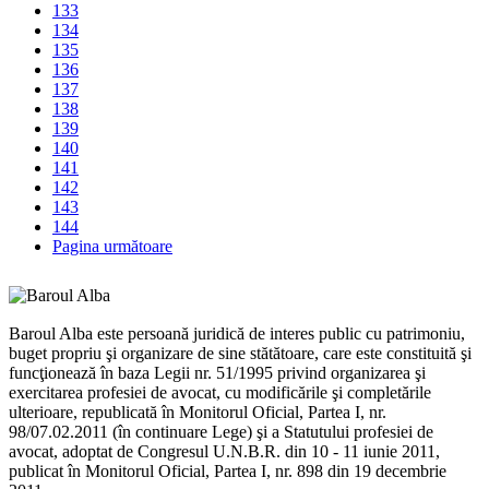
133
134
135
136
137
138
139
140
141
142
143
144
Pagina următoare
Baroul Alba este persoană juridică de interes public cu patrimoniu,
buget propriu şi organizare de sine stătătoare, care este constituită şi
funcţionează în baza Legii nr. 51/1995 privind organizarea şi
exercitarea profesiei de avocat, cu modificările şi completările
ulterioare, republicată în Monitorul Oficial, Partea I, nr.
98/07.02.2011 (în continuare Lege) şi a Statutului profesiei de
avocat, adoptat de Congresul U.N.B.R. din 10 - 11 iunie 2011,
publicat în Monitorul Oficial, Partea I, nr. 898 din 19 decembrie