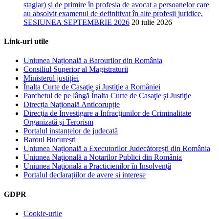
stagiar) și de primire în profesia de avocat a persoanelor care
au absolvit examenul de definitivat în alte profesii juridice,
SESIUNEA SEPTEMBRIE 2026
20 iulie 2026
Link-uri utile
Uniunea Națională a Barourilor din România
Consiliul Superior al Magistraturii
Ministerul justiției
Înalta Curte de Casaţie şi Justiţie a României
Parchetul de pe lângă Înalta Curte de Casaţie şi Justiţie
Direcția Națională Anticorupție
Direcţia de Investigare a Infracţiunilor de Criminalitate
Organizată şi Terorism
Portalul instanțelor de judecată
Baroul București
Uniunea Națională a Executorilor Judecătorești din România
Uniunea Națională a Notarilor Publici din România
Uniunea Națională a Practicienilor în Insolvență
Portalul declarațiilor de avere și interese
GDPR
Cookie-urile