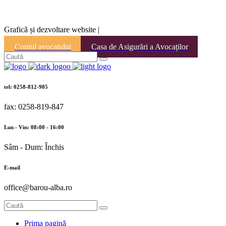
Graficã și dezvoltare website |
Contul avocatului
Casa de Asigurări a Avocaților
tel: 0258-812-905
fax: 0258-819-847
Lun - Vin: 08:00 - 16:00
Sâm - Dum: Închis
E-mail
office@barou-alba.ro
Prima pagină