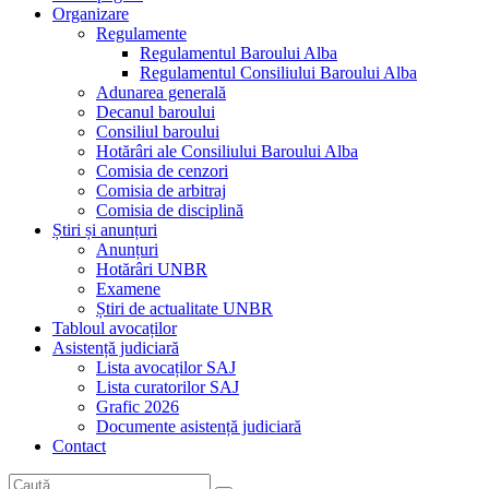
Organizare
Regulamente
Regulamentul Baroului Alba
Regulamentul Consiliului Baroului Alba
Adunarea generală
Decanul baroului
Consiliul baroului
Hotărâri ale Consiliului Baroului Alba
Comisia de cenzori
Comisia de arbitraj
Comisia de disciplină
Știri și anunțuri
Anunțuri
Hotărâri UNBR
Examene
Știri de actualitate UNBR
Tabloul avocaților
Asistență judiciară
Lista avocaților SAJ
Lista curatorilor SAJ
Grafic 2026
Documente asistență judiciară
Contact