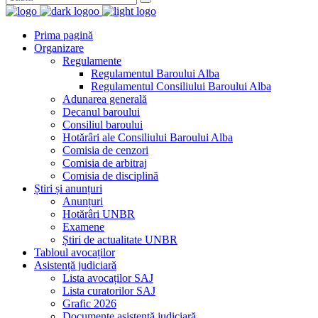
Prima pagină
Organizare
Regulamente
Regulamentul Baroului Alba
Regulamentul Consiliului Baroului Alba
Adunarea generală
Decanul baroului
Consiliul baroului
Hotărâri ale Consiliului Baroului Alba
Comisia de cenzori
Comisia de arbitraj
Comisia de disciplină
Știri și anunțuri
Anunțuri
Hotărâri UNBR
Examene
Știri de actualitate UNBR
Tabloul avocaților
Asistență judiciară
Lista avocaților SAJ
Lista curatorilor SAJ
Grafic 2026
Documente asistență judiciară