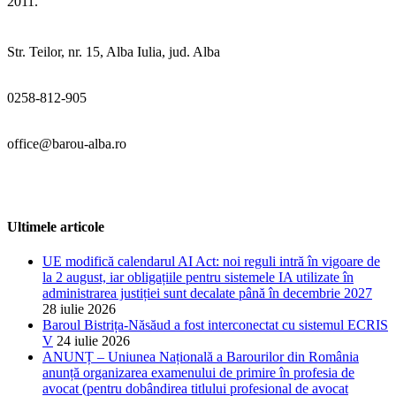
2011.
Str. Teilor, nr. 15, Alba Iulia, jud. Alba
0258-812-905
office@barou-alba.ro
Ultimele articole
UE modifică calendarul AI Act: noi reguli intră în vigoare de
la 2 august, iar obligațiile pentru sistemele IA utilizate în
administrarea justiției sunt decalate până în decembrie 2027
28 iulie 2026
Baroul Bistrița-Năsăud a fost interconectat cu sistemul ECRIS
V
24 iulie 2026
ANUNȚ – Uniunea Națională a Barourilor din România
anunță organizarea examenului de primire în profesia de
avocat (pentru dobândirea titlului profesional de avocat