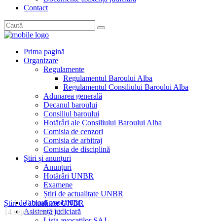
Contact
Prima pagină
Organizare
Regulamente
Regulamentul Baroului Alba
Regulamentul Consiliului Baroului Alba
Adunarea generală
Decanul baroului
Consiliul baroului
Hotărâri ale Consiliului Baroului Alba
Comisia de cenzori
Comisia de arbitraj
Comisia de disciplină
Știri și anunțuri
Anunțuri
Hotărâri UNBR
Examene
Știri de actualitate UNBR
Tabloul avocaților
Știri de actualitate UNBR
Asistență judiciară
14 septembrie 2021
Lista avocaților SAJ