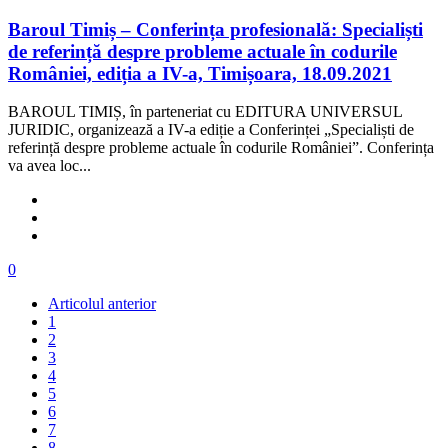
Baroul Timiș – Conferința profesională: Specialiști
de referință despre probleme actuale în codurile
României, ediția a IV-a, Timișoara, 18.09.2021
BAROUL TIMIȘ, în parteneriat cu EDITURA UNIVERSUL
JURIDIC, organizează a IV-a ediție a Conferinței „Specialiști de
referință despre probleme actuale în codurile României”. Conferința
va avea loc...
0
Articolul anterior
1
2
3
4
5
6
7
8