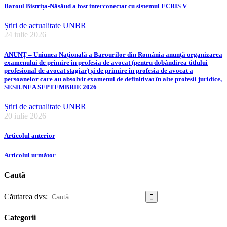
Baroul Bistrița-Năsăud a fost interconectat cu sistemul ECRIS V
Știri de actualitate UNBR
24 iulie 2026
ANUNȚ – Uniunea Națională a Barourilor din România anunță organizarea
examenului de primire în profesia de avocat (pentru dobândirea titlului
profesional de avocat stagiar) și de primire în profesia de avocat a
persoanelor care au absolvit examenul de definitivat în alte profesii juridice,
SESIUNEA SEPTEMBRIE 2026
Știri de actualitate UNBR
20 iulie 2026
Articolul anterior
Articolul următor
Caută
Căutarea dvs:
Categorii