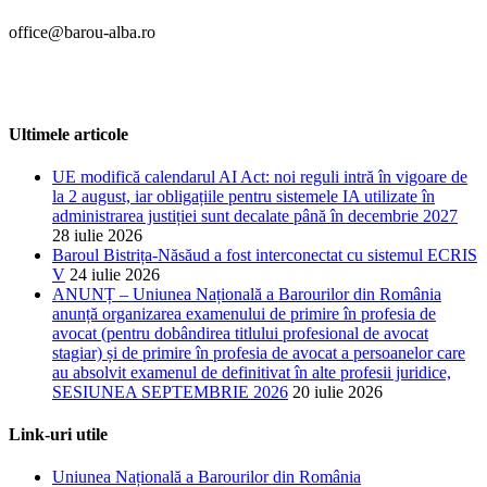
office@barou-alba.ro
Ultimele articole
UE modifică calendarul AI Act: noi reguli intră în vigoare de
la 2 august, iar obligațiile pentru sistemele IA utilizate în
administrarea justiției sunt decalate până în decembrie 2027
28 iulie 2026
Baroul Bistrița-Năsăud a fost interconectat cu sistemul ECRIS
V
24 iulie 2026
ANUNȚ – Uniunea Națională a Barourilor din România
anunță organizarea examenului de primire în profesia de
avocat (pentru dobândirea titlului profesional de avocat
stagiar) și de primire în profesia de avocat a persoanelor care
au absolvit examenul de definitivat în alte profesii juridice,
SESIUNEA SEPTEMBRIE 2026
20 iulie 2026
Link-uri utile
Uniunea Națională a Barourilor din România