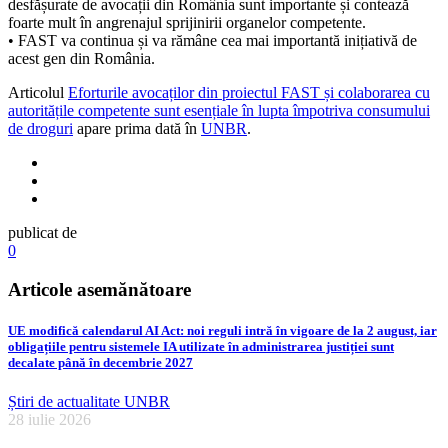
desfășurate de avocații din România sunt importante și contează
foarte mult în angrenajul sprijinirii organelor competente.
• FAST va continua și va rămâne cea mai importantă inițiativă de
acest gen din România.
Articolul
Eforturile avocaților din proiectul FAST și colaborarea cu
autoritățile competente sunt esențiale în lupta împotriva consumului
de droguri
apare prima dată în
UNBR
.
publicat de
0
Articole asemănătoare
UE modifică calendarul AI Act: noi reguli intră în vigoare de la 2 august, iar
obligațiile pentru sistemele IA utilizate în administrarea justiției sunt
decalate până în decembrie 2027
Știri de actualitate UNBR
28 iulie 2026