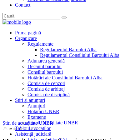
Contact
Prima pagină
Organizare
Regulamente
Regulamentul Baroului Alba
Regulamentul Consiliului Baroului Alba
Adunarea generală
Decanul baroului
Consiliul baroului
Hotărâri ale Consiliului Baroului Alba
Comisia de cenzori
Comisia de arbitraj
Comisia de disciplină
Știri și anunțuri
Anunțuri
Hotărâri UNBR
Examene
Știri de actualitate UNBR
Știri de actualitate UNBR
Tabloul avocaților
25 noiembrie 2023
Asistență judiciară
Lista avocaților SAJ