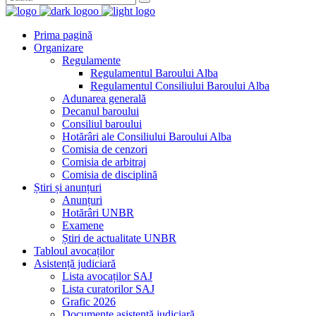
Prima pagină
Organizare
Regulamente
Regulamentul Baroului Alba
Regulamentul Consiliului Baroului Alba
Adunarea generală
Decanul baroului
Consiliul baroului
Hotărâri ale Consiliului Baroului Alba
Comisia de cenzori
Comisia de arbitraj
Comisia de disciplină
Știri și anunțuri
Anunțuri
Hotărâri UNBR
Examene
Știri de actualitate UNBR
Tabloul avocaților
Asistență judiciară
Lista avocaților SAJ
Lista curatorilor SAJ
Grafic 2026
Documente asistență judiciară