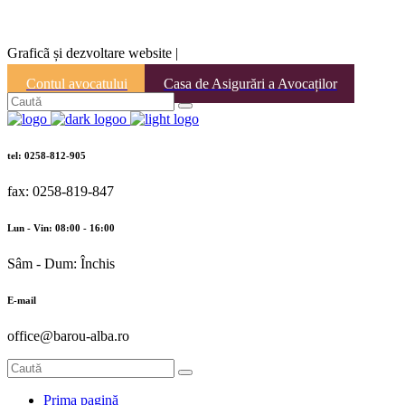
Graficã și dezvoltare website |
Contul avocatului
Casa de Asigurări a Avocaților
tel: 0258-812-905
fax: 0258-819-847
Lun - Vin: 08:00 - 16:00
Sâm - Dum: Închis
E-mail
office@barou-alba.ro
Prima pagină