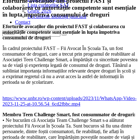
Eforturile avocaților din proiectul FAST și
Lista curatorilor SAJ
colaborarea cu autoritățile competente sunt esențiale
Grafic 2026
în lupta împotriva consumului de droguri
Documente asistență judiciară
Contact
Eforturile avocaților din proiectul FAST și colaborarea cu
autoritățile competente sunt esențiale în lupta împotriva
consumului de droguri
În cadrul proiectului FAST – Fii Avocat În Școala Ta, un fost
consumator de droguri, care a trecut prin programul de reabilitare al
Asociației Teen Challenge Smart, a împărtășit cu sinceritate povestea
sa de viață și experiența legată de consumul de droguri. Tânărul a
subliniat importanța informațiilor relevante despre droguri în școli și
a exprimat regretul că nu a avut acces la astfel de informații în
perioada sa de școlarizare.
https://www.unbr.ro/wp-content/uploads/2023/11/WhatsApp-Video-
2023-11-25-at-10.56.54_6cd2fbbc.mp4
Membru Teen Challenge Smart, fost consummator de droguri:
• Ne bucurăm că Asociația Team Challenge Smart s-a alăturat
proiectului Fii Avocat în Școala Ta. Sunt bucuros să fiu una dintre
persoanele, dintre foștii consumatori, fie reabilitați, fie aflați în
perioada de reabilitare, care împărtășim poveștile noastre de viață și