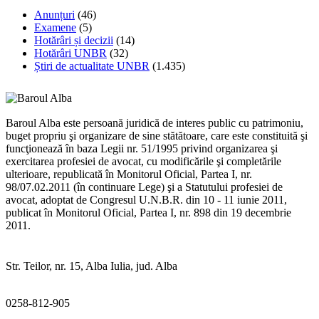
Anunțuri
(46)
Examene
(5)
Hotărâri și decizii
(14)
Hotărâri UNBR
(32)
Știri de actualitate UNBR
(1.435)
Baroul Alba este persoană juridică de interes public cu patrimoniu,
buget propriu şi organizare de sine stătătoare, care este constituită şi
funcţionează în baza Legii nr. 51/1995 privind organizarea şi
exercitarea profesiei de avocat, cu modificările şi completările
ulterioare, republicată în Monitorul Oficial, Partea I, nr.
98/07.02.2011 (în continuare Lege) şi a Statutului profesiei de
avocat, adoptat de Congresul U.N.B.R. din 10 - 11 iunie 2011,
publicat în Monitorul Oficial, Partea I, nr. 898 din 19 decembrie
2011.
Str. Teilor, nr. 15, Alba Iulia, jud. Alba
0258-812-905