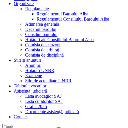
Organizare
Regulamente
Regulamentul Baroului Alba
Regulamentul Consiliului Baroului Alba
Adunarea generală
Decanul baroului
Consiliul baroului
Hotărâri ale Consiliului Baroului Alba
Comisia de cenzori
Comisia de arbitraj
Comisia de disciplină
Știri și anunțuri
Anunțuri
Hotărâri UNBR
Examene
Știri de actualitate UNBR
Tabloul avocaților
Asistență judiciară
Lista avocaților SAJ
Lista curatorilor SAJ
Grafic 2026
Documente asistență judiciară
Contact