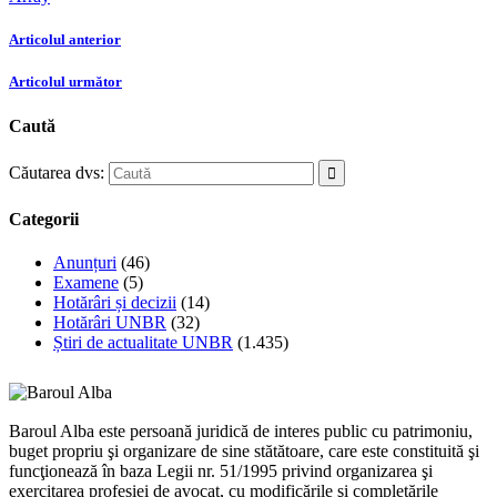
Articolul anterior
Articolul următor
Caută
Căutarea dvs:
Categorii
Anunțuri
(46)
Examene
(5)
Hotărâri și decizii
(14)
Hotărâri UNBR
(32)
Știri de actualitate UNBR
(1.435)
Baroul Alba este persoană juridică de interes public cu patrimoniu,
buget propriu şi organizare de sine stătătoare, care este constituită şi
funcţionează în baza Legii nr. 51/1995 privind organizarea şi
exercitarea profesiei de avocat, cu modificările şi completările