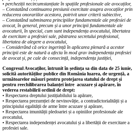
• percheziții necircumstanțiate în spațiile profesionale ale avocaților,
– Constatând continuarea presiunii exercitate asupra avocaților prin
reducerea onorariilor acestora, potrivit unor criterii subiective,
– Constatând subminarea principiilor fundamentale ale profesiei de
avocat, în general, precum și a unor principii fundamentale ale
avocaturii, în special, cum sunt independența avocatului, libertatea
de exercitare a profesiei sale, păstrarea secretului profesional,
libertatea de alegere a avocatului,
– Considerând că orice ingerință în aplicarea plenară a acestor
principii este de natură a afecta în mod grav independența profesiei
de avocat și, pe cale de consecință, independența justiției,
Congresul Avocaților, întrunit în ședința sa din data de 25 iunie,
solicită autorităților publice din România luarea, de urgență, a
următoarelor măsuri pentru protejarea statului de drept și
pentru reechilibrarea balanței între acuzare și apărare, în
vederea restabilirii ordinii de drept:
• Respectarea dreptului justițiabilului la apărare,
• Respectarea prezumției de nevinovăție, a contradictorialității și a
principiului egalității de arme între acuzare și apărare,
• Respectarea imunității pledoariei și a opiniilor profesionale ale
avocatului,
• Respectarea independenței avocatului și a libertății de exercitare a
profesiei sale.