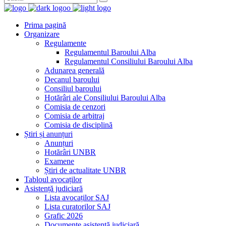
Prima pagină
Organizare
Regulamente
Regulamentul Baroului Alba
Regulamentul Consiliului Baroului Alba
Adunarea generală
Decanul baroului
Consiliul baroului
Hotărâri ale Consiliului Baroului Alba
Comisia de cenzori
Comisia de arbitraj
Comisia de disciplină
Știri și anunțuri
Anunțuri
Hotărâri UNBR
Examene
Știri de actualitate UNBR
Tabloul avocaților
Asistență judiciară
Lista avocaților SAJ
Lista curatorilor SAJ
Grafic 2026
Documente asistență judiciară