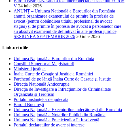
Baroul Bistrița-Năsăud a fost interconectat cu sistemul ECRIS
V
24 iulie 2026
ANUNȚ – Uniunea Națională a Barourilor din România
anunță organizarea examenului de primire în profesia de
avocat (pentru dobândirea titlului profesional de avocat
stagiar) și de primire în profesia de avocat a persoanelor care
au absolvit examenul de definitivat în alte profesii juridice,
SESIUNEA SEPTEMBRIE 2026
20 iulie 2026
Link-uri utile
Uniunea Națională a Barourilor din România
Consiliul Superior al Magistraturii
Ministerul justiției
Înalta Curte de Casaţie şi Justiţie a României
Parchetul de pe lângă Înalta Curte de Casaţie şi Justiţie
Direcția Națională Anticorupție
Direcţia de Investigare a Infracţiunilor de Criminalitate
Organizată şi Terorism
Portalul instanțelor de judecată
Baroul București
Uniunea Națională a Executorilor Judecătorești din România
Uniunea Națională a Notarilor Publici din România
Uniunea Națională a Practicienilor în Insolvență
Portalul declarațiilor de avere și interese