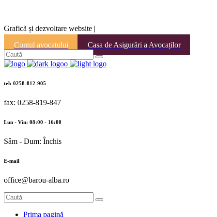
Graficã și dezvoltare website |
Contul avocatului
Casa de Asigurări a Avocaților
tel: 0258-812-905
fax: 0258-819-847
Lun - Vin: 08:00 - 16:00
Sâm - Dum: Închis
E-mail
office@barou-alba.ro
Prima pagină