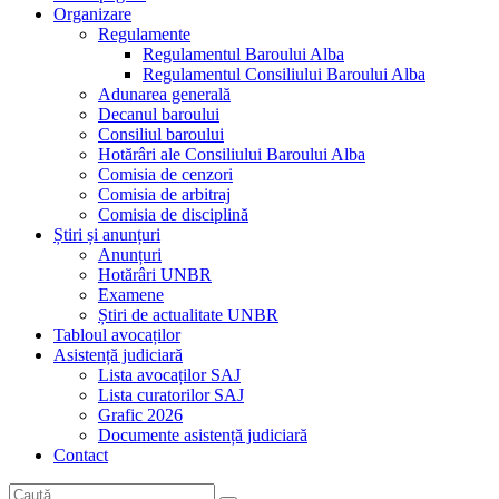
Organizare
Regulamente
Regulamentul Baroului Alba
Regulamentul Consiliului Baroului Alba
Adunarea generală
Decanul baroului
Consiliul baroului
Hotărâri ale Consiliului Baroului Alba
Comisia de cenzori
Comisia de arbitraj
Comisia de disciplină
Știri și anunțuri
Anunțuri
Hotărâri UNBR
Examene
Știri de actualitate UNBR
Tabloul avocaților
Asistență judiciară
Lista avocaților SAJ
Lista curatorilor SAJ
Grafic 2026
Documente asistență judiciară
Contact