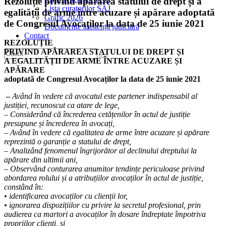
Rezoluție privind apărarea statului de drept și a
Lista curatorilor SAJ
egalității de arme între acuzare și apărare adoptată
Grafic 2026
de Congresul Avocaților la data de 25 iunie 2021
Documente asistență judiciară
Contact
REZOLUȚIE
PRIVIND APĂRAREA STATULUI DE DREPT ȘI
A EGALITĂȚII DE ARME ÎNTRE ACUZARE ȘI
APĂRARE
adoptată de Congresul Avocaților la data de 25 iunie 2021
–
Având în vedere că avocatul este partener indispensabil al
justiției, recunoscut ca atare de lege,
– Considerând că încrederea cetățenilor în actul de justiție
presupune și încrederea în avocați,
– Având în vedere că egalitatea de arme între acuzare și apărare
reprezintă o garanție a statului de drept,
– Analizând fenomenul îngrijorător al declinului dreptului la
apărare din ultimii ani,
– Observând conturarea anumitor tendințe periculoase privind
abordarea rolului și a atribuțiilor avocaților în actul de justiție,
constând în:
• identificarea avocaților cu clienții lor,
• ignorarea dispozițiilor cu privire la secretul profesional, prin
audierea ca martori a avocaților în dosare îndreptate împotriva
propriilor clienți, și