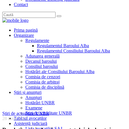
Contact
Prima pagină
Organizare
Regulamente
Regulamentul Baroului Alba
Regulamentul Consiliului Baroului Alba
Adunarea generală
Decanul baroului
Consiliul baroului
Hotărâri ale Consiliului Baroului Alba
Comisia de cenzori
Comisia de arbitraj
Comisia de disciplină
Știri și anunțuri
Anunțuri
Hotărâri UNBR
Examene
Știri de actualitate UNBR
Știri de actualitate UNBR
Tabloul avocaților
28 iunie 2021
Asistență judiciară
Lista avocaților SAJ