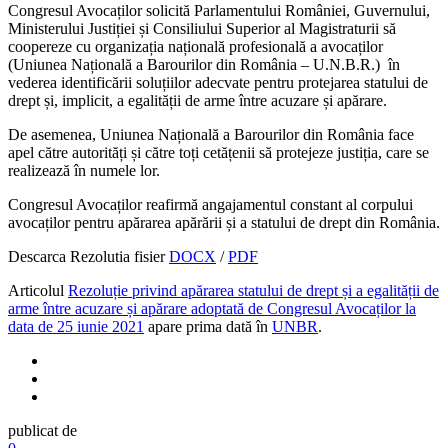
Congresul Avocaților solicită Parlamentului României, Guvernului,
Ministerului Justiției și Consiliului Superior al Magistraturii să
coopereze cu organizația națională profesională a avocaților
(Uniunea Națională a Barourilor din România – U.N.B.R.) în
vederea identificării soluțiilor adecvate pentru protejarea statului de
drept și, implicit, a egalității de arme între acuzare și apărare.
De asemenea, Uniunea Națională a Barourilor din România face
apel către autorități și către toți cetățenii să protejeze justiția, care se
realizează în numele lor.
Congresul Avocaților reafirmă angajamentul constant al corpului
avocaților pentru apărarea apărării și a statului de drept din România.
Descarca Rezolutia fisier
DOCX
/
PDF
Articolul
Rezoluție privind apărarea statului de drept și a egalității de
arme între acuzare și apărare adoptată de Congresul Avocaților la
data de 25 iunie 2021
apare prima dată în
UNBR
.
publicat de