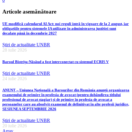
0
Articole asemănătoare
UE modifică calendarul AI Act: noi reguli intră în vigoare de la 2 august, iar
obligațiile pentru sistemele IA utilizate în administrarea justiției sunt
decalate până în decembrie 2027
Știri de actualitate UNBR
28 iulie 2026
Baroul Bistrița-Năsăud a fost interconectat cu sistemul ECRIS V
Știri de actualitate UNBR
24 iulie 2026
ANUNȚ – Uniunea Națională a Barourilor din România anunță organizarea
examenului de primire în profesia de avocat (pentru dobândirea titlului
profesional de avocat stagiar) și de primire în profesia de avocat a
persoanelor care au absolvit examenul de definitivat în alte profesii juridice,
SESIUNEA SEPTEMBRIE 2026
Știri de actualitate UNBR
20 iulie 2026
Array