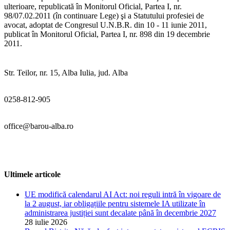
ulterioare, republicată în Monitorul Oficial, Partea I, nr.
98/07.02.2011 (în continuare Lege) şi a Statutului profesiei de
avocat, adoptat de Congresul U.N.B.R. din 10 - 11 iunie 2011,
publicat în Monitorul Oficial, Partea I, nr. 898 din 19 decembrie
2011.
Str. Teilor, nr. 15, Alba Iulia, jud. Alba
0258-812-905
office@barou-alba.ro
Ultimele articole
UE modifică calendarul AI Act: noi reguli intră în vigoare de
la 2 august, iar obligațiile pentru sistemele IA utilizate în
administrarea justiției sunt decalate până în decembrie 2027
28 iulie 2026