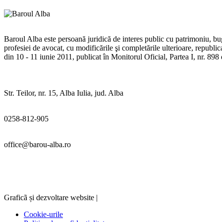
Baroul Alba este persoană juridică de interes public cu patrimoniu, buge
profesiei de avocat, cu modificările şi completările ulterioare, republ
din 10 - 11 iunie 2011, publicat în Monitorul Oficial, Partea I, nr. 89
Str. Teilor, nr. 15, Alba Iulia, jud. Alba
0258-812-905
office@barou-alba.ro
Graficã și dezvoltare website |
Cookie-urile