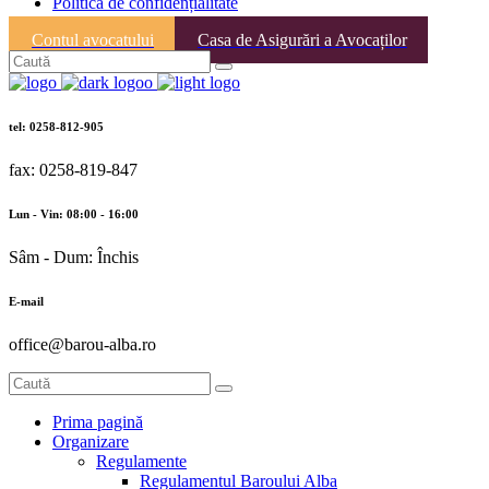
Politica de confidențialitate
Contul avocatului
Casa de Asigurări a Avocaților
tel: 0258-812-905
fax: 0258-819-847
Lun - Vin: 08:00 - 16:00
Sâm - Dum: Închis
E-mail
office@barou-alba.ro
Prima pagină
Organizare
Regulamente
Regulamentul Baroului Alba