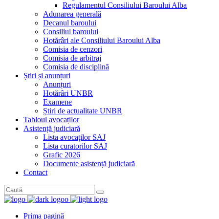
Regulamentul Consiliului Baroului Alba
Adunarea generală
Decanul baroului
Consiliul baroului
Hotărâri ale Consiliului Baroului Alba
Comisia de cenzori
Comisia de arbitraj
Comisia de disciplină
Știri și anunțuri
Anunțuri
Hotărâri UNBR
Examene
Știri de actualitate UNBR
Tabloul avocaților
Asistență judiciară
Lista avocaților SAJ
Lista curatorilor SAJ
Grafic 2026
Documente asistență judiciară
Contact
Prima pagină