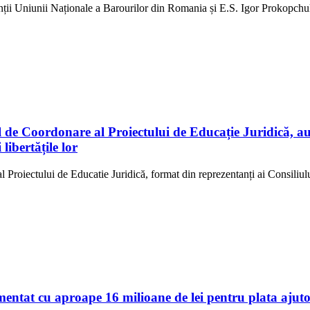
anții Uniunii Naționale a Barourilor din Romania și E.S. Igor Prokopch
de Coordonare al Proiectului de Educație Juridică, au feli
 libertățile lor
 Proiectului de Educatie Juridică, format din reprezentanți ai Consiliulu
ntat cu aproape 16 milioane de lei pentru plata ajutor