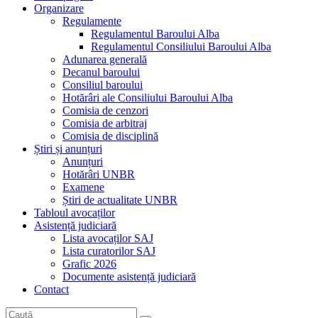
Organizare
Regulamente
Regulamentul Baroului Alba
Regulamentul Consiliului Baroului Alba
Adunarea generală
Decanul baroului
Consiliul baroului
Hotărâri ale Consiliului Baroului Alba
Comisia de cenzori
Comisia de arbitraj
Comisia de disciplină
Știri și anunțuri
Anunțuri
Hotărâri UNBR
Examene
Știri de actualitate UNBR
Tabloul avocaților
Asistență judiciară
Lista avocaților SAJ
Lista curatorilor SAJ
Grafic 2026
Documente asistență judiciară
Contact