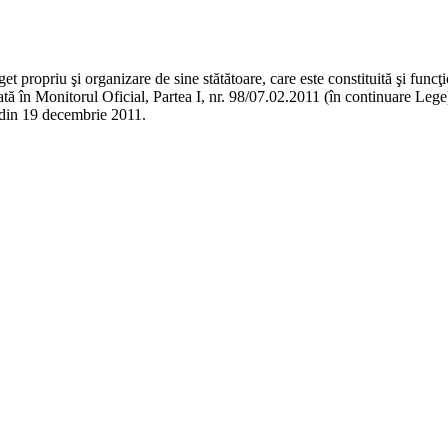
t propriu şi organizare de sine stătătoare, care este constituită şi func
icată în Monitorul Oficial, Partea I, nr. 98/07.02.2011 (în continuare Le
8 din 19 decembrie 2011.