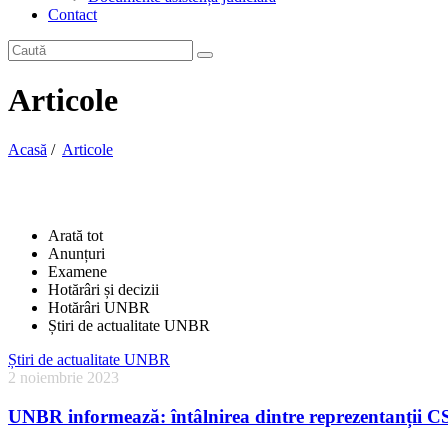
Contact
Articole
Acasă
/
Articole
Arată tot
Anunțuri
Examene
Hotărâri și decizii
Hotărâri UNBR
Știri de actualitate UNBR
Știri de actualitate UNBR
2 noiembrie 2023
UNBR informează: întâlnirea dintre reprezentanții 