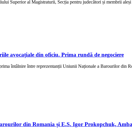
lui Superior al Magistraturii, Secția pentru judecători și membrii aleși rep
ile avocațiale din oficiu. Prima rundă de negociere
rima întâlnire între reprezentanții Uniunii Naționale a Barourilor din Rom
a Barourilor din Romania și E.S. Igor Prokopchuk, Am