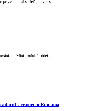
rezentanți ai societății civile și,...
ânia, ai Ministerului Justiției și,...
basadorul Ucrainei în România