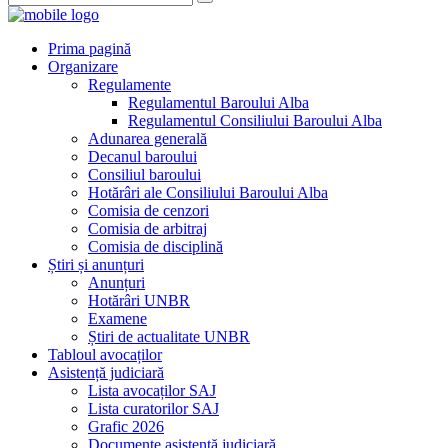
Prima pagină
Organizare
Regulamente
Regulamentul Baroului Alba
Regulamentul Consiliului Baroului Alba
Adunarea generală
Decanul baroului
Consiliul baroului
Hotărâri ale Consiliului Baroului Alba
Comisia de cenzori
Comisia de arbitraj
Comisia de disciplină
Știri și anunțuri
Anunțuri
Hotărâri UNBR
Examene
Știri de actualitate UNBR
Tabloul avocaților
Asistență judiciară
Lista avocaților SAJ
Lista curatorilor SAJ
Grafic 2026
Documente asistență judiciară