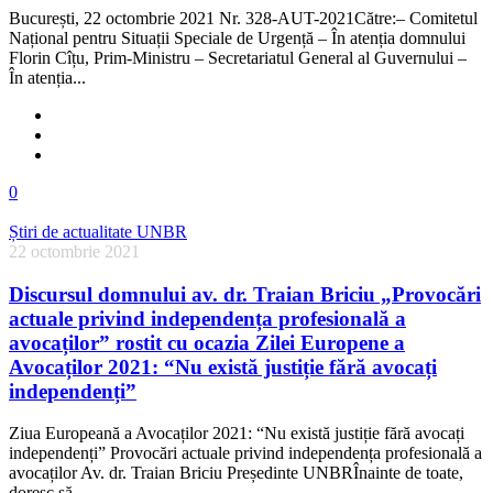
București, 22 octombrie 2021 Nr. 328-AUT-2021Către:– Comitetul
Național pentru Situații Speciale de Urgență – În atenția domnului
Florin Cîțu, Prim-Ministru – Secretariatul General al Guvernului –
În atenția...
0
Știri de actualitate UNBR
22 octombrie 2021
Discursul domnului av. dr. Traian Briciu „Provocări
actuale privind independența profesională a
avocaților” rostit cu ocazia Zilei Europene a
Avocaților 2021: “Nu există justiție fără avocați
independenți”
Ziua Europeană a Avocaților 2021: “Nu există justiție fără avocați
independenți” Provocări actuale privind independența profesională a
avocaților Av. dr. Traian Briciu Președinte UNBRÎnainte de toate,
doresc să...