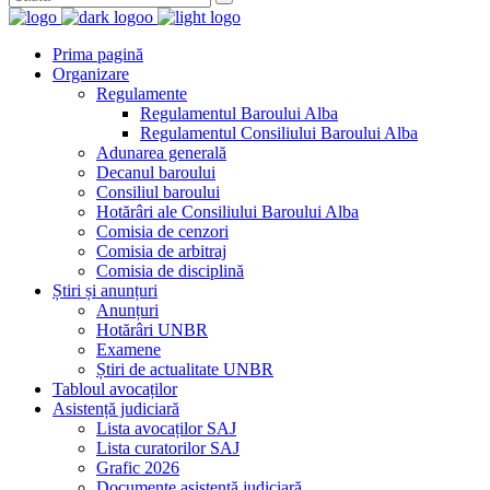
Prima pagină
Organizare
Regulamente
Regulamentul Baroului Alba
Regulamentul Consiliului Baroului Alba
Adunarea generală
Decanul baroului
Consiliul baroului
Hotărâri ale Consiliului Baroului Alba
Comisia de cenzori
Comisia de arbitraj
Comisia de disciplină
Știri și anunțuri
Anunțuri
Hotărâri UNBR
Examene
Știri de actualitate UNBR
Tabloul avocaților
Asistență judiciară
Lista avocaților SAJ
Lista curatorilor SAJ
Grafic 2026
Documente asistență judiciară