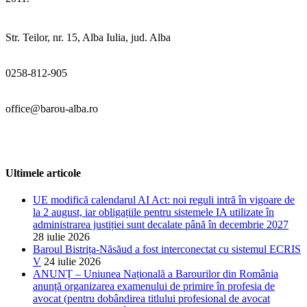
Str. Teilor, nr. 15, Alba Iulia, jud. Alba
0258-812-905
office@barou-alba.ro
Ultimele articole
UE modifică calendarul AI Act: noi reguli intră în vigoare de
la 2 august, iar obligațiile pentru sistemele IA utilizate în
administrarea justiției sunt decalate până în decembrie 2027
28 iulie 2026
Baroul Bistrița-Năsăud a fost interconectat cu sistemul ECRIS
V
24 iulie 2026
ANUNȚ – Uniunea Națională a Barourilor din România
anunță organizarea examenului de primire în profesia de
avocat (pentru dobândirea titlului profesional de avocat