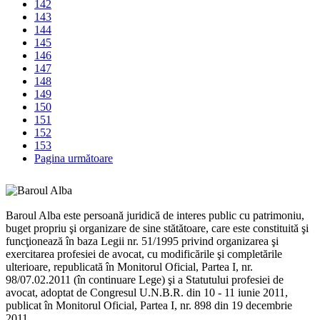
142
143
144
145
146
147
148
149
150
151
152
153
Pagina următoare
Baroul Alba este persoană juridică de interes public cu patrimoniu,
buget propriu şi organizare de sine stătătoare, care este constituită şi
funcţionează în baza Legii nr. 51/1995 privind organizarea şi
exercitarea profesiei de avocat, cu modificările şi completările
ulterioare, republicată în Monitorul Oficial, Partea I, nr.
98/07.02.2011 (în continuare Lege) şi a Statutului profesiei de
avocat, adoptat de Congresul U.N.B.R. din 10 - 11 iunie 2011,
publicat în Monitorul Oficial, Partea I, nr. 898 din 19 decembrie
2011.