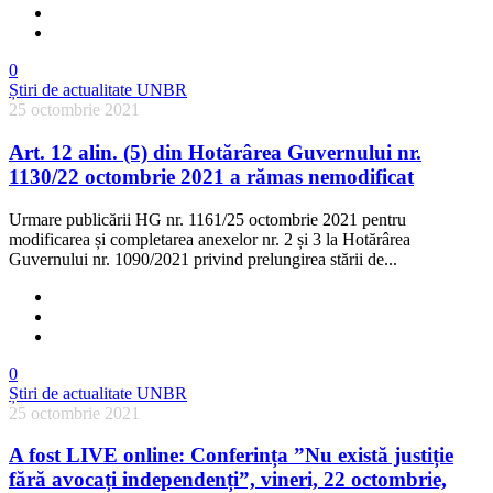
0
Știri de actualitate UNBR
25 octombrie 2021
Art. 12 alin. (5) din Hotărârea Guvernului nr.
1130/22 octombrie 2021 a rămas nemodificat
Urmare publicării HG nr. 1161/25 octombrie 2021 pentru
modificarea și completarea anexelor nr. 2 și 3 la Hotărârea
Guvernului nr. 1090/2021 privind prelungirea stării de...
0
Știri de actualitate UNBR
25 octombrie 2021
A fost LIVE online: Conferința ”Nu există justiție
fără avocați independenți”, vineri, 22 octombrie,