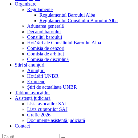
Organizare
Regulamente
Regulamentul Baroului Alba
Regulamentul Consiliului Baroului Alba
Adunarea generală
Decanul baroului
Consiliul baroului
Hotărâri ale Consiliului Baroului Alba
Comisia de cenzori
Comisia de arbitraj
Comisia de disciplină
Știri și anunțuri
Anunțuri
Hotărâri UNBR
Examene
Știri de actualitate UNBR
Tabloul avocaților
Asistență judiciară
Lista avocaților SAJ
Lista curatorilor SAJ
Grafic 2026
Documente asistență judiciară
Contact