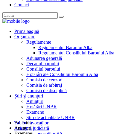
Contact
Prima pagină
Organizare
Regulamente
Regulamentul Baroului Alba
Regulamentul Consiliului Baroului Alba
Adunarea generală
Decanul baroului
Consiliul baroului
Hotărâri ale Consiliului Baroului Alba
Comisia de cenzori
Comisia de arbitraj
Comisia de disciplină
Știri și anunțuri
Anunțuri
Hotărâri UNBR
Examene
Știri de actualitate UNBR
Arată tot
Tabloul avocaților
Anunțuri
Asistență judiciară
Examene
Lista avocaților SAJ