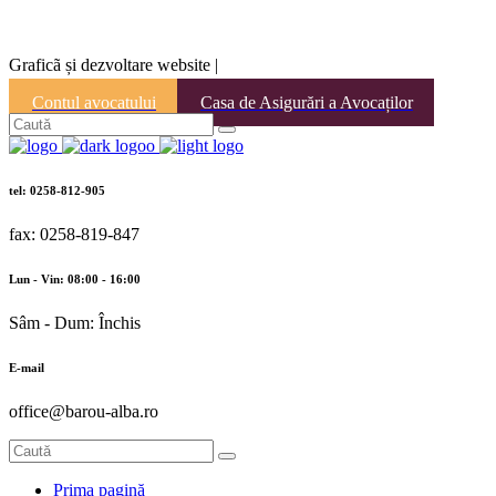
Graficã și dezvoltare website |
Contul avocatului
Casa de Asigurări a Avocaților
tel: 0258-812-905
fax: 0258-819-847
Lun - Vin: 08:00 - 16:00
Sâm - Dum: Închis
E-mail
office@barou-alba.ro
Prima pagină