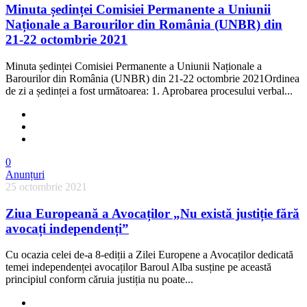
Minuta ședinței Comisiei Permanente a Uniunii
Naționale a Barourilor din România (UNBR) din
21-22 octombrie 2021
Minuta ședinței Comisiei Permanente a Uniunii Naționale a
Barourilor din România (UNBR) din 21-22 octombrie 2021Ordinea
de zi a ședinței a fost următoarea: 1. Aprobarea procesului verbal...
0
Anunțuri
25 octombrie 2021
Ziua Europeană a Avocaților „Nu există justiție fără
avocați independenți”
Cu ocazia celei de-a 8-ediții a Zilei Europene a Avocaților dedicată
temei independenței avocaților Baroul Alba susține pe această
principiul conform căruia justiția nu poate...