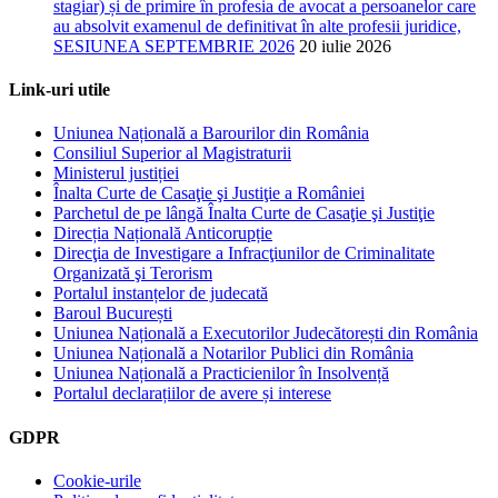
stagiar) și de primire în profesia de avocat a persoanelor care
au absolvit examenul de definitivat în alte profesii juridice,
SESIUNEA SEPTEMBRIE 2026
20 iulie 2026
Link-uri utile
Uniunea Națională a Barourilor din România
Consiliul Superior al Magistraturii
Ministerul justiției
Înalta Curte de Casaţie şi Justiţie a României
Parchetul de pe lângă Înalta Curte de Casaţie şi Justiţie
Direcția Națională Anticorupție
Direcţia de Investigare a Infracţiunilor de Criminalitate
Organizată şi Terorism
Portalul instanțelor de judecată
Baroul București
Uniunea Națională a Executorilor Judecătorești din România
Uniunea Națională a Notarilor Publici din România
Uniunea Națională a Practicienilor în Insolvență
Portalul declarațiilor de avere și interese
GDPR
Cookie-urile