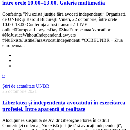
între orele 10.00–13.00. Galerie multimedia
Conferința ”Nu există justiție fără avocați independenți” Organizată
de UNBR și Baroul București Vineri, 22 octombrie, între orele
10.00–13.00 Conferința a fost transmisă LIVE
online#EuropeanLawyersDay #ZiuaEuropeanaaAvocatilor
#NoJusticeWithoutIndependentLawyers
#NuExistaJustitieFaraAvocatiIndependenti #CCBEUNBR – Ziua
europeana...
0
Știri de actualitate UNBR
25 octombrie 2021
Libertatea și independența avocatului în exercitarea
profesiei. Între aparență și realitate
Alocuțiunea susținută de Av. dr Gheorghe Florea în cadrul
Conferinței cu tema „Nu există justiție fără avocați independenți”,