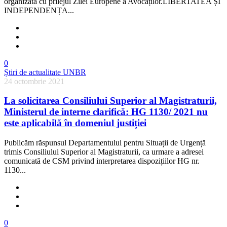
organizată cu prilejul Zilei Europene a Avocaților.LIBERTATEA ȘI
INDEPENDENȚA...
0
Știri de actualitate UNBR
24 octombrie 2021
La solicitarea Consiliului Superior al Magistraturii,
Ministerul de interne clarifică: HG 1130/ 2021 nu
este aplicabilă în domeniul justiției
Publicăm răspunsul Departamentului pentru Situații de Urgență
trimis Consiliului Superior al Magistraturii, ca urmare a adresei
comunicată de CSM privind interpretarea dispozițiilor HG nr.
1130...
0