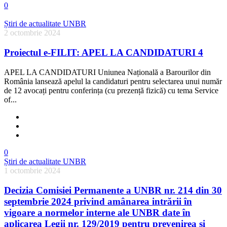
0
Știri de actualitate UNBR
2 octombrie 2024
Proiectul e-FILIT: APEL LA CANDIDATURI 4
APEL LA CANDIDATURI Uniunea Națională a Barourilor din
România lansează apelul la candidaturi pentru selectarea unui număr
de 12 avocați pentru conferința (cu prezență fizică) cu tema Service
of...
0
Știri de actualitate UNBR
1 octombrie 2024
Decizia Comisiei Permanente a UNBR nr. 214 din 30
septembrie 2024 privind amânarea intrării în
vigoare a normelor interne ale UNBR date în
aplicarea Legii nr. 129/2019 pentru prevenirea și