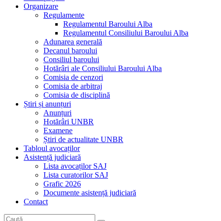
Organizare
Regulamente
Regulamentul Baroului Alba
Regulamentul Consiliului Baroului Alba
Adunarea generală
Decanul baroului
Consiliul baroului
Hotărâri ale Consiliului Baroului Alba
Comisia de cenzori
Comisia de arbitraj
Comisia de disciplină
Știri și anunțuri
Anunțuri
Hotărâri UNBR
Examene
Știri de actualitate UNBR
Tabloul avocaților
Asistență judiciară
Lista avocaților SAJ
Lista curatorilor SAJ
Grafic 2026
Documente asistență judiciară
Contact