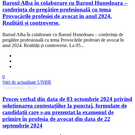
Baroul Alba în colaborare cu Baroul Hunedoara –
conferința de pregătire profesională cu tema
Provocările profesiei de avocat în anul 2024.
Realități și controverse.
Baroul Alba în colaborare cu Baroul Hunedoara – conferința de
pregătire profesională cu tema Provocările profesiei de avocat în
anul 2024. Realități și controverse. La 05...
0
Știri de actualitate UNBR
3 octombrie 2024
Proces verbal din data de 03 octombrie 2024 privind
soluționarea contestațiilor la punctaj, formulate de
candidații care s-au prezentat la examenul de
primire în profesia de avocat din data de 22
septembrie 2024