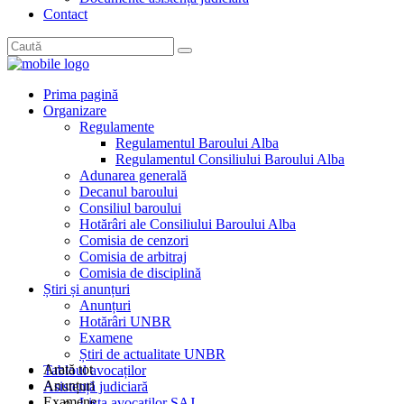
Contact
Prima pagină
Organizare
Regulamente
Regulamentul Baroului Alba
Regulamentul Consiliului Baroului Alba
Adunarea generală
Decanul baroului
Consiliul baroului
Hotărâri ale Consiliului Baroului Alba
Comisia de cenzori
Comisia de arbitraj
Comisia de disciplină
Știri și anunțuri
Anunțuri
Hotărâri UNBR
Examene
Știri de actualitate UNBR
Arată tot
Tabloul avocaților
Anunțuri
Asistență judiciară
Examene
Lista avocaților SAJ