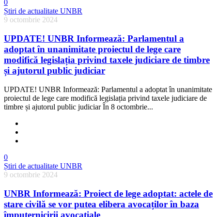
0
Știri de actualitate UNBR
9 octombrie 2024
UPDATE! UNBR Informează: Parlamentul a
adoptat în unanimitate proiectul de lege care
modifică legislația privind taxele judiciare de timbre
și ajutorul public judiciar
UPDATE! UNBR Informează: Parlamentul a adoptat în unanimitate
proiectul de lege care modifică legislația privind taxele judiciare de
timbre și ajutorul public judiciar În 8 octombrie...
0
Știri de actualitate UNBR
9 octombrie 2024
UNBR Informează: Proiect de lege adoptat: actele de
stare civilă se vor putea elibera avocaților în baza
împuternicirii avocațiale