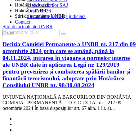
Hotărâri și decizii
Lista curatorilor SAJ
Hotărâri UNBR
Grafic 2026
Știri de actualitate UNBR
Documente asistență judiciară
Contact
Știri de actualitate UNBR
10 octombrie 2024
Decizia Comisiei Permanente a UNBR nr. 217 din 09
octombrie 2024 prin care se amână, până la
04.11.2024, intrarea în vigoare a normelor interne
ale UNBR date în aplicarea Legii nr. 129/2019
pentru prevenirea și combaterea spălării banilor și
finanțării terorismului, adoptate prin Hotărârea
Consiliului UNBR nr. 98/30.08.2024
UNIUNEA NAŢIONALĂ A BAROURILOR DIN ROMÂNIA
COMISIA PERMANENTĂ D E C I Z I A nr. 217 09
octombrie 2024 În baza dispozițiilor art. 67 alin. 1 lit. a)...