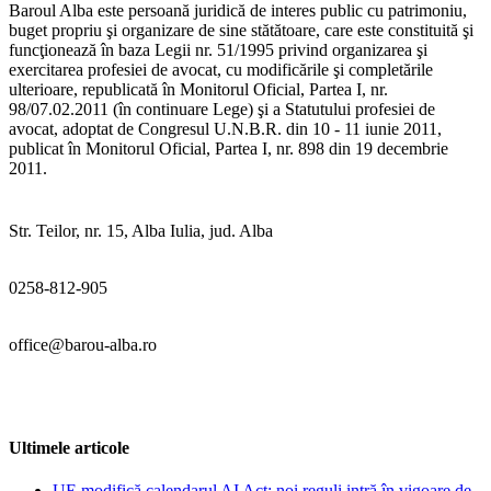
Baroul Alba este persoană juridică de interes public cu patrimoniu,
buget propriu şi organizare de sine stătătoare, care este constituită şi
funcţionează în baza Legii nr. 51/1995 privind organizarea şi
exercitarea profesiei de avocat, cu modificările şi completările
ulterioare, republicată în Monitorul Oficial, Partea I, nr.
98/07.02.2011 (în continuare Lege) şi a Statutului profesiei de
avocat, adoptat de Congresul U.N.B.R. din 10 - 11 iunie 2011,
publicat în Monitorul Oficial, Partea I, nr. 898 din 19 decembrie
2011.
Str. Teilor, nr. 15, Alba Iulia, jud. Alba
0258-812-905
office@barou-alba.ro
Ultimele articole
UE modifică calendarul AI Act: noi reguli intră în vigoare de