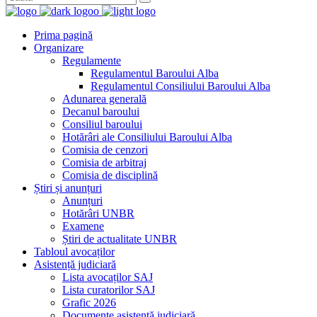
Prima pagină
Organizare
Regulamente
Regulamentul Baroului Alba
Regulamentul Consiliului Baroului Alba
Adunarea generală
Decanul baroului
Consiliul baroului
Hotărâri ale Consiliului Baroului Alba
Comisia de cenzori
Comisia de arbitraj
Comisia de disciplină
Știri și anunțuri
Anunțuri
Hotărâri UNBR
Examene
Știri de actualitate UNBR
Tabloul avocaților
Asistență judiciară
Lista avocaților SAJ
Lista curatorilor SAJ
Grafic 2026
Documente asistență judiciară