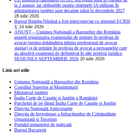
la 2 august, iar obligațiile pentru sistemele IA utilizate în
administrarea justiției sunt decalate până în decembrie 2027
28 iulie 2026
Baroul Bistrița-Năsăud a fost interconectat cu sistemul ECRIS
V
24 iulie 2026
ANUNȚ – Uniunea Națională a Barourilor din România
anunță organizarea examenului de primire în profesia de
avocat (pentru dobândirea titlului profesional de avocat
stagiar) și de primire în profesia de avocat a persoanelor care
au absolvit examenul de definitivat în alte profesii juridice,
SESIUNEA SEPTEMBRIE 2026
20 iulie 2026
Link-uri utile
Uniunea Națională a Barourilor din România
Consiliul Superior al Magistraturii
Ministerul justiției
Înalta Curte de Casaţie şi Justiţie a României
Parchetul de pe lângă Înalta Curte de Casaţie şi Justiţie
Direcția Națională Anticorupție
Direcţia de Investigare a Infracţiunilor de Criminalitate
Organizată şi Terorism
Portalul instanțelor de judecată
Baroul București