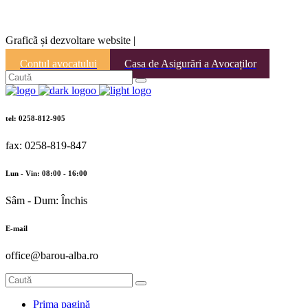
Graficã și dezvoltare website |
Contul avocatului
Casa de Asigurări a Avocaților
tel: 0258-812-905
fax: 0258-819-847
Lun - Vin: 08:00 - 16:00
Sâm - Dum: Închis
E-mail
office@barou-alba.ro
Prima pagină