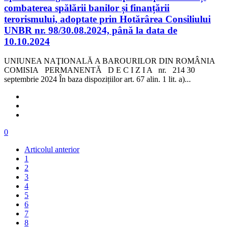
combaterea spălării banilor și finanțării
terorismului, adoptate prin Hotărârea Consiliului
UNBR nr. 98/30.08.2024, până la data de
10.10.2024
UNIUNEA NAŢIONALĂ A BAROURILOR DIN ROMÂNIA
COMISIA PERMANENTĂ D E C I Z I A nr. 214 30
septembrie 2024 În baza dispozițiilor art. 67 alin. 1 lit. a)...
0
Articolul anterior
1
2
3
4
5
6
7
8