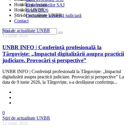
Hotărâri și decizii
Lista curatorilor SAJ
Hotărâri UNBR
Grafic 2026
Știri de actualitate UNBR
Documente asistență judiciară
Contact
Știri de actualitate UNBR
15 iunie 2026
UNBR INFO | Conferință profesională la
Târgoviște: „Impactul digitalizării asupra practicii
judiciare. Provocări și perspective”
UNBR INFO | Conferință profesională la Târgoviște: „Impactul
digitalizării asupra practicii judiciare. Provocări și perspective” La
data de 9 iunie 2026, la Târgoviște, s-a desfășurat conferința...
0
Știri de actualitate UNBR
12 iunie 2026