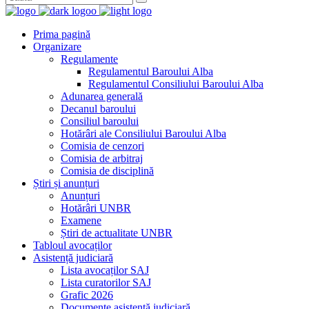
Prima pagină
Organizare
Regulamente
Regulamentul Baroului Alba
Regulamentul Consiliului Baroului Alba
Adunarea generală
Decanul baroului
Consiliul baroului
Hotărâri ale Consiliului Baroului Alba
Comisia de cenzori
Comisia de arbitraj
Comisia de disciplină
Știri și anunțuri
Anunțuri
Hotărâri UNBR
Examene
Știri de actualitate UNBR
Tabloul avocaților
Asistență judiciară
Lista avocaților SAJ
Lista curatorilor SAJ
Grafic 2026
Documente asistență judiciară