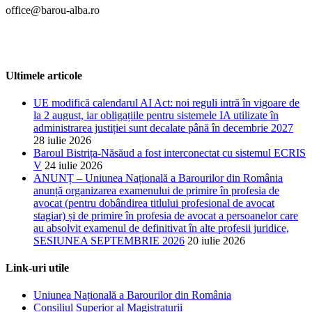
office@barou-alba.ro
Ultimele articole
UE modifică calendarul AI Act: noi reguli intră în vigoare de
la 2 august, iar obligațiile pentru sistemele IA utilizate în
administrarea justiției sunt decalate până în decembrie 2027
28 iulie 2026
Baroul Bistrița-Năsăud a fost interconectat cu sistemul ECRIS
V
24 iulie 2026
ANUNȚ – Uniunea Națională a Barourilor din România
anunță organizarea examenului de primire în profesia de
avocat (pentru dobândirea titlului profesional de avocat
stagiar) și de primire în profesia de avocat a persoanelor care
au absolvit examenul de definitivat în alte profesii juridice,
SESIUNEA SEPTEMBRIE 2026
20 iulie 2026
Link-uri utile
Uniunea Națională a Barourilor din România
Consiliul Superior al Magistraturii