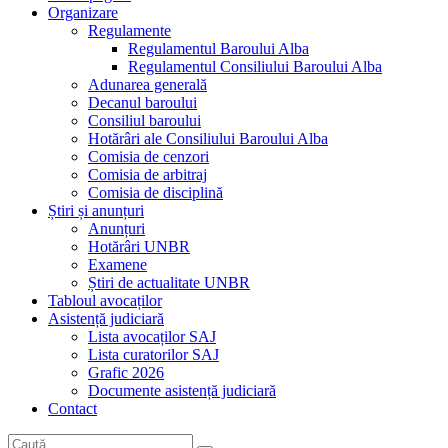
Organizare
Regulamente
Regulamentul Baroului Alba
Regulamentul Consiliului Baroului Alba
Adunarea generală
Decanul baroului
Consiliul baroului
Hotărâri ale Consiliului Baroului Alba
Comisia de cenzori
Comisia de arbitraj
Comisia de disciplină
Știri și anunțuri
Anunțuri
Hotărâri UNBR
Examene
Știri de actualitate UNBR
Tabloul avocaților
Asistență judiciară
Lista avocaților SAJ
Lista curatorilor SAJ
Grafic 2026
Documente asistență judiciară
Contact