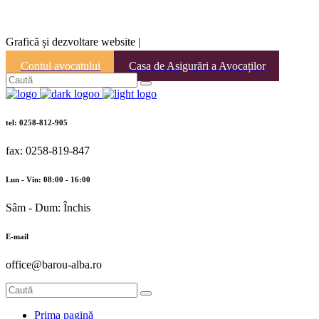
Graficã și dezvoltare website |
Contul avocatului
Casa de Asigurări a Avocaților
tel: 0258-812-905
fax: 0258-819-847
Lun - Vin: 08:00 - 16:00
Sâm - Dum: Închis
E-mail
office@barou-alba.ro
Prima pagină