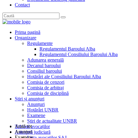
Contact
Prima pagină
Organizare
Regulamente
Regulamentul Baroului Alba
Regulamentul Consiliului Baroului Alba
Adunarea generală
Decanul baroului
Consiliul baroului
Hotărâri ale Consiliului Baroului Alba
Comisia de cenzori
Comisia de arbitraj
Comisia de disciplină
Știri și anunțuri
Anunțuri
Hotărâri UNBR
Examene
Știri de actualitate UNBR
Arată tot
Tabloul avocaților
Anunțuri
Asistență judiciară
Examene
Lista avocaților SAJ