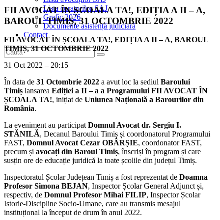
Lista curatorilor SAJ
FII AVOCAT ÎN ȘCOALA TA!, EDIȚIA A II – A,
Grafic 2026
BAROUL TIMIȘ, 31 OCTOMBRIE 2022
Documente asistență judiciară
Contact
FII AVOCAT ÎN ȘCOALA TA!, EDIȚIA A II – A, BAROUL
TIMIȘ, 31 OCTOMBRIE 2022
31 Oct 2022 – 20:15
În data de
31 Octombrie 2022
a avut loc la sediul
Baroului
Timiș
lansarea
Ediției a II – a a Programului FII AVOCAT ÎN
ȘCOALA TA!
, inițiat de
Uniunea Națională a Barourilor din
România
.
La eveniment au participat
Domnul Avocat dr. Sergiu I.
STĂNILĂ
, Decanul Baroului Timiș și coordonatorul Programului
FAST,
Domnul Avocat Cezar OBÂRȘIE
, coordonator FAST,
precum și
avocați din Baroul Timiș
, înscriși în program și care
susțin ore de educație juridică la toate școlile din județul Timiș.
Inspectoratul Școlar Județean Timiș a fost reprezentat de
Doamna
Profesor Simona BEJAN
, Inspector Școlar General Adjunct și,
respectiv, de
Domnul Profesor Mihai FILIP
, Inspector Școlar
Istorie-Discipline Socio-Umane, care au transmis mesajul
instituțional la început de drum în anul 2022.