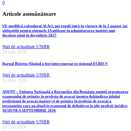
0
Articole asemănătoare
UE modifică calendarul AI Act: noi reguli intră în vigoare de la 2 august, iar
obligațiile pentru sistemele IA utilizate în administrarea justiției sunt
decalate până în decembrie 2027
Știri de actualitate UNBR
28 iulie 2026
Baroul Bistrița-Năsăud a fost interconectat cu sistemul ECRIS V
Știri de actualitate UNBR
24 iulie 2026
ANUNȚ – Uniunea Națională a Barourilor din România anunță organizarea
examenului de primire în profesia de avocat (pentru dobândirea titlului
profesional de avocat stagiar) și de primire în profesia de avocat a
persoanelor care au absolvit examenul de definitivat în alte profesii juridice,
SESIUNEA SEPTEMBRIE 2026
Știri de actualitate UNBR
20 iulie 2026