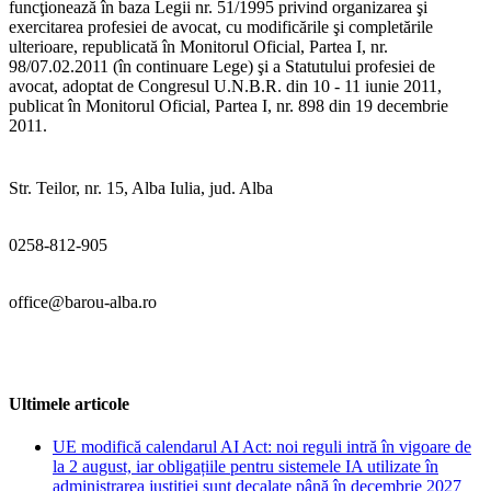
funcţionează în baza Legii nr. 51/1995 privind organizarea şi
exercitarea profesiei de avocat, cu modificările şi completările
ulterioare, republicată în Monitorul Oficial, Partea I, nr.
98/07.02.2011 (în continuare Lege) şi a Statutului profesiei de
avocat, adoptat de Congresul U.N.B.R. din 10 - 11 iunie 2011,
publicat în Monitorul Oficial, Partea I, nr. 898 din 19 decembrie
2011.
Str. Teilor, nr. 15, Alba Iulia, jud. Alba
0258-812-905
office@barou-alba.ro
Ultimele articole
UE modifică calendarul AI Act: noi reguli intră în vigoare de
la 2 august, iar obligațiile pentru sistemele IA utilizate în
administrarea justiției sunt decalate până în decembrie 2027