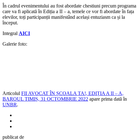
În cadrul evenimentului au fost abordate chestiuni precum programa
care va fi aplicată în Ediția a II – a, temele ce vor fi abordate în fața
elevilor, toți participanții manifestând același entuziasm ca și la
început.
Integral
AICI
Galerie foto:
Articolul
FII AVOCAT ÎN ȘCOALA TA!, EDIȚIA A II – A,
BAROUL TIMIȘ, 31 OCTOMBRIE 2022
apare prima dată în
UNBR
.
publicat de