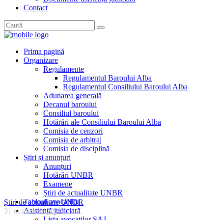
Contact
Prima pagină
Organizare
Regulamente
Regulamentul Baroului Alba
Regulamentul Consiliului Baroului Alba
Adunarea generală
Decanul baroului
Consiliul baroului
Hotărâri ale Consiliului Baroului Alba
Comisia de cenzori
Comisia de arbitraj
Comisia de disciplină
Știri și anunțuri
Anunțuri
Hotărâri UNBR
Examene
Știri de actualitate UNBR
Tabloul avocaților
Știri de actualitate UNBR
Asistență judiciară
31 octombrie 2022
Lista avocaților SAJ