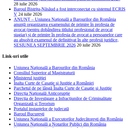
28 iulie 2026
Baroul Bistrița-Năsăud a fost interconectat cu sistemul ECRIS
V
24 iulie 2026
ANUNȚ – Uniunea Națională a Barourilor din România
anunță organizarea examenului de primire în profesia de
avocat (pentru dobândirea titlului profesional de avocat
stagiar) și de primire în profesia de avocat a persoanelor care
au absolvit examenul de definitivat în alte profesii juridice,
SESIUNEA SEPTEMBRIE 2026
20 iulie 2026
Link-uri utile
Uniunea Națională a Barourilor din România
Consiliul Superior al Magistraturii
Ministerul justiției
Înalta Curte de Casaţie şi Justiţie a României
Parchetul de pe lângă Înalta Curte de Casaţie şi Justiţie
Direcția Națională Anticorupție
Direcţia de Investigare a Infracţiunilor de Criminalitate
Organizată şi Terorism
Portalul instanțelor de judecată
Baroul București
Uniunea Națională a Executorilor Judecătorești din România
Uniunea Națională a Notarilor Publici din România