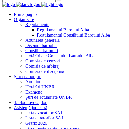
Prima pagină
Organizare
Regulamente
Regulamentul Baroului Alba
Regulamentul Consiliului Baroului Alba
Adunarea generală
Decanul baroului
Consiliul baroului
Hotărâri ale Consiliului Baroului Alba
Comisia de cenzori
Comisia de arbitraj
Comisia de disciplină
Știri și anunțuri
Anunțuri
Hotărâri UNBR
Examene
Știri de actualitate UNBR
Tabloul avocaților
Asistență judiciară
Lista avocaților SAJ
Lista curatorilor SAJ
Grafic 2026
Documente asistență judiciară