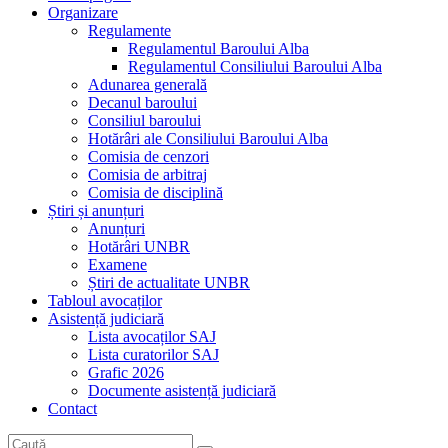
Organizare
Regulamente
Regulamentul Baroului Alba
Regulamentul Consiliului Baroului Alba
Adunarea generală
Decanul baroului
Consiliul baroului
Hotărâri ale Consiliului Baroului Alba
Comisia de cenzori
Comisia de arbitraj
Comisia de disciplină
Știri și anunțuri
Anunțuri
Hotărâri UNBR
Examene
Știri de actualitate UNBR
Tabloul avocaților
Asistență judiciară
Lista avocaților SAJ
Lista curatorilor SAJ
Grafic 2026
Documente asistență judiciară
Contact