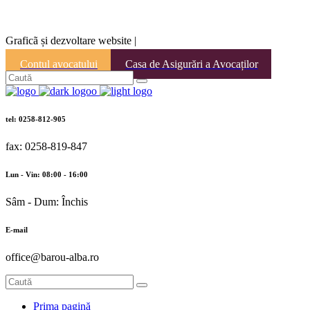
Graficã și dezvoltare website |
Contul avocatului
Casa de Asigurări a Avocaților
tel: 0258-812-905
fax: 0258-819-847
Lun - Vin: 08:00 - 16:00
Sâm - Dum: Închis
E-mail
office@barou-alba.ro
Prima pagină