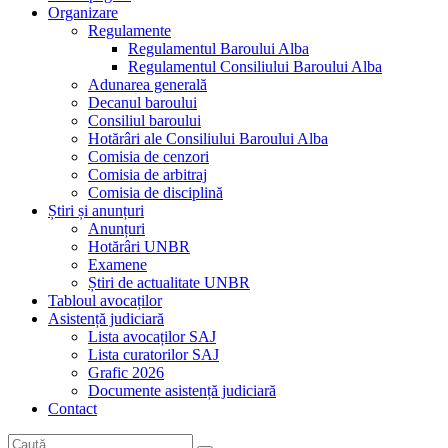
Organizare
Regulamente
Regulamentul Baroului Alba
Regulamentul Consiliului Baroului Alba
Adunarea generală
Decanul baroului
Consiliul baroului
Hotărâri ale Consiliului Baroului Alba
Comisia de cenzori
Comisia de arbitraj
Comisia de disciplină
Știri și anunțuri
Anunțuri
Hotărâri UNBR
Examene
Știri de actualitate UNBR
Tabloul avocaților
Asistență judiciară
Lista avocaților SAJ
Lista curatorilor SAJ
Grafic 2026
Documente asistență judiciară
Contact