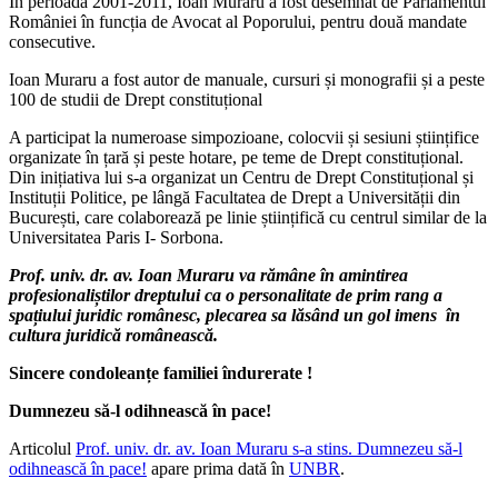
În perioada 2001-2011, Ioan Muraru a fost desemnat de Parlamentul
României în funcția de Avocat al Poporului, pentru două mandate
consecutive.
Ioan Muraru a fost autor de manuale, cursuri și monografii și a peste
100 de studii de Drept constituțional
A participat la numeroase simpozioane, colocvii și sesiuni științifice
organizate în țară și peste hotare, pe teme de Drept constituțional.
Din inițiativa lui s-a organizat un Centru de Drept Constituțional și
Instituții Politice, pe lângă Facultatea de Drept a Universității din
București, care colaborează pe linie științifică cu centrul similar de la
Universitatea Paris I- Sorbona.
Prof. univ. dr. av. Ioan Muraru va rămâne în amintirea
profesionaliștilor dreptului ca o personalitate de prim rang a
spațiului juridic românesc, plecarea sa lăsând un gol imens în
cultura juridică românească.
Sincere condoleanțe familiei îndurerate !
Dumnezeu să-l odihnească în pace!
Articolul
Prof. univ. dr. av. Ioan Muraru s-a stins. Dumnezeu să-l
odihnească în pace!
apare prima dată în
UNBR
.