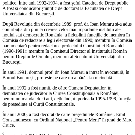
politice. Între anii 1992-1994, a fost șeful Catedrei de Drept public.
A fost și conducător științific de doctorat la Facultatea de Drept –
Universitatea din București.
După Revoluția din decembrie 1989, prof. dr. Ioan Muraru și-a adus
contribuția din plin la crearea celor mai importante instituții ale
noului stat democratic România: a îndeplinit funcțiile de membru în
Comisia de redactare a legii electorale din 1990; membru în Comisia
parlamentară pentru redactarea proiectului Constituției României
(1990-1991); membru în Comitetul Director al Institutului Român
pentru Drepturile Omului; membru al Senatului Universității din
București.
În anul 1991, domnul prof. dr. Ioan Muraru a intrat în avocatură, în
Baroul București, profesie pe care nu a părăsit-o niciodată.
În anul 1992 a fost numit, de către Camera Deputaților, în
demnitatea de judecător la Curtea Constituțională a României,
pentru un mandat de 9 ani, deținând, în perioada 1995-1998, funcția
de președinte al Curții Constituționale.
În anul 2000, a fost decorat de către președintele României, Emil
Constantinescu, cu Ordinul Național „Pentru Merit” în grad de Mare
Cruce.