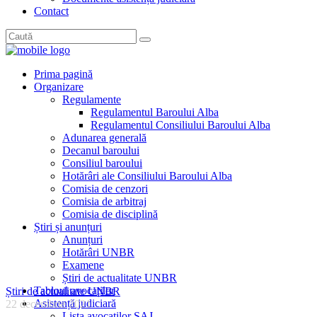
Contact
Prima pagină
Organizare
Regulamente
Regulamentul Baroului Alba
Regulamentul Consiliului Baroului Alba
Adunarea generală
Decanul baroului
Consiliul baroului
Hotărâri ale Consiliului Baroului Alba
Comisia de cenzori
Comisia de arbitraj
Comisia de disciplină
Știri și anunțuri
Anunțuri
Hotărâri UNBR
Examene
Știri de actualitate UNBR
Tabloul avocaților
Știri de actualitate UNBR
Asistență judiciară
22 decembrie 2021
Lista avocaților SAJ