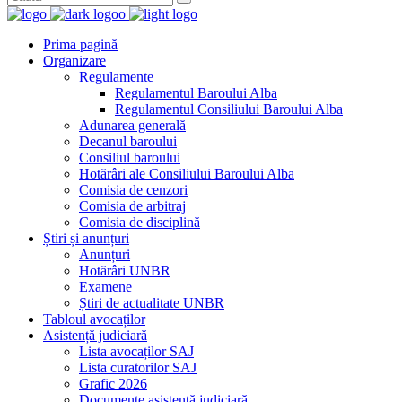
Prima pagină
Organizare
Regulamente
Regulamentul Baroului Alba
Regulamentul Consiliului Baroului Alba
Adunarea generală
Decanul baroului
Consiliul baroului
Hotărâri ale Consiliului Baroului Alba
Comisia de cenzori
Comisia de arbitraj
Comisia de disciplină
Știri și anunțuri
Anunțuri
Hotărâri UNBR
Examene
Știri de actualitate UNBR
Tabloul avocaților
Asistență judiciară
Lista avocaților SAJ
Lista curatorilor SAJ
Grafic 2026
Documente asistență judiciară