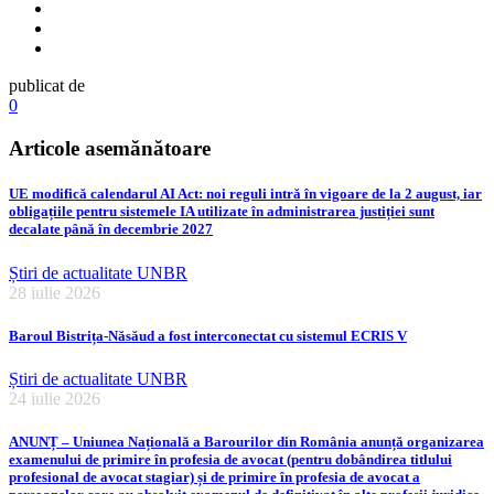
publicat de
0
Articole asemănătoare
UE modifică calendarul AI Act: noi reguli intră în vigoare de la 2 august, iar
obligațiile pentru sistemele IA utilizate în administrarea justiției sunt
decalate până în decembrie 2027
Știri de actualitate UNBR
28 iulie 2026
Baroul Bistrița-Năsăud a fost interconectat cu sistemul ECRIS V
Știri de actualitate UNBR
24 iulie 2026
ANUNȚ – Uniunea Națională a Barourilor din România anunță organizarea
examenului de primire în profesia de avocat (pentru dobândirea titlului
profesional de avocat stagiar) și de primire în profesia de avocat a