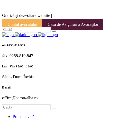
Graficã și dezvoltare website |
Contul avocatului
Casa de Asigurări a Avocaților
tel: 0258-812-905
fax: 0258-819-847
Lun - Vin: 08:00 - 16:00
Sâm - Dum: Închis
E-mail
office@barou-alba.ro
Prima pagină