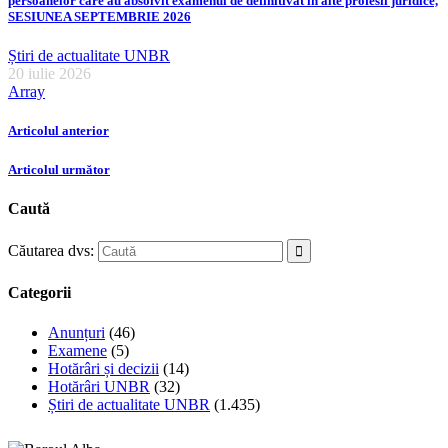
persoanelor care au absolvit examenul de definitivat în alte profesii juridice,
SESIUNEA SEPTEMBRIE 2026
Știri de actualitate UNBR
20 iulie 2026
Array
Articolul anterior
Articolul următor
Caută
Căutarea dvs:
Categorii
Anunțuri
(46)
Examene
(5)
Hotărâri și decizii
(14)
Hotărâri UNBR
(32)
Știri de actualitate UNBR
(1.435)