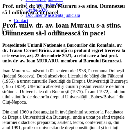
Lista curatorilor SAJ
Prof. univ. dr. av. Ioan Muraru s-a stins. Dumnezeu
Grafic 2026
să-l odihnească în pace!
Documente asistență judiciară
Contact
Prof. univ. dr. av. Ioan Muraru s-a stins.
Dumnezeu să-l odihnească în pace!
Președintele Uniunii Naționale a Barourilor din România, av.
dr. Traian-Cornel Briciu, anunță cu profund regret trecerea la
cele veșnice, azi, 22 decembrie 2021, a celui care a fost prof.
univ. dr. av. Ioan MURARU, membru al Baroului București.
Ioan Muraru s-a născut la 02 septembrie 1938, în comuna Dolhești
(județul Suceava). După absolvirea Liceului de băieți din Fălticeni
(1955), a urmat cursurile Facultății de Drept a Universității București
(1955-1959). Ulterior a absolvit și cursuri postuniversitare de limbi
străine la Universitatea din București (1975). În anul 1972, a obținut
titlul științific de doctor în drept al Universității „Babeș-Bolyai” din
Cluj-Napoca.
Din anul 1960 a fost angajat în învățământul superior la Facultatea
de Drept a Universității din București, unde a urcat pe rând treptele
ierarhiei didactice: preparator, asistent, lector, conferențiar și, din
anul 1991, profesor universitar de drept constituțional și instituții