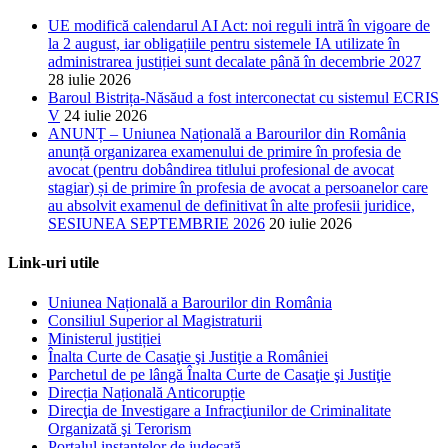
UE modifică calendarul AI Act: noi reguli intră în vigoare de
la 2 august, iar obligațiile pentru sistemele IA utilizate în
administrarea justiției sunt decalate până în decembrie 2027
28 iulie 2026
Baroul Bistrița-Năsăud a fost interconectat cu sistemul ECRIS
V
24 iulie 2026
ANUNȚ – Uniunea Națională a Barourilor din România
anunță organizarea examenului de primire în profesia de
avocat (pentru dobândirea titlului profesional de avocat
stagiar) și de primire în profesia de avocat a persoanelor care
au absolvit examenul de definitivat în alte profesii juridice,
SESIUNEA SEPTEMBRIE 2026
20 iulie 2026
Link-uri utile
Uniunea Națională a Barourilor din România
Consiliul Superior al Magistraturii
Ministerul justiției
Înalta Curte de Casaţie şi Justiţie a României
Parchetul de pe lângă Înalta Curte de Casaţie şi Justiţie
Direcția Națională Anticorupție
Direcţia de Investigare a Infracţiunilor de Criminalitate
Organizată şi Terorism
Portalul instanțelor de judecată