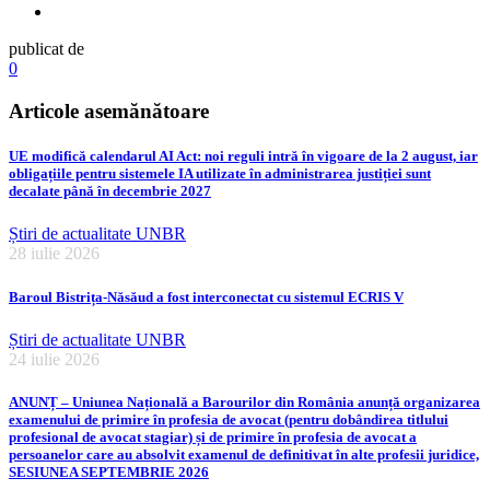
publicat de
0
Articole asemănătoare
UE modifică calendarul AI Act: noi reguli intră în vigoare de la 2 august, iar
obligațiile pentru sistemele IA utilizate în administrarea justiției sunt
decalate până în decembrie 2027
Știri de actualitate UNBR
28 iulie 2026
Baroul Bistrița-Năsăud a fost interconectat cu sistemul ECRIS V
Știri de actualitate UNBR
24 iulie 2026
ANUNȚ – Uniunea Națională a Barourilor din România anunță organizarea
examenului de primire în profesia de avocat (pentru dobândirea titlului
profesional de avocat stagiar) și de primire în profesia de avocat a
persoanelor care au absolvit examenul de definitivat în alte profesii juridice,
SESIUNEA SEPTEMBRIE 2026