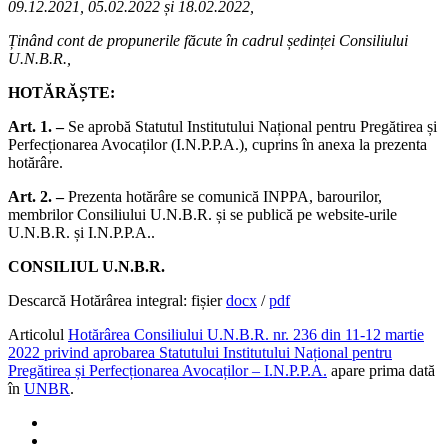
09.12.2021, 05.02.2022 și 18.02.2022,
Ținând cont de propunerile făcute în cadrul ședinței Consiliului
U.N.B.R.,
HOTĂRĂȘTE:
Art. 1. –
Se aprobă Statutul Institutului Național pentru Pregătirea și
Perfecționarea Avocaților (I.N.P.P.A.), cuprins în anexa la prezenta
hotărâre.
Art. 2.
–
Prezenta hotărâre se comunică INPPA, barourilor,
membrilor Consiliului U.N.B.R. și se publică pe website-urile
U.N.B.R. și I.N.P.P.A..
CONSILIUL U.N.B.R.
Descarcă Hotărârea integral: fișier
docx
/
pdf
Articolul
Hotărârea Consiliului U.N.B.R. nr. 236 din 11-12 martie
2022 privind aprobarea Statutului Institutului Național pentru
Pregătirea și Perfecționarea Avocaților – I.N.P.P.A.
apare prima dată
în
UNBR
.