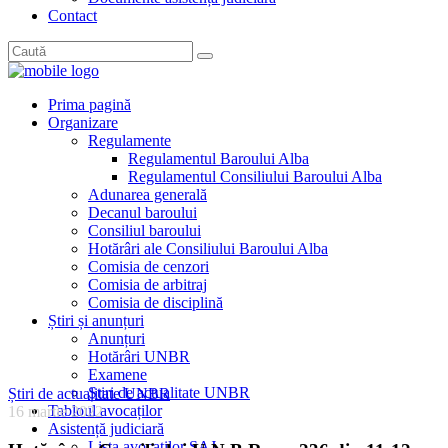
Contact
Prima pagină
Organizare
Regulamente
Regulamentul Baroului Alba
Regulamentul Consiliului Baroului Alba
Adunarea generală
Decanul baroului
Consiliul baroului
Hotărâri ale Consiliului Baroului Alba
Comisia de cenzori
Comisia de arbitraj
Comisia de disciplină
Știri și anunțuri
Anunțuri
Hotărâri UNBR
Examene
Știri de actualitate UNBR
Știri de actualitate UNBR
Tabloul avocaților
16 martie 2022
Asistență judiciară
Lista avocaților SAJ