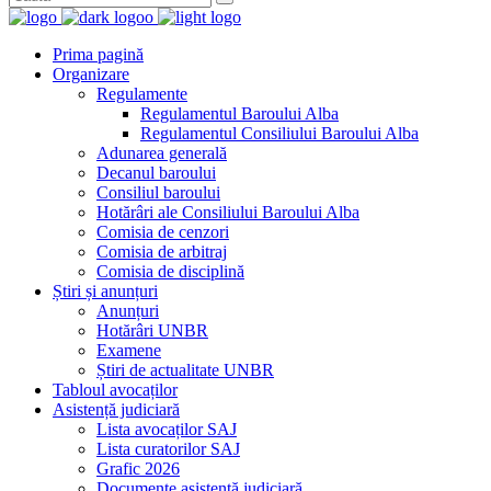
Prima pagină
Organizare
Regulamente
Regulamentul Baroului Alba
Regulamentul Consiliului Baroului Alba
Adunarea generală
Decanul baroului
Consiliul baroului
Hotărâri ale Consiliului Baroului Alba
Comisia de cenzori
Comisia de arbitraj
Comisia de disciplină
Știri și anunțuri
Anunțuri
Hotărâri UNBR
Examene
Știri de actualitate UNBR
Tabloul avocaților
Asistență judiciară
Lista avocaților SAJ
Lista curatorilor SAJ
Grafic 2026
Documente asistență judiciară