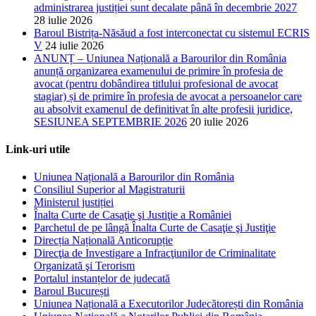
administrarea justiției sunt decalate până în decembrie 2027
28 iulie 2026
Baroul Bistrița-Năsăud a fost interconectat cu sistemul ECRIS
V
24 iulie 2026
ANUNȚ – Uniunea Națională a Barourilor din România
anunță organizarea examenului de primire în profesia de
avocat (pentru dobândirea titlului profesional de avocat
stagiar) și de primire în profesia de avocat a persoanelor care
au absolvit examenul de definitivat în alte profesii juridice,
SESIUNEA SEPTEMBRIE 2026
20 iulie 2026
Link-uri utile
Uniunea Națională a Barourilor din România
Consiliul Superior al Magistraturii
Ministerul justiției
Înalta Curte de Casaţie şi Justiţie a României
Parchetul de pe lângă Înalta Curte de Casaţie şi Justiţie
Direcția Națională Anticorupție
Direcţia de Investigare a Infracţiunilor de Criminalitate
Organizată şi Terorism
Portalul instanțelor de judecată
Baroul București
Uniunea Națională a Executorilor Judecătorești din România