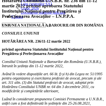
Hotărârea Consiliului U.N.B.R. nr. 236 din 11-12
Lista curatorilor SAJ
martie 2022 privind aprobarea Statutului
Grafic 2026
Institutului Național pentru Pregătirea și
Documente asistență judiciară
Perfecționarea Avocaților – I.N.P.P.A.
Contact
UNIUNEA NAȚIONALĂ A BAROURILOR DIN ROMÂNIA
CONSILIUL UNIUNII
HOTĂRÂREA NR. 236/11-12 martie 2022
privind aprobarea Statutului
Institutului Național pentru
Pregătirea și Perfecționarea Avocaților
Consiliul Uniunii Naționale a Barourilor din România (U.N.B.R.),
întrunit în ședința din 11-12 martie 2022,
Având în vedere dispozițiile art. 66 lit. f) și h) din Legea nr. 51/1995
pentru organizarea și exercitarea profesiei de avocat, precum și ale
art. 311 alin. (3) din Statutul profesiei de avocat, adoptat prin
Hotărârea Consiliului UNBR nr. 64 din 3 decembrie 2011, cu
modificările și completările ulterioare,
Luând în considerare propunerea Comisiei Permanente a U.N.B.R.,
astfel cum a fost definitivată în ședințele din 25-26.08.2021,