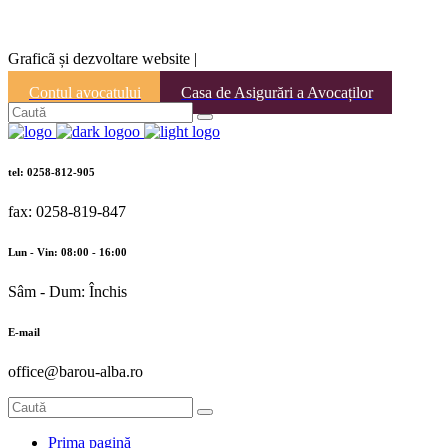
Graficã și dezvoltare website |
Contul avocatului
Casa de Asigurări a Avocaților
tel: 0258-812-905
fax: 0258-819-847
Lun - Vin: 08:00 - 16:00
Sâm - Dum: Închis
E-mail
office@barou-alba.ro
Prima pagină