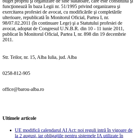
buget propriu şi organizare de sine stătătoare, care este constituită şi
funcţionează în baza Legii nr. 51/1995 privind organizarea şi
exercitarea profesiei de avocat, cu modificările şi completările
ulterioare, republicată în Monitorul Oficial, Partea I, nr.
98/07.02.2011 (în continuare Lege) şi a Statutului profesiei de
avocat, adoptat de Congresul U.N.B.R. din 10 - 11 iunie 2011,
publicat în Monitorul Oficial, Partea I, nr. 898 din 19 decembrie
2011.
Str. Teilor, nr. 15, Alba Iulia, jud. Alba
0258-812-905
office@barou-alba.ro
Ultimele articole
UE modifică calendarul AI Act: noi reguli intră în vigoare de
la 2 august, iar obligațiile pentru sistemele IA utilizate în