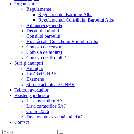
Organizare
Regulamente
Regulamentul Baroului Alba
Regulamentul Consiliului Baroului Alba
Adunarea generală
Decanul baroului
Consiliul baroului
Hotărâri ale Consiliului Baroului Alba
Comisia de cenzori
Comisia de arbitraj
Comisia de disciplină
Știri și anunțuri
Anunțuri
Hotărâri UNBR
Examene
Știri de actualitate UNBR
Tabloul avocaților
Asistență judiciară
Lista avocaților SAJ
Lista curatorilor SAJ
Grafic 2026
Documente asistență judiciară
Contact