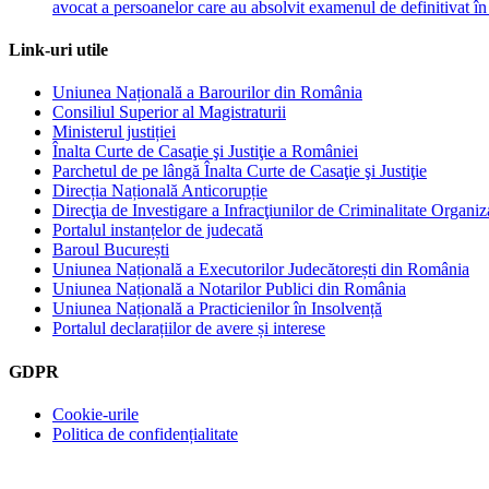
avocat a persoanelor care au absolvit examenul de definitiva
Link-uri utile
Uniunea Națională a Barourilor din România
Consiliul Superior al Magistraturii
Ministerul justiției
Înalta Curte de Casaţie şi Justiţie a României
Parchetul de pe lângă Înalta Curte de Casaţie şi Justiţie
Direcția Națională Anticorupție
Direcţia de Investigare a Infracţiunilor de Criminalitate Organiz
Portalul instanțelor de judecată
Baroul București
Uniunea Națională a Executorilor Judecătorești din România
Uniunea Națională a Notarilor Publici din România
Uniunea Națională a Practicienilor în Insolvență
Portalul declarațiilor de avere și interese
GDPR
Cookie-urile
Politica de confidențialitate