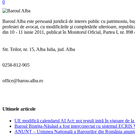
0
Baroul Alba este persoană juridică de interes public cu patrimoniu, buge
profesiei de avocat, cu modificările şi completările ulterioare, republ
din 10 - 11 iunie 2011, publicat în Monitorul Oficial, Partea I, nr. 89
Str. Teilor, nr. 15, Alba Iulia, jud. Alba
0258-812-905
office@barou-alba.ro
Ultimele articole
UE modifică calendarul AI Act: noi reguli intră în vigoare de la 2
Baroul Bistrița-Năsăud a fost interconectat cu sistemul ECRIS
ANUNȚ – Uniunea Națională a Barourilor din România anunță orga