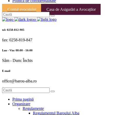
Politica de confidențialitate
Contul avocatului
Casa de Asigurări a Avocaților
tel: 0258-812-905
fax: 0258-819-847
Lun - Vin: 08:00 - 16:00
Sâm - Dum: Închis
E-mail
office@barou-alba.ro
Prima pagină
Organizare
Regulamente
Regulamentul Baroului Alba