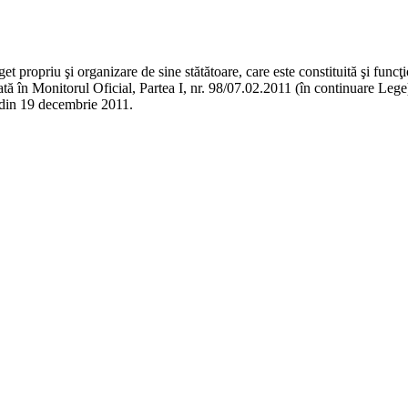
t propriu şi organizare de sine stătătoare, care este constituită şi func
icată în Monitorul Oficial, Partea I, nr. 98/07.02.2011 (în continuare Le
8 din 19 decembrie 2011.