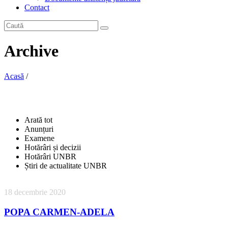
Contact
Archive
Acasă
/
Arată tot
Anunțuri
Examene
Hotărâri și decizii
Hotărâri UNBR
Știri de actualitate UNBR
18 decembrie 2020
POPA CARMEN-ADELA