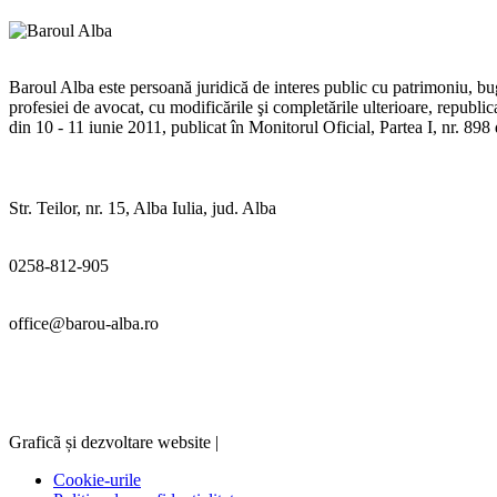
Baroul Alba este persoană juridică de interes public cu patrimoniu, buge
profesiei de avocat, cu modificările şi completările ulterioare, republ
din 10 - 11 iunie 2011, publicat în Monitorul Oficial, Partea I, nr. 89
Str. Teilor, nr. 15, Alba Iulia, jud. Alba
0258-812-905
office@barou-alba.ro
Graficã și dezvoltare website |
Cookie-urile