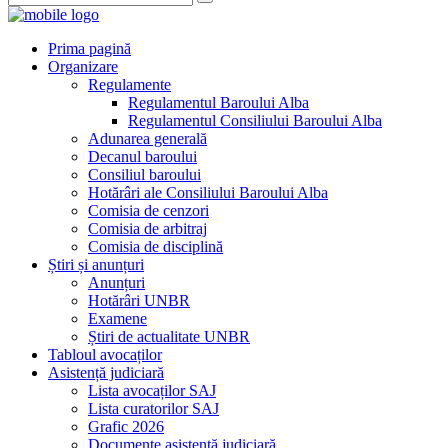
Prima pagină
Organizare
Regulamente
Regulamentul Baroului Alba
Regulamentul Consiliului Baroului Alba
Adunarea generală
Decanul baroului
Consiliul baroului
Hotărâri ale Consiliului Baroului Alba
Comisia de cenzori
Comisia de arbitraj
Comisia de disciplină
Știri și anunțuri
Anunțuri
Hotărâri UNBR
Examene
Știri de actualitate UNBR
Tabloul avocaților
Asistență judiciară
Lista avocaților SAJ
Lista curatorilor SAJ
Grafic 2026
Documente asistență judiciară