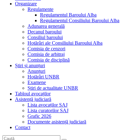
Organizare
Regulamente
Regulamentul Baroului Alba
Regulamentul Consiliului Baroului Alba
Adunarea generală
Decanul baroului
Consiliul baroului
Hotărâri ale Consiliului Baroului Alba
Comisia de cenzori
Comisia de arbitraj
Comisia de disciplină
Știri și anunțuri
Anunțuri
Hotărâri UNBR
Examene
Știri de actualitate UNBR
Tabloul avocaților
Asistență judiciară
Lista avocaților SAJ
Lista curatorilor SAJ
Grafic 2026
Documente asistență judiciară
Contact