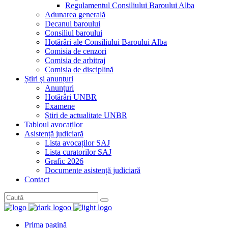
Regulamentul Consiliului Baroului Alba
Adunarea generală
Decanul baroului
Consiliul baroului
Hotărâri ale Consiliului Baroului Alba
Comisia de cenzori
Comisia de arbitraj
Comisia de disciplină
Știri și anunțuri
Anunțuri
Hotărâri UNBR
Examene
Știri de actualitate UNBR
Tabloul avocaților
Asistență judiciară
Lista avocaților SAJ
Lista curatorilor SAJ
Grafic 2026
Documente asistență judiciară
Contact
Prima pagină