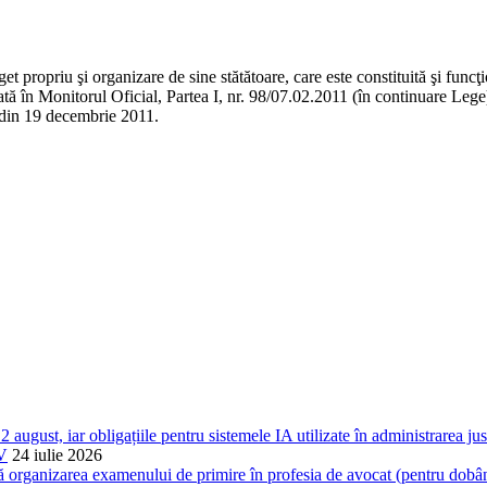
t propriu şi organizare de sine stătătoare, care este constituită şi func
icată în Monitorul Oficial, Partea I, nr. 98/07.02.2011 (în continuare Le
8 din 19 decembrie 2011.
 august, iar obligațiile pentru sistemele IA utilizate în administrarea j
 V
24 iulie 2026
nizarea examenului de primire în profesia de avocat (pentru dobândirea