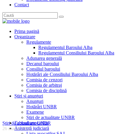
Contact
Prima pagină
Organizare
Regulamente
Regulamentul Baroului Alba
Regulamentul Consiliului Baroului Alba
Adunarea generală
Decanul baroului
Consiliul baroului
Hotărâri ale Consiliului Baroului Alba
Comisia de cenzori
Comisia de arbitraj
Comisia de disciplină
Știri și anunțuri
Anunțuri
Hotărâri UNBR
Examene
Știri de actualitate UNBR
Tabloul avocaților
Știri de actualitate UNBR
Asistență judiciară
26 martie 2022
Lista avocaților SAJ