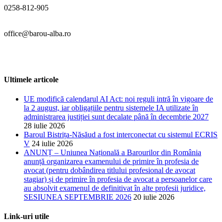
0258-812-905
office@barou-alba.ro
Ultimele articole
UE modifică calendarul AI Act: noi reguli intră în vigoare de
la 2 august, iar obligațiile pentru sistemele IA utilizate în
administrarea justiției sunt decalate până în decembrie 2027
28 iulie 2026
Baroul Bistrița-Năsăud a fost interconectat cu sistemul ECRIS
V
24 iulie 2026
ANUNȚ – Uniunea Națională a Barourilor din România
anunță organizarea examenului de primire în profesia de
avocat (pentru dobândirea titlului profesional de avocat
stagiar) și de primire în profesia de avocat a persoanelor care
au absolvit examenul de definitivat în alte profesii juridice,
SESIUNEA SEPTEMBRIE 2026
20 iulie 2026
Link-uri utile