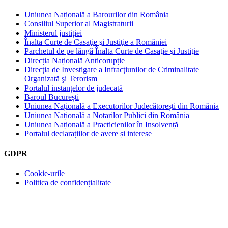
Uniunea Națională a Barourilor din România
Consiliul Superior al Magistraturii
Ministerul justiției
Înalta Curte de Casaţie şi Justiţie a României
Parchetul de pe lângă Înalta Curte de Casaţie şi Justiţie
Direcția Națională Anticorupție
Direcţia de Investigare a Infracţiunilor de Criminalitate
Organizată şi Terorism
Portalul instanțelor de judecată
Baroul București
Uniunea Națională a Executorilor Judecătorești din România
Uniunea Națională a Notarilor Publici din România
Uniunea Națională a Practicienilor în Insolvență
Portalul declarațiilor de avere și interese
GDPR
Cookie-urile
Politica de confidențialitate