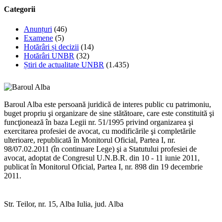
Categorii
Anunțuri
(46)
Examene
(5)
Hotărâri și decizii
(14)
Hotărâri UNBR
(32)
Știri de actualitate UNBR
(1.435)
Baroul Alba este persoană juridică de interes public cu patrimoniu,
buget propriu şi organizare de sine stătătoare, care este constituită şi
funcţionează în baza Legii nr. 51/1995 privind organizarea şi
exercitarea profesiei de avocat, cu modificările şi completările
ulterioare, republicată în Monitorul Oficial, Partea I, nr.
98/07.02.2011 (în continuare Lege) şi a Statutului profesiei de
avocat, adoptat de Congresul U.N.B.R. din 10 - 11 iunie 2011,
publicat în Monitorul Oficial, Partea I, nr. 898 din 19 decembrie
2011.
Str. Teilor, nr. 15, Alba Iulia, jud. Alba