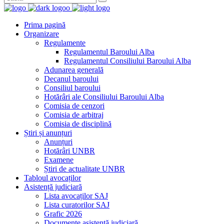
Prima pagină
Organizare
Regulamente
Regulamentul Baroului Alba
Regulamentul Consiliului Baroului Alba
Adunarea generală
Decanul baroului
Consiliul baroului
Hotărâri ale Consiliului Baroului Alba
Comisia de cenzori
Comisia de arbitraj
Comisia de disciplină
Știri și anunțuri
Anunțuri
Hotărâri UNBR
Examene
Știri de actualitate UNBR
Tabloul avocaților
Asistență judiciară
Lista avocaților SAJ
Lista curatorilor SAJ
Grafic 2026
Documente asistență judiciară