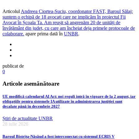
Articolul
Andreea Ciortea-Suciu, coordonator FAST, Baroul Sălaj:
suntem o echipă de 18 avocați care ne implicăm în proiectul Fii
Avocat în Școala Ta. Am reușit să angrenăm 20 de unități de
învățământ din județ, cu care am încheiat deja primele protocoale de
colaborare.
apare prima dată în
UNBR
.
publicat de
0
Articole asemănătoare
UE modifică calendarul AI Act: noi reguli intră în vigoare de la 2 august, iar
obligațiile pentru sistemele IA utilizate în administrarea justiției sunt
decalate până în decembrie 2027
Știri de actualitate UNBR
28 iulie 2026
Baroul Bistrița-Năsăud a fost interconectat cu sistemul ECRIS V