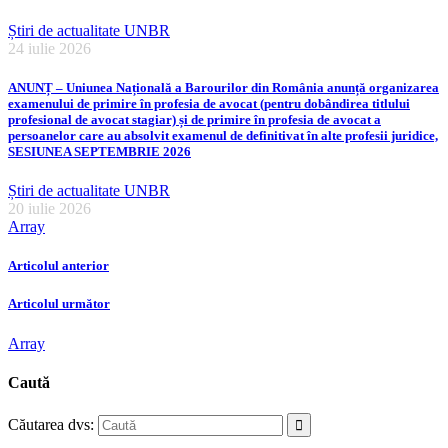
Știri de actualitate UNBR
24 iulie 2026
ANUNȚ – Uniunea Națională a Barourilor din România anunță organizarea
examenului de primire în profesia de avocat (pentru dobândirea titlului
profesional de avocat stagiar) și de primire în profesia de avocat a
persoanelor care au absolvit examenul de definitivat în alte profesii juridice,
SESIUNEA SEPTEMBRIE 2026
Știri de actualitate UNBR
20 iulie 2026
Array
Articolul anterior
Articolul următor
Array
Caută
Căutarea dvs: