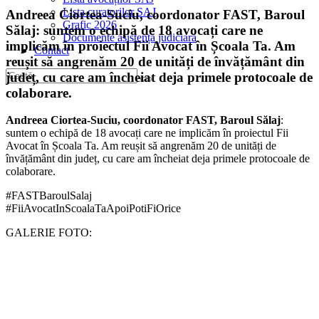
Lista curatorilor SAJ
Andreea Ciortea-Suciu, coordonator FAST, Baroul
Grafic 2026
Sălaj: suntem o echipă de 18 avocați care ne
Documente asistență judiciară
implicăm în proiectul Fii Avocat în Școala Ta. Am
Contact
reușit să angrenăm 20 de unități de învățământ din
județ, cu care am încheiat deja primele protocoale de
colaborare.
Andreea Ciortea-Suciu, coordonator FAST, Baroul Sălaj
:
suntem o echipă de 18 avocați care ne implicăm în proiectul Fii
Avocat în Școala Ta. Am reușit să angrenăm 20 de unități de
învățământ din județ, cu care am încheiat deja primele protocoale de
colaborare.
#FASTBaroulSalaj
#FiiAvocatInScoalaTaApoiPotiFiOrice
GALERIE FOTO: