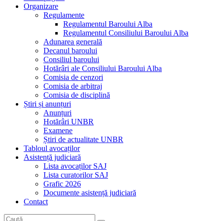
Organizare
Regulamente
Regulamentul Baroului Alba
Regulamentul Consiliului Baroului Alba
Adunarea generală
Decanul baroului
Consiliul baroului
Hotărâri ale Consiliului Baroului Alba
Comisia de cenzori
Comisia de arbitraj
Comisia de disciplină
Știri și anunțuri
Anunțuri
Hotărâri UNBR
Examene
Știri de actualitate UNBR
Tabloul avocaților
Asistență judiciară
Lista avocaților SAJ
Lista curatorilor SAJ
Grafic 2026
Documente asistență judiciară
Contact