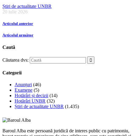
Știri de actualitate UNBR
20 iulie 2026
Articolul anterior
Articolul următor
Caută
Căutarea dvs:
Categorii
Anunțuri
(46)
Examene
(5)
Hotărâri și decizii
(14)
Hotărâri UNBR
(32)
Știri de actualitate UNBR
(1.435)
Baroul Alba este persoană juridică de interes public cu patrimoniu,