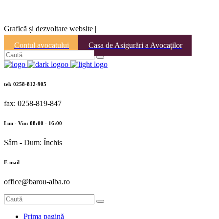
Graficã și dezvoltare website |
Contul avocatului
Casa de Asigurări a Avocaților
tel: 0258-812-905
fax: 0258-819-847
Lun - Vin: 08:00 - 16:00
Sâm - Dum: Închis
E-mail
office@barou-alba.ro
Prima pagină