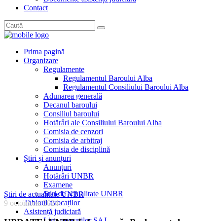
Contact
Prima pagină
Organizare
Regulamente
Regulamentul Baroului Alba
Regulamentul Consiliului Baroului Alba
Adunarea generală
Decanul baroului
Consiliul baroului
Hotărâri ale Consiliului Baroului Alba
Comisia de cenzori
Comisia de arbitraj
Comisia de disciplină
Știri și anunțuri
Anunțuri
Hotărâri UNBR
Examene
Știri de actualitate UNBR
Știri de actualitate UNBR
Tabloul avocaților
9 octombrie 2024
Asistență judiciară
Lista avocaților SAJ