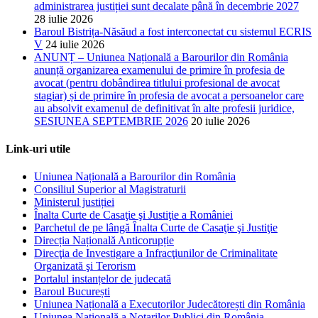
administrarea justiției sunt decalate până în decembrie 2027
28 iulie 2026
Baroul Bistrița-Năsăud a fost interconectat cu sistemul ECRIS
V
24 iulie 2026
ANUNȚ – Uniunea Națională a Barourilor din România
anunță organizarea examenului de primire în profesia de
avocat (pentru dobândirea titlului profesional de avocat
stagiar) și de primire în profesia de avocat a persoanelor care
au absolvit examenul de definitivat în alte profesii juridice,
SESIUNEA SEPTEMBRIE 2026
20 iulie 2026
Link-uri utile
Uniunea Națională a Barourilor din România
Consiliul Superior al Magistraturii
Ministerul justiției
Înalta Curte de Casaţie şi Justiţie a României
Parchetul de pe lângă Înalta Curte de Casaţie şi Justiţie
Direcția Națională Anticorupție
Direcţia de Investigare a Infracţiunilor de Criminalitate
Organizată şi Terorism
Portalul instanțelor de judecată
Baroul București
Uniunea Națională a Executorilor Judecătorești din România
Uniunea Națională a Notarilor Publici din România