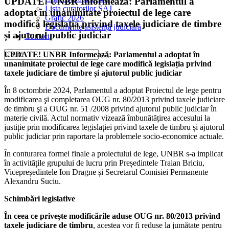
UPDATE! UNBR Informează: Parlamentul a
Lista curatorilor SAJ
adoptat în unanimitate proiectul de lege care
Grafic 2026
modifică legislația privind taxele judiciare de timbre
Documente asistență judiciară
și ajutorul public judiciar
Contact
UPDATE!
UNBR Informează: Parlamentul a adoptat în
unanimitate proiectul de lege care modifică legislația privind
taxele judiciare de timbre și ajutorul public judiciar
În 8 octombrie 2024, Parlamentul a adoptat Proiectul de lege pentru
modificarea şi completarea OUG nr. 80/2013 privind taxele judiciare
de timbru şi a OUG nr. 51 /2008 privind ajutorul public judiciar în
materie civilă. Actul normativ vizează îmbunătățirea accesului la
justiție prin modificarea legislației privind taxele de timbru și ajutorul
public judiciar prin raportare la problemele socio-economice actuale.
În conturarea formei finale a proiectului de lege, UNBR s-a implicat
în activitățile grupului de lucru prin Președintele Traian Briciu,
Vicepreședintele Ion Dragne și Secretarul Comisiei Permanente
Alexandru Suciu.
Schimbări legislative
În ceea ce privește modificările aduse OUG nr. 80/2013
privind
taxele judiciare de timbru
, acestea vor fi reduse la jumătate pentru