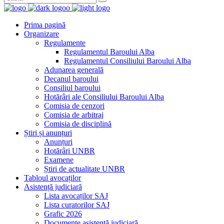
Prima pagină
Organizare
Regulamente
Regulamentul Baroului Alba
Regulamentul Consiliului Baroului Alba
Adunarea generală
Decanul baroului
Consiliul baroului
Hotărâri ale Consiliului Baroului Alba
Comisia de cenzori
Comisia de arbitraj
Comisia de disciplină
Știri și anunțuri
Anunțuri
Hotărâri UNBR
Examene
Știri de actualitate UNBR
Tabloul avocaților
Asistență judiciară
Lista avocaților SAJ
Lista curatorilor SAJ
Grafic 2026
Documente asistență judiciară