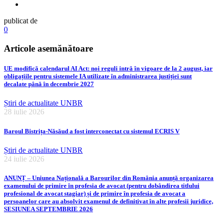
publicat de
0
Articole asemănătoare
UE modifică calendarul AI Act: noi reguli intră în vigoare de la 2 august, iar
obligațiile pentru sistemele IA utilizate în administrarea justiției sunt
decalate până în decembrie 2027
Știri de actualitate UNBR
28 iulie 2026
Baroul Bistrița-Năsăud a fost interconectat cu sistemul ECRIS V
Știri de actualitate UNBR
24 iulie 2026
ANUNȚ – Uniunea Națională a Barourilor din România anunță organizarea
examenului de primire în profesia de avocat (pentru dobândirea titlului
profesional de avocat stagiar) și de primire în profesia de avocat a
persoanelor care au absolvit examenul de definitivat în alte profesii juridice,
SESIUNEA SEPTEMBRIE 2026