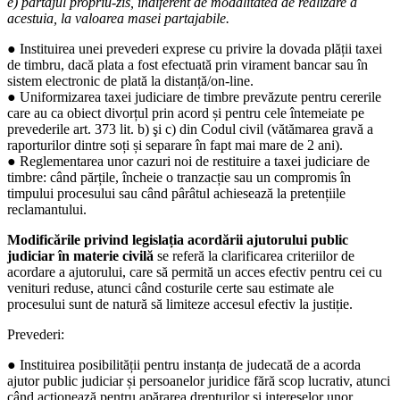
e) partajul propriu-zis, indiferent de modalitatea de realizare a
acestuia, la valoarea masei partajabile.
● Instituirea unei prevederi exprese cu privire la dovada plății taxei
de timbru, dacă plata a fost efectuată prin virament bancar sau în
sistem electronic de plată la distanță/on-line.
● Uniformizarea taxei judiciare de timbre prevăzute pentru cererile
care au ca obiect divorțul prin acord și pentru cele întemeiate pe
prevederile art. 373 lit. b) şi c) din Codul civil (vătămarea gravă a
raporturilor dintre soți și separare în fapt mai mare de 2 ani).
● Reglementarea unor cazuri noi de restituire a taxei judiciare de
timbre: când părțile, încheie o tranzacție sau un compromis în
timpului procesului sau când pârâtul achiesează la pretențiile
reclamantului.
Modificările privind legislația acordării ajutorului public
judiciar în materie civilă
se referă la clarificarea criteriilor de
acordare a ajutorului, care să permită un acces efectiv pentru cei cu
venituri reduse, atunci când costurile certe sau estimate ale
procesului sunt de natură să limiteze accesul efectiv la justiție.
Prevederi:
● Instituirea posibilității pentru instanța de judecată de a acorda
ajutor public judiciar și persoanelor juridice fără scop lucrativ, atunci
când acționează pentru apărarea drepturilor și intereselor unor