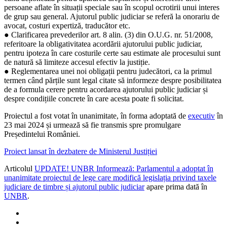
persoane aflate în situații speciale sau în scopul ocrotirii unui interes
de grup sau general. Ajutorul public judiciar se referă la onorariu de
avocat, costuri expertiză, traducător etc.
● Clarificarea prevederilor art. 8 alin. (3) din O.U.G. nr. 51/2008,
referitoare la obligativitatea acordării ajutorului public judiciar,
pentru ipoteza în care costurile certe sau estimate ale procesului sunt
de natură să limiteze accesul efectiv la justiție.
● Reglementarea unei noi obligații pentru judecători, ca la primul
termen când părțile sunt legal citate să informeze despre posibilitatea
de a formula cerere pentru acordarea ajutorului public judiciar și
despre condițiile concrete în care acesta poate fi solicitat.
Proiectul a fost votat în unanimitate, în forma adoptată de
executiv
în
23 mai 2024 și urmează să fie transmis spre promulgare
Președintelui României.
Proiect lansat în dezbatere de Ministerul Justiției
Articolul
UPDATE! UNBR Informează: Parlamentul a adoptat în
unanimitate proiectul de lege care modifică legislația privind taxele
judiciare de timbre și ajutorul public judiciar
apare prima dată în
UNBR
.