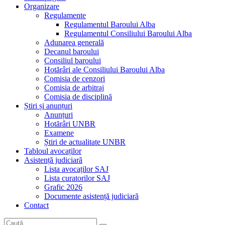
Organizare
Regulamente
Regulamentul Baroului Alba
Regulamentul Consiliului Baroului Alba
Adunarea generală
Decanul baroului
Consiliul baroului
Hotărâri ale Consiliului Baroului Alba
Comisia de cenzori
Comisia de arbitraj
Comisia de disciplină
Știri și anunțuri
Anunțuri
Hotărâri UNBR
Examene
Știri de actualitate UNBR
Tabloul avocaților
Asistență judiciară
Lista avocaților SAJ
Lista curatorilor SAJ
Grafic 2026
Documente asistență judiciară
Contact