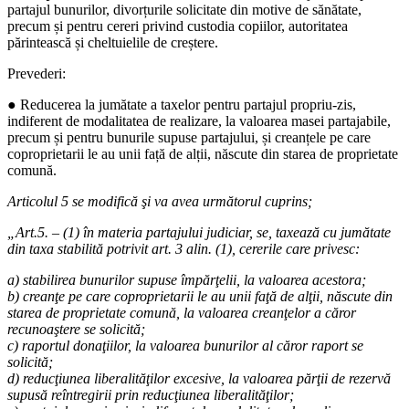
partajul bunurilor, divorțurile solicitate din motive de sănătate,
precum și pentru cereri privind custodia copiilor, autoritatea
părintească și cheltuielile de creștere.
Prevederi:
● Reducerea la jumătate a taxelor pentru partajul propriu-zis,
indiferent de modalitatea de realizare, la valoarea masei partajabile,
precum și pentru bunurile supuse partajului, și creanțele pe care
coproprietarii le au unii față de alții, născute din starea de proprietate
comună.
Articolul 5 se modifică şi va avea următorul cuprins;
„Art.5. – (1) în materia partajului judiciar, se, taxează cu jumătate
din taxa stabilită potrivit art. 3 alin. (1), cererile care privesc:
a) stabilirea bunurilor supuse împărţelii, la valoarea acestora;
b) creanţe pe care coproprietarii le au unii faţă de alţii, născute din
starea de proprietate comună, la valoarea creanţelor a căror
recunoaştere se solicită;
c) raportul donaţiilor, la valoarea bunurilor al căror raport se
solicită;
d) reducţiunea liberalităţilor excesive, la valoarea părţii de rezervă
supusă reîntregirii prin reducţiunea liberalităţilor;