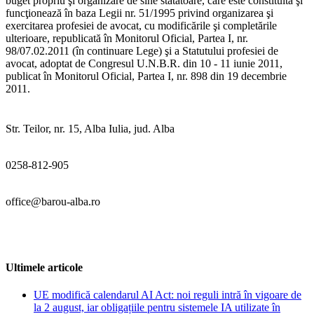
buget propriu şi organizare de sine stătătoare, care este constituită şi
funcţionează în baza Legii nr. 51/1995 privind organizarea şi
exercitarea profesiei de avocat, cu modificările şi completările
ulterioare, republicată în Monitorul Oficial, Partea I, nr.
98/07.02.2011 (în continuare Lege) şi a Statutului profesiei de
avocat, adoptat de Congresul U.N.B.R. din 10 - 11 iunie 2011,
publicat în Monitorul Oficial, Partea I, nr. 898 din 19 decembrie
2011.
Str. Teilor, nr. 15, Alba Iulia, jud. Alba
0258-812-905
office@barou-alba.ro
Ultimele articole
UE modifică calendarul AI Act: noi reguli intră în vigoare de
la 2 august, iar obligațiile pentru sistemele IA utilizate în