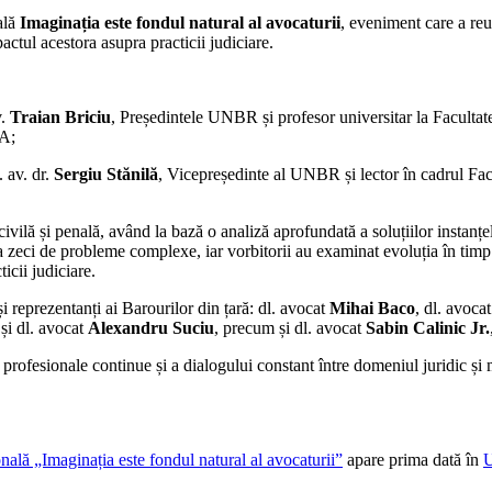
ală
Imaginația este fondul natural al avocaturii
, eveniment care a reu
pactul acestora asupra practicii judiciare.
v.
Traian Briciu
, Președintele UNBR și profesor universitar la Facultate
PA;
. av. dr.
Sergiu Stănilă
, Vicepreședinte al UNBR și lector în cadrul Facul
ivilă și penală, având la bază o analiză aprofundată a soluțiilor instanțel
a zeci de probleme complexe, iar vorbitorii au examinat evoluția în timp 
icii judiciare.
eprezentanți ai Barourilor din țară: dl. avocat
Mihai Baco
, dl. avoca
și dl. avocat
Alexandru Suciu
, precum și dl. avocat
Sabin Calinic Jr.
i profesionale continue și a dialogului constant între domeniul juridic și 
ală „Imaginația este fondul natural al avocaturii”
apare prima dată în