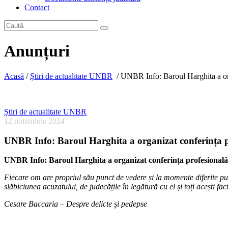
Contact
Anunțuri
Acasă
/
Știri de actualitate UNBR
/
UNBR Info: Baroul Harghita a orga
Știri de actualitate UNBR
12 noiembrie 2024
UNBR Info: Baroul Harghita a organizat conferința pr
UNBR Info: Baroul Harghita a organizat conferința profesională
Fiecare om are propriul său punct de vedere și la momente diferite punc
slăbiciunea acuzatului, de judecățile în legătură cu el și toți acești f
Cesare Baccaria – Despre delicte și pedepse