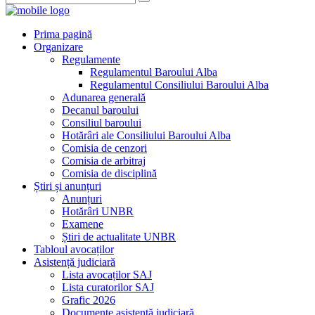
Prima pagină
Organizare
Regulamente
Regulamentul Baroului Alba
Regulamentul Consiliului Baroului Alba
Adunarea generală
Decanul baroului
Consiliul baroului
Hotărâri ale Consiliului Baroului Alba
Comisia de cenzori
Comisia de arbitraj
Comisia de disciplină
Știri și anunțuri
Anunțuri
Hotărâri UNBR
Examene
Știri de actualitate UNBR
Tabloul avocaților
Asistență judiciară
Lista avocaților SAJ
Lista curatorilor SAJ
Grafic 2026
Documente asistență judiciară