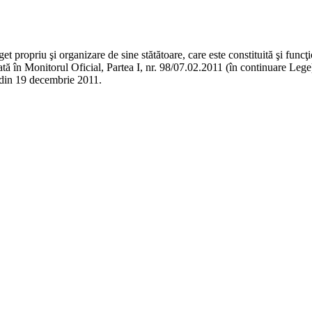
t propriu şi organizare de sine stătătoare, care este constituită şi func
icată în Monitorul Oficial, Partea I, nr. 98/07.02.2011 (în continuare Le
8 din 19 decembrie 2011.