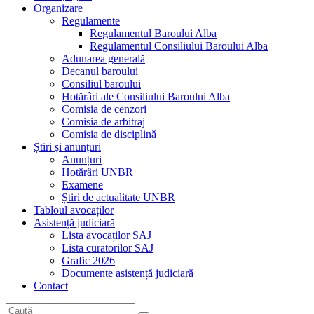
Organizare
Regulamente
Regulamentul Baroului Alba
Regulamentul Consiliului Baroului Alba
Adunarea generală
Decanul baroului
Consiliul baroului
Hotărâri ale Consiliului Baroului Alba
Comisia de cenzori
Comisia de arbitraj
Comisia de disciplină
Știri și anunțuri
Anunțuri
Hotărâri UNBR
Examene
Știri de actualitate UNBR
Tabloul avocaților
Asistență judiciară
Lista avocaților SAJ
Lista curatorilor SAJ
Grafic 2026
Documente asistență judiciară
Contact