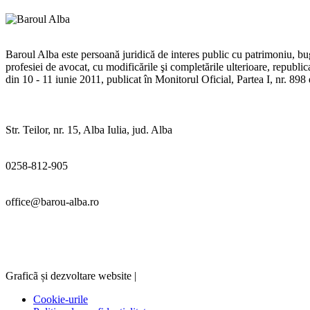
Baroul Alba este persoană juridică de interes public cu patrimoniu, buge
profesiei de avocat, cu modificările şi completările ulterioare, republ
din 10 - 11 iunie 2011, publicat în Monitorul Oficial, Partea I, nr. 89
Str. Teilor, nr. 15, Alba Iulia, jud. Alba
0258-812-905
office@barou-alba.ro
Graficã și dezvoltare website |
Cookie-urile