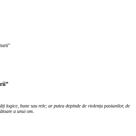
turii”
rii”
ăți logice, bune sau rele; ar putea depinde de violența pasiunilor, de
mbătoare a unui om.