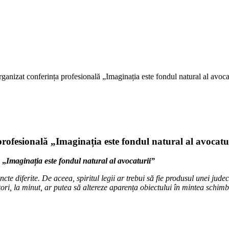
nizat conferința profesională „Imaginația este fondul natural al avoca
ofesională „Imaginația este fondul natural al avocatu
 „
Imaginația este fondul natural al avocaturii”
te diferite. De aceea, spiritul legii ar trebui să fie produsul unei judec
actori, la minut, ar putea să altereze aparența obiectului în mintea schi