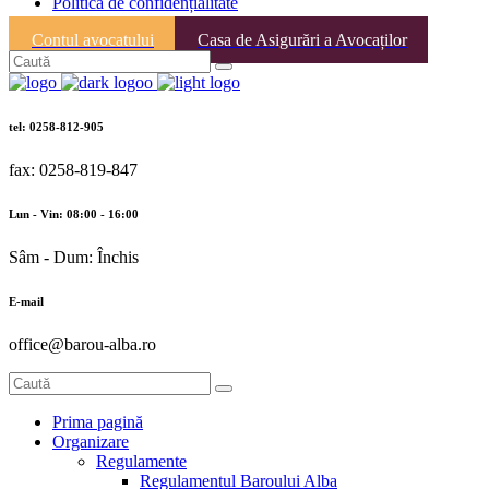
Politica de confidențialitate
Contul avocatului
Casa de Asigurări a Avocaților
tel: 0258-812-905
fax: 0258-819-847
Lun - Vin: 08:00 - 16:00
Sâm - Dum: Închis
E-mail
office@barou-alba.ro
Prima pagină
Organizare
Regulamente
Regulamentul Baroului Alba