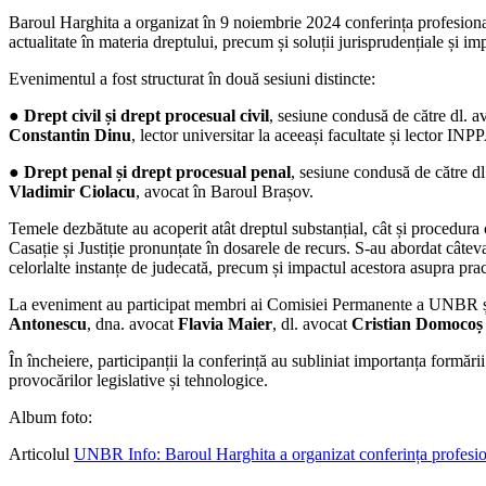
Baroul Harghita a organizat în 9 noiembrie 2024 conferința profesion
actualitate în materia dreptului, precum și soluții jurisprudențiale și im
Evenimentul a fost structurat în două sesiuni distincte:
● Drept civil și drept procesual civil
, sesiune condusă de către dl. a
Constantin Dinu
, lector universitar la aceeași facultate și lector INP
● Drept penal și drept procesual penal
, sesiune condusă de către dl
Vladimir Ciolacu
, avocat în Baroul Brașov.
Temele dezbătute au acoperit atât dreptul substanțial, cât și procedura c
Casație și Justiție pronunțate în dosarele de recurs. S-au abordat câtev
celorlalte instanțe de judecată, precum și impactul acestora asupra pract
La eveniment au participat membri ai Comisiei Permanente a UNBR și r
Antonescu
, dna. avocat
Flavia Maier
, dl. avocat
Cristian Domocoș
În încheiere, participanții la conferință au subliniat importanța formări
provocărilor legislative și tehnologice.
Album foto:
Articolul
UNBR Info: Baroul Harghita a organizat conferința profesion