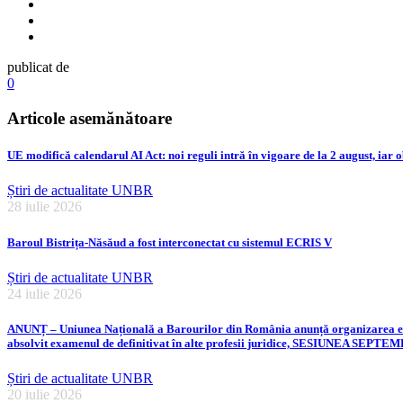
publicat de
0
Articole asemănătoare
UE modifică calendarul AI Act: noi reguli intră în vigoare de la 2 august, iar o
Știri de actualitate UNBR
28 iulie 2026
Baroul Bistrița-Năsăud a fost interconectat cu sistemul ECRIS V
Știri de actualitate UNBR
24 iulie 2026
ANUNȚ – Uniunea Națională a Barourilor din România anunță organizarea examen
absolvit examenul de definitivat în alte profesii juridice, SESIUNEA SEPT
Știri de actualitate UNBR
20 iulie 2026