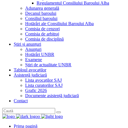
Regulamentul Consiliului Baroului Alba
Adunarea generală
Decanul baroului
Consiliul baroului
Hotărâri ale Consiliului Baroului Alba
Comisia de cenzori
Comisia de arbitraj
Comisia de disciplină
Știri și anunțuri
Anunțuri
Hotărâri UNBR
Examene
Știri de actualitate UNBR
Tabloul avocaților
Asistență judiciară
Lista avocaților SAJ
Lista curatorilor SAJ
Grafic 2026
Documente asistență judiciară
Contact
Prima pagină