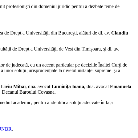
nit profesioniști din domeniul juridic pentru a dezbate teme de
a de Drept a Universității din București, alături de dl. av.
Claudiu
tății de Drept a Universității de Vest din Timișoara, și dl. av.
or de judecată, cu un accent particular pe deciziile Înaltei Curți de
a unor soluții jurisprudențiale la nivelul instanței supreme și a
t
Liviu Mihai
, dna. avocat
Luminița Ioana
, dna. avocat
Emanuela
, Decanul Baroului Covasna.
mediul academic, pentru a identifica soluții adecvate în fața
UNBR
.