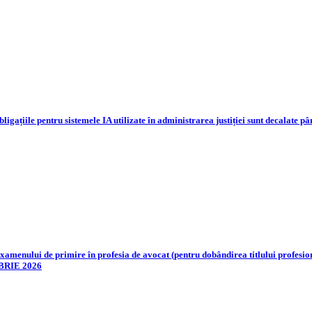
bligațiile pentru sistemele IA utilizate în administrarea justiției sunt decalate 
ului de primire în profesia de avocat (pentru dobândirea titlului profesional
EMBRIE 2026