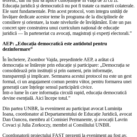
teoretic, dar nu știu să aplice cunoștințele în viața de zi cu zi.
Educația juridică și democratică nu pot fi tratate ca materii colaterale.
Ele sunt fundamentale. Prin acest protocol, vom integra unități de
învățare dedicate acestor teme în programa de la disciplinele de
consiliere și orientare, la toate nivelurile de învățământ. Este un pas
concret spre construirea unui curriculum național de educație
juridică — în parteneriat cu avocați, magistrați și experți electorali.”
AEP: „Educația democratică este antidotul pentru
dezinformare”
În încheiere, Zsombor Vajda, președintele AEP, a arătat că
democrația se întărește prin educație și participare: „Democrația se
consolidează prin instituții și prin oameni, prin informație,
transparență și implicare. Semnarea acestui protocol nu este un gest
formal, ci un angajament comun pentru viitor, pentru formarea unei
generații care înțelege sensul participării civice.
Într-o lume în care informația circulă rapid, educația democratică
devine esențială. Aici începe totul.”
Din partea UNBR, la eveniment au participat avocat Luminița
Ioana, coordonator al Departamentului de Educație Juridică, avocat
Dan Oancea, membru al Comisiei Permanente, și avocații Lavrin
Covaci și Julia Zorkoczy, membri ai Consiliului UNBR.
Coordonatorii proiectului FAST prezenți la eveniment au fost av.