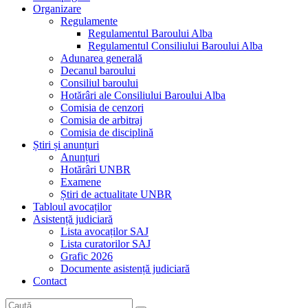
Organizare
Regulamente
Regulamentul Baroului Alba
Regulamentul Consiliului Baroului Alba
Adunarea generală
Decanul baroului
Consiliul baroului
Hotărâri ale Consiliului Baroului Alba
Comisia de cenzori
Comisia de arbitraj
Comisia de disciplină
Știri și anunțuri
Anunțuri
Hotărâri UNBR
Examene
Știri de actualitate UNBR
Tabloul avocaților
Asistență judiciară
Lista avocaților SAJ
Lista curatorilor SAJ
Grafic 2026
Documente asistență judiciară
Contact