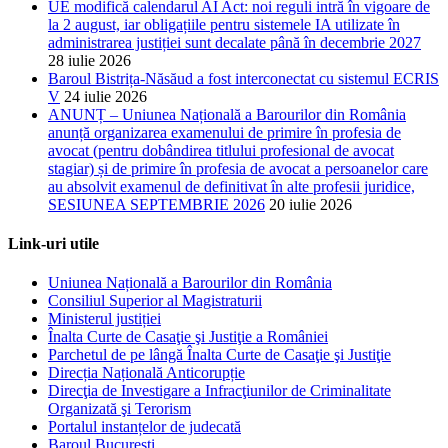
UE modifică calendarul AI Act: noi reguli intră în vigoare de
la 2 august, iar obligațiile pentru sistemele IA utilizate în
administrarea justiției sunt decalate până în decembrie 2027
28 iulie 2026
Baroul Bistrița-Năsăud a fost interconectat cu sistemul ECRIS
V
24 iulie 2026
ANUNȚ – Uniunea Națională a Barourilor din România
anunță organizarea examenului de primire în profesia de
avocat (pentru dobândirea titlului profesional de avocat
stagiar) și de primire în profesia de avocat a persoanelor care
au absolvit examenul de definitivat în alte profesii juridice,
SESIUNEA SEPTEMBRIE 2026
20 iulie 2026
Link-uri utile
Uniunea Națională a Barourilor din România
Consiliul Superior al Magistraturii
Ministerul justiției
Înalta Curte de Casaţie şi Justiţie a României
Parchetul de pe lângă Înalta Curte de Casaţie şi Justiţie
Direcția Națională Anticorupție
Direcţia de Investigare a Infracţiunilor de Criminalitate
Organizată şi Terorism
Portalul instanțelor de judecată
Baroul București