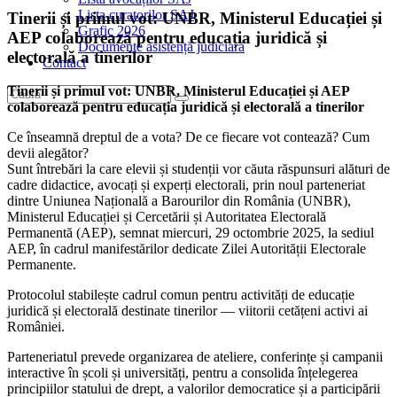
Lista curatorilor SAJ
Tinerii și primul vot: UNBR, Ministerul Educației și
Grafic 2026
AEP colaborează pentru educația juridică și
Documente asistență judiciară
electorală a tinerilor
Contact
Tinerii și primul vot: UNBR, Ministerul Educației și AEP
colaborează pentru educația juridică și electorală a tinerilor
Ce înseamnă dreptul de a vota? De ce fiecare vot contează? Cum
devii alegător?
Sunt întrebări la care elevii și studenții vor căuta răspunsuri alături de
cadre didactice, avocați și experți electorali, prin noul parteneriat
dintre Uniunea Națională a Barourilor din România (UNBR),
Ministerul Educației și Cercetării și Autoritatea Electorală
Permanentă (AEP), semnat miercuri, 29 octombrie 2025, la sediul
AEP, în cadrul manifestărilor dedicate Zilei Autorității Electorale
Permanente.
Protocolul stabilește cadrul comun pentru activități de educație
juridică și electorală destinate tinerilor — viitorii cetățeni activi ai
României.
Parteneriatul prevede organizarea de ateliere, conferințe și campanii
interactive în școli și universități, pentru a consolida înțelegerea
principiilor statului de drept, a valorilor democratice și a participării