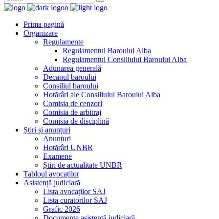
Prima pagină
Organizare
Regulamente
Regulamentul Baroului Alba
Regulamentul Consiliului Baroului Alba
Adunarea generală
Decanul baroului
Consiliul baroului
Hotărâri ale Consiliului Baroului Alba
Comisia de cenzori
Comisia de arbitraj
Comisia de disciplină
Știri și anunțuri
Anunțuri
Hotărâri UNBR
Examene
Știri de actualitate UNBR
Tabloul avocaților
Asistență judiciară
Lista avocaților SAJ
Lista curatorilor SAJ
Grafic 2026
Documente asistență judiciară