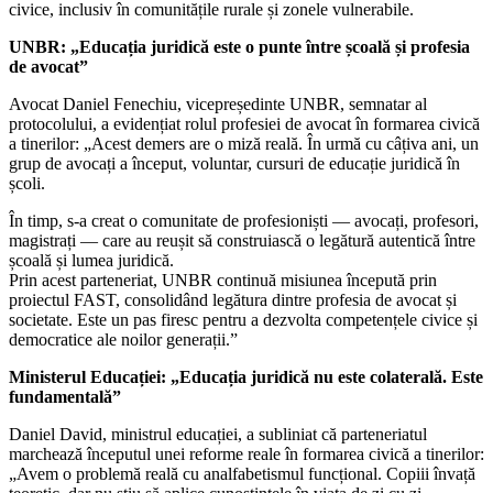
civice, inclusiv în comunitățile rurale și zonele vulnerabile.
UNBR: „Educația juridică este o punte între școală și profesia
de avocat”
Avocat Daniel Fenechiu, vicepreședinte UNBR, semnatar al
protocolului, a evidențiat rolul profesiei de avocat în formarea civică
a tinerilor: „Acest demers are o miză reală. În urmă cu câțiva ani, un
grup de avocați a început, voluntar, cursuri de educație juridică în
școli.
În timp, s-a creat o comunitate de profesioniști — avocați, profesori,
magistrați — care au reușit să construiască o legătură autentică între
școală și lumea juridică.
Prin acest parteneriat, UNBR continuă misiunea începută prin
proiectul FAST, consolidând legătura dintre profesia de avocat și
societate. Este un pas firesc pentru a dezvolta competențele civice și
democratice ale noilor generații.”
Ministerul Educației: „Educația juridică nu este colaterală. Este
fundamentală”
Daniel David, ministrul educației, a subliniat că parteneriatul
marchează începutul unei reforme reale în formarea civică a tinerilor:
„Avem o problemă reală cu analfabetismul funcțional. Copiii învață