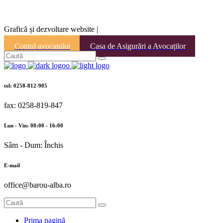
Graficã și dezvoltare website |
Contul avocatului
Casa de Asigurări a Avocaților
tel: 0258-812-905
fax: 0258-819-847
Lun - Vin: 08:00 - 16:00
Sâm - Dum: Închis
E-mail
office@barou-alba.ro
Prima pagină