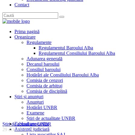
Contact
Prima pagină
Organizare
Regulamente
Regulamentul Baroului Alba
Regulamentul Consiliului Baroului Alba
Adunarea generală
Decanul baroului
Consiliul baroului
Hotărâri ale Consiliului Baroului Alba
Comisia de cenzori
Comisia de arbitraj
Comisia de disciplină
Știri și anunțuri
Anunțuri
Hotărâri UNBR
Examene
Știri de actualitate UNBR
Tabloul avocaților
Știri de actualitate UNBR
Asistență judiciară
29 octombrie 2025
Lista avocaților SAJ