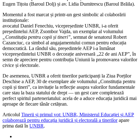
Eugen Tițoiu (Baroul Dolj) și av. Lidia Dumitrescu (Baroul Brăila).
Momentul a fost marcat și printr-un gest simbolic al colaborării
instituționale:
avocatul Daniel Fenechiu, vicepreședinte UNBR, i-a oferit
președintelui AEP, Zsombor Vajda, un exemplar al volumului
„Constituția pentru copii și tineri”
, semnat de senatorul Robert
Cazanciuc, ca simbol al angajamentului comun pentru educația
democratică. La rândul său, președintele AEP i-a înmânat
vicepreședintelui UNBR o decorație aniversară „22 de ani AEP”, în
semn de apreciere pentru contribuția Uniunii la promovarea valorilor
civice și electorale.
De asemenea, UNBR a oferit tinerilor participanți la Ziua Porților
Deschise a AEP, 30 de exemplare ale volumului „Constituția pentru
copii și tineri”, ca invitație la reflecție asupra valorilor fundamentale
care stau la baza statului de drept — un gest care completează
perfect spiritul parteneriatului: acela de a aduce educația juridică mai
aproape de fiecare tânăr cetățean.
Articolul
Tinerii și primul vot: UNBR, Ministerul Educației și AEP
colaborează pentru educația juridică și electorală a tinerilor
apare
prima dată în
UNBR
.