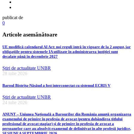
publicat de
0
Articole asemănătoare
UE modifică calendarul AI Act: noi reguli intră în vigoare de la 2 august, iar
obligațiile pentru sistemele IA utilizate în administrarea justiției sunt
decalate până în decembrie 2027
Știri de actualitate UNBR
28 iulie 2026
Baroul Bistrița-Năsăud a fost interconectat cu sistemul ECRIS V
Știri de actualitate UNBR
24 iulie 2026
ANUNȚ – Uniunea Națională a Barourilor din România anunță organizarea
examenului de primire în profesia de avocat (pentru dobândirea titlului
profesional de avocat stagiar) și de primire în profesia de avocat a
persoanelor care au absolvit examenul de definitivat în alte profesii juridice,
SESIUNEA SEPTEMBRIE 2026