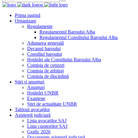
Prima pagină
Organizare
Regulamente
Regulamentul Baroului Alba
Regulamentul Consiliului Baroului Alba
Adunarea generală
Decanul baroului
Consiliul baroului
Hotărâri ale Consiliului Baroului Alba
Comisia de cenzori
Comisia de arbitraj
Comisia de disciplină
Știri și anunțuri
Anunțuri
Hotărâri UNBR
Examene
Știri de actualitate UNBR
Tabloul avocaților
Asistență judiciară
Lista avocaților SAJ
Lista curatorilor SAJ
Grafic 2026
Documente asistență judiciară