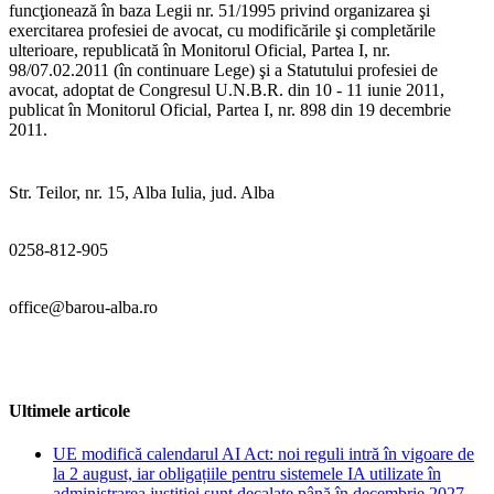
funcţionează în baza Legii nr. 51/1995 privind organizarea şi
exercitarea profesiei de avocat, cu modificările şi completările
ulterioare, republicată în Monitorul Oficial, Partea I, nr.
98/07.02.2011 (în continuare Lege) şi a Statutului profesiei de
avocat, adoptat de Congresul U.N.B.R. din 10 - 11 iunie 2011,
publicat în Monitorul Oficial, Partea I, nr. 898 din 19 decembrie
2011.
Str. Teilor, nr. 15, Alba Iulia, jud. Alba
0258-812-905
office@barou-alba.ro
Ultimele articole
UE modifică calendarul AI Act: noi reguli intră în vigoare de
la 2 august, iar obligațiile pentru sistemele IA utilizate în
administrarea justiției sunt decalate până în decembrie 2027