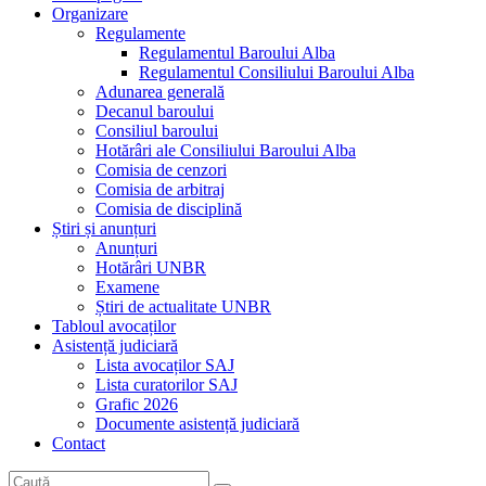
Organizare
Regulamente
Regulamentul Baroului Alba
Regulamentul Consiliului Baroului Alba
Adunarea generală
Decanul baroului
Consiliul baroului
Hotărâri ale Consiliului Baroului Alba
Comisia de cenzori
Comisia de arbitraj
Comisia de disciplină
Știri și anunțuri
Anunțuri
Hotărâri UNBR
Examene
Știri de actualitate UNBR
Tabloul avocaților
Asistență judiciară
Lista avocaților SAJ
Lista curatorilor SAJ
Grafic 2026
Documente asistență judiciară
Contact