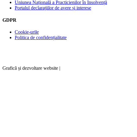
Uniunea Națională a Practicienilor în Insolvență
Portalul declarațiilor de avere și interese
GDPR
Cookie-urile
Politica de confidențialitate
Graficã și dezvoltare website |