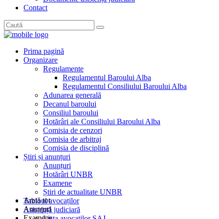
Contact
Prima pagină
Organizare
Regulamente
Regulamentul Baroului Alba
Regulamentul Consiliului Baroului Alba
Adunarea generală
Decanul baroului
Consiliul baroului
Hotărâri ale Consiliului Baroului Alba
Comisia de cenzori
Comisia de arbitraj
Comisia de disciplină
Știri și anunțuri
Anunțuri
Hotărâri UNBR
Examene
Știri de actualitate UNBR
Arată tot
Tabloul avocaților
Anunțuri
Asistență judiciară
Examene
Lista avocaților SAJ