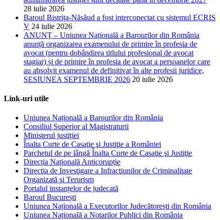
28 iulie 2026
Baroul Bistrița-Năsăud a fost interconectat cu sistemul ECRIS
V
24 iulie 2026
ANUNȚ – Uniunea Națională a Barourilor din România
anunță organizarea examenului de primire în profesia de
avocat (pentru dobândirea titlului profesional de avocat
stagiar) și de primire în profesia de avocat a persoanelor care
au absolvit examenul de definitivat în alte profesii juridice,
SESIUNEA SEPTEMBRIE 2026
20 iulie 2026
Link-uri utile
Uniunea Națională a Barourilor din România
Consiliul Superior al Magistraturii
Ministerul justiției
Înalta Curte de Casaţie şi Justiţie a României
Parchetul de pe lângă Înalta Curte de Casaţie şi Justiţie
Direcția Națională Anticorupție
Direcţia de Investigare a Infracţiunilor de Criminalitate
Organizată şi Terorism
Portalul instanțelor de judecată
Baroul București
Uniunea Națională a Executorilor Judecătorești din România
Uniunea Națională a Notarilor Publici din România