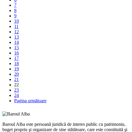
7
8
9
10
11
12
13
14
15
16
17
18
19
20
21
22
23
24
Pagina următoare
Baroul Alba este persoană juridică de interes public cu patrimoniu,
buget propriu şi organizare de sine stătătoare, care este constituită şi