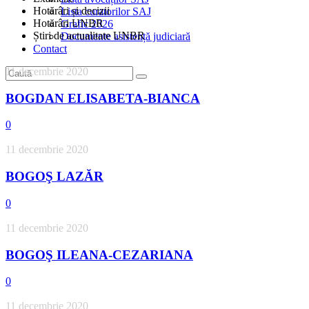
Hotărâri și decizii
Lista curatorilor SAJ
Hotărâri UNBR
Grafic 2026
Știri de actualitate UNBR
Documente asistență judiciară
Contact
11 decembrie 2020
BOGDAN ELISABETA-BIANCA
0
11 decembrie 2020
BOGOŞ LAZĂR
0
11 decembrie 2020
BOGOŞ ILEANA-CEZARIANA
0
11 decembrie 2020