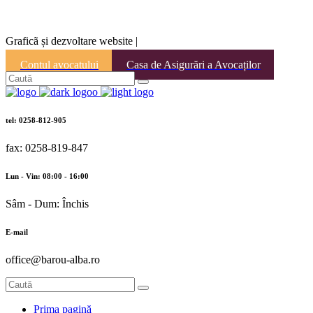
Graficã și dezvoltare website |
Contul avocatului
Casa de Asigurări a Avocaților
tel: 0258-812-905
fax: 0258-819-847
Lun - Vin: 08:00 - 16:00
Sâm - Dum: Închis
E-mail
office@barou-alba.ro
Prima pagină