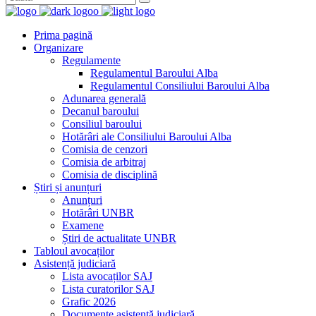
Prima pagină
Organizare
Regulamente
Regulamentul Baroului Alba
Regulamentul Consiliului Baroului Alba
Adunarea generală
Decanul baroului
Consiliul baroului
Hotărâri ale Consiliului Baroului Alba
Comisia de cenzori
Comisia de arbitraj
Comisia de disciplină
Știri și anunțuri
Anunțuri
Hotărâri UNBR
Examene
Știri de actualitate UNBR
Tabloul avocaților
Asistență judiciară
Lista avocaților SAJ
Lista curatorilor SAJ
Grafic 2026
Documente asistență judiciară