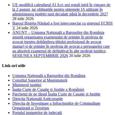
UE modifică calendarul AI Act: noi reguli intră în vigoare de
la 2 august, iar obligațiile pentru sistemele IA utilizate în
administrarea justiției sunt decalate până în decembrie 2027
28 iulie 2026
Baroul Bistrița-Năsăud a fost interconectat cu sistemul ECRIS
V
24 iulie 2026
ANUNȚ – Uniunea Națională a Barourilor din România
anunță organizarea examenului de primire în profesia de
avocat (pentru dobândirea titlului profesional de avocat
stagiar) și de primire în profesia de avocat a persoanelor care
au absolvit examenul de definitivat în alte profesii juridice,
SESIUNEA SEPTEMBRIE 2026
20 iulie 2026
Link-uri utile
Uniunea Națională a Barourilor din România
Consiliul Superior al Magistraturii
Ministerul justiției
Înalta Curte de Casaţie şi Justiţie a României
Parchetul de pe lângă Înalta Curte de Casaţie şi Justiţie
Direcția Națională Anticorupție
Direcţia de Investigare a Infracţiunilor de Criminalitate
Organizată şi Terorism
Portalul instanțelor de judecată