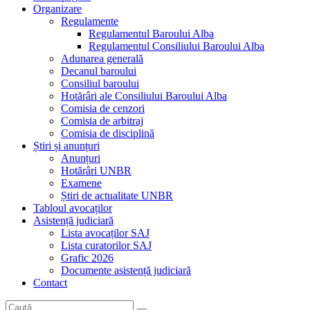
Organizare
Regulamente
Regulamentul Baroului Alba
Regulamentul Consiliului Baroului Alba
Adunarea generală
Decanul baroului
Consiliul baroului
Hotărâri ale Consiliului Baroului Alba
Comisia de cenzori
Comisia de arbitraj
Comisia de disciplină
Știri și anunțuri
Anunțuri
Hotărâri UNBR
Examene
Știri de actualitate UNBR
Tabloul avocaților
Asistență judiciară
Lista avocaților SAJ
Lista curatorilor SAJ
Grafic 2026
Documente asistență judiciară
Contact