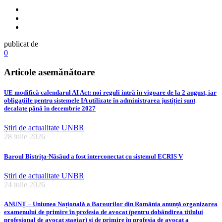
publicat de
0
Articole asemănătoare
UE modifică calendarul AI Act: noi reguli intră în vigoare de la 2 august, iar
obligațiile pentru sistemele IA utilizate în administrarea justiției sunt
decalate până în decembrie 2027
Știri de actualitate UNBR
28 iulie 2026
Baroul Bistrița-Năsăud a fost interconectat cu sistemul ECRIS V
Știri de actualitate UNBR
24 iulie 2026
ANUNȚ – Uniunea Națională a Barourilor din România anunță organizarea
examenului de primire în profesia de avocat (pentru dobândirea titlului
profesional de avocat stagiar) și de primire în profesia de avocat a