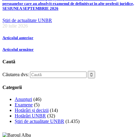
persoanelor care au absolvit examenul de definitivat în alte profesii juridice,
SESIUNEA SEPTEMBRIE 2026
Știri de actualitate UNBR
20 iulie 2026
Articolul anterior
Articolul următor
Caută
Căutarea dvs:
Categorii
Anunțuri
(46)
Examene
(5)
Hotărâri și decizii
(14)
Hotărâri UNBR
(32)
Știri de actualitate UNBR
(1.435)