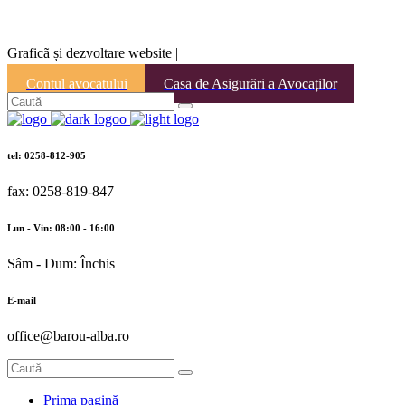
Graficã și dezvoltare website |
Contul avocatului
Casa de Asigurări a Avocaților
tel: 0258-812-905
fax: 0258-819-847
Lun - Vin: 08:00 - 16:00
Sâm - Dum: Închis
E-mail
office@barou-alba.ro
Prima pagină