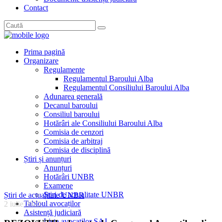
Contact
Prima pagină
Organizare
Regulamente
Regulamentul Baroului Alba
Regulamentul Consiliului Baroului Alba
Adunarea generală
Decanul baroului
Consiliul baroului
Hotărâri ale Consiliului Baroului Alba
Comisia de cenzori
Comisia de arbitraj
Comisia de disciplină
Știri și anunțuri
Anunțuri
Hotărâri UNBR
Examene
Știri de actualitate UNBR
Știri de actualitate UNBR
Tabloul avocaților
2 iulie 2022
Asistență judiciară
Lista avocaților SAJ