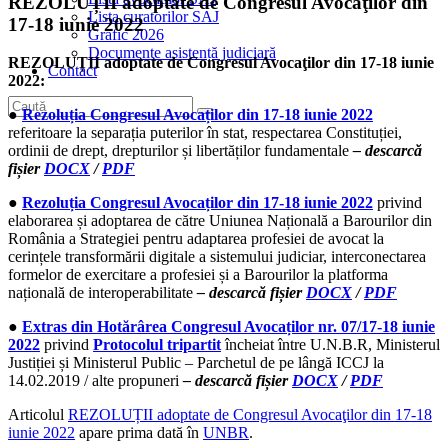
REZOLUȚII adoptate de Congresul Avocaţilor din
Lista curatorilor SAJ
17-18 iunie 2022
Grafic 2026
Documente asistență judiciară
REZOLUȚII adoptate de Congresul Avocaţilor din 17-18 iunie
Contact
2022:
●
Rezoluția Congresul Avocaților din 17-18 iunie 2022
referitoare la separația puterilor în stat, respectarea Constituției,
ordinii de drept, drepturilor și libertăților fundamentale
– descarcă
fișier
DOCX
/
PDF
●
Rezoluția Congresul Avocaților din 17-18 iunie 2022
privind
elaborarea și adoptarea de către Uniunea Națională a Barourilor din
România a Strategiei pentru adaptarea profesiei de avocat la
cerințele transformării digitale a sistemului judiciar, interconectarea
formelor de exercitare a profesiei și a Barourilor la platforma
națională de interoperabilitate
– descarcă fișier
DOCX
/
PDF
●
Extras din Hotărârea Congresul Avocaților nr. 07/17-18 iunie
2022
privind
Protocolul tripartit
încheiat între U.N.B.R, Ministerul
Justiției și Ministerul Public – Parchetul de pe lângă ICCJ la
14.02.2019 / alte propuneri
– descarcă fișier
DOCX
/
PDF
Articolul
REZOLUȚII adoptate de Congresul Avocaţilor din 17-18
iunie 2022
apare prima dată în
UNBR
.