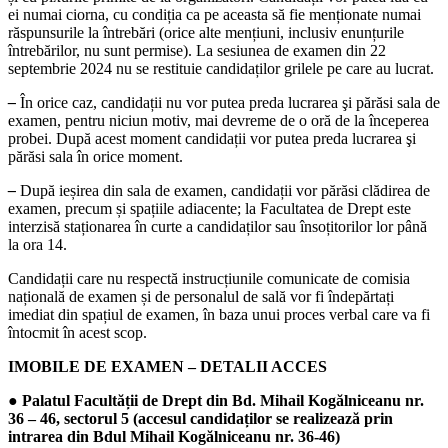
ei numai ciorna, cu condiția ca pe aceasta să fie menționate numai
răspunsurile la întrebări (orice alte mențiuni, inclusiv enunțurile
întrebărilor, nu sunt permise). La sesiunea de examen din 22
septembrie 2024 nu se restituie candidaților grilele pe care au lucrat.
–
În orice caz, candidații nu vor putea preda lucrarea şi părăsi sala de
examen, pentru niciun motiv, mai devreme de o oră de la începerea
probei. După acest moment candidații vor putea preda lucrarea şi
părăsi sala în orice moment.
–
După ieșirea din sala de examen, candidații vor părăsi clădirea de
examen, precum și spațiile adiacente; la Facultatea de Drept este
interzisă staționarea în curte a candidaților sau însoțitorilor lor până
la ora 14.
Candidații care nu respectă instrucțiunile comunicate de comisia
națională de examen și de personalul de sală vor fi îndepărtați
imediat din spațiul de examen, în baza unui proces verbal care va fi
întocmit în acest scop.
IMOBILE DE EXAMEN – DETALII ACCES
●
Palatul Facultății de Drept din Bd. Mihail Kogălniceanu nr.
36 – 46, sectorul 5 (accesul candidaților se realizează prin
intrarea din Bdul Mihail Kogălniceanu nr. 36-46)