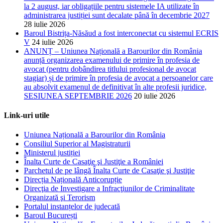
la 2 august, iar obligațiile pentru sistemele IA utilizate în
administrarea justiției sunt decalate până în decembrie 2027
28 iulie 2026
Baroul Bistrița-Năsăud a fost interconectat cu sistemul ECRIS
V
24 iulie 2026
ANUNȚ – Uniunea Națională a Barourilor din România
anunță organizarea examenului de primire în profesia de
avocat (pentru dobândirea titlului profesional de avocat
stagiar) și de primire în profesia de avocat a persoanelor care
au absolvit examenul de definitivat în alte profesii juridice,
SESIUNEA SEPTEMBRIE 2026
20 iulie 2026
Link-uri utile
Uniunea Națională a Barourilor din România
Consiliul Superior al Magistraturii
Ministerul justiției
Înalta Curte de Casaţie şi Justiţie a României
Parchetul de pe lângă Înalta Curte de Casaţie şi Justiţie
Direcția Națională Anticorupție
Direcţia de Investigare a Infracţiunilor de Criminalitate
Organizată şi Terorism
Portalul instanțelor de judecată
Baroul București