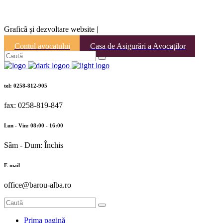
Graficã și dezvoltare website |
Contul avocatului
Casa de Asigurări a Avocaților
tel: 0258-812-905
fax: 0258-819-847
Lun - Vin: 08:00 - 16:00
Sâm - Dum: Închis
E-mail
office@barou-alba.ro
Prima pagină