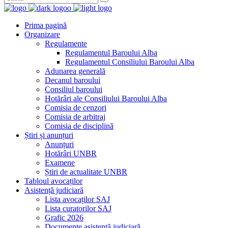
Prima pagină
Organizare
Regulamente
Regulamentul Baroului Alba
Regulamentul Consiliului Baroului Alba
Adunarea generală
Decanul baroului
Consiliul baroului
Hotărâri ale Consiliului Baroului Alba
Comisia de cenzori
Comisia de arbitraj
Comisia de disciplină
Știri și anunțuri
Anunțuri
Hotărâri UNBR
Examene
Știri de actualitate UNBR
Tabloul avocaților
Asistență judiciară
Lista avocaților SAJ
Lista curatorilor SAJ
Grafic 2026
Documente asistență judiciară