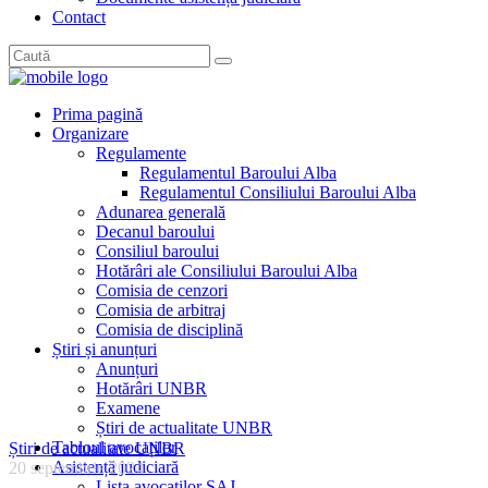
Contact
Prima pagină
Organizare
Regulamente
Regulamentul Baroului Alba
Regulamentul Consiliului Baroului Alba
Adunarea generală
Decanul baroului
Consiliul baroului
Hotărâri ale Consiliului Baroului Alba
Comisia de cenzori
Comisia de arbitraj
Comisia de disciplină
Știri și anunțuri
Anunțuri
Hotărâri UNBR
Examene
Știri de actualitate UNBR
Tabloul avocaților
Știri de actualitate UNBR
Asistență judiciară
20 septembrie 2024
Lista avocaților SAJ