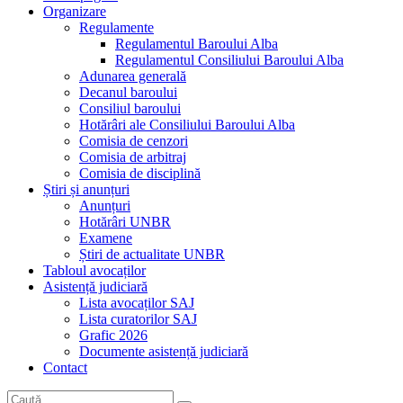
Organizare
Regulamente
Regulamentul Baroului Alba
Regulamentul Consiliului Baroului Alba
Adunarea generală
Decanul baroului
Consiliul baroului
Hotărâri ale Consiliului Baroului Alba
Comisia de cenzori
Comisia de arbitraj
Comisia de disciplină
Știri și anunțuri
Anunțuri
Hotărâri UNBR
Examene
Știri de actualitate UNBR
Tabloul avocaților
Asistență judiciară
Lista avocaților SAJ
Lista curatorilor SAJ
Grafic 2026
Documente asistență judiciară
Contact