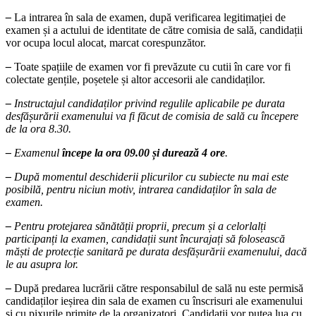
–
La intrarea în sala de examen, după verificarea legitimației de
examen și a actului de identitate de către comisia de sală, candidații
vor ocupa locul alocat, marcat corespunzător.
–
Toate spațiile de examen vor fi prevăzute cu cutii în care vor fi
colectate gențile, poșetele și altor accesorii ale candidaților.
–
Instructajul candidaților privind regulile aplicabile pe durata
desfășurării examenului va fi făcut de comisia de sală cu începere
de la ora 8.30.
–
Examenul
începe la ora 09.00 și durează 4 ore
.
–
După momentul deschiderii plicurilor cu subiecte nu mai este
posibilă, pentru niciun motiv, intrarea candidaților în sala de
examen.
–
Pentru protejarea sănătății proprii, precum și a celorlalți
participanți la examen, candidații sunt încurajați să folosească
măști de protecție sanitară pe durata desfășurării examenului, dacă
le au asupra lor.
–
După predarea lucrării către responsabilul de sală nu este permisă
candidaților ieșirea din sala de examen cu înscrisuri ale examenului
și cu pixurile primite de la organizatori. Candidații vor putea lua cu