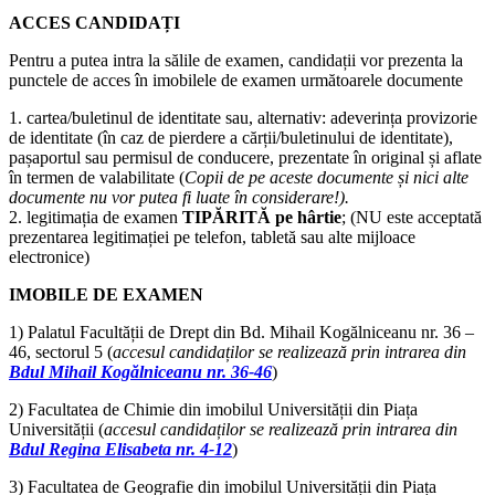
ACCES CANDIDAȚI
Pentru a putea intra la sălile de examen, candidații vor prezenta la
punctele de acces în imobilele de examen următoarele documente
1. cartea/buletinul de identitate sau, alternativ:
adeverința provizorie
de identitate (în caz de pierdere a cărții/buletinului de identitate)
,
pașaportul sau permisul de conducere, prezentate în original și aflate
în termen de valabilitate (
Copii de pe aceste documente și nici alte
documente nu vor putea fi luate în considerare!).
2. legitimația de examen
TIPĂRITĂ
pe hârtie
; (NU este acceptată
prezentarea legitimației pe telefon, tabletă sau alte mijloace
electronice)
IMOBILE DE EXAMEN
1) Palatul Facultății de Drept din Bd. Mihail Kogălniceanu nr. 36 –
46, sectorul 5 (
accesul candidaților se realizează prin intrarea din
Bdul Mihail Kogălniceanu nr. 36-46
)
2) Facultatea de Chimie din imobilul Universității din Piața
Universității (
accesul candidaților se realizează prin intrarea din
Bdul Regina Elisabeta nr. 4-12
)
3) Facultatea de Geografie din imobilul Universității din Piața