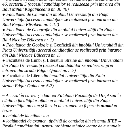
46, sectorul 5 (accesul candidaților se realizează prin intrarea din
Bdul Mihail Kogălniceanu nr. 36-46)
● Facultatea de Chimie din imobilul Universității din Piața
Universității (accesul candidaților se realizează prin intrarea din
Bdul Regina Elisabeta nr. 4-12)
● Facultatea de Geografie din imobilul Universității din Piața
Universității (accesul candidaților se realizează prin intrarea din
Bdul Nicolae Bălcescu nr. 1)
● Facultatea de Geologie ș
i Geofizică
din imobilul Universității din
Piața Universității
(accesul candidaților se realizează prin intrarea
din Bdul Nicolae Bălcescu nr. 1)
● Facultatea de Limbi și Literaturi Străine
din imobilul Universității
din Piața Universității (accesul candidaților se realizează prin
intrarea din strada Edgar Quinet nr. 5-7)
● Facultatea de Litere
din imobilul Universității din Piața
Universității (accesul candidaților se realizează prin intrarea din
strada Edgar Quinet nr. 5-7)
–
Accesul în curtea și clădirea Palatului Facultății de Drept sau în
clădirea facultăților aflate în imobilul Universității din Piața
Universității, precum și în sala de examen va fi permis
numai
în
baza:
● actului de identitate și a
● legitimației de examen, tipărită de candidat din sistemul IFEP –
Profilul candidatului; pentru probleme tehnice legate de eventuale