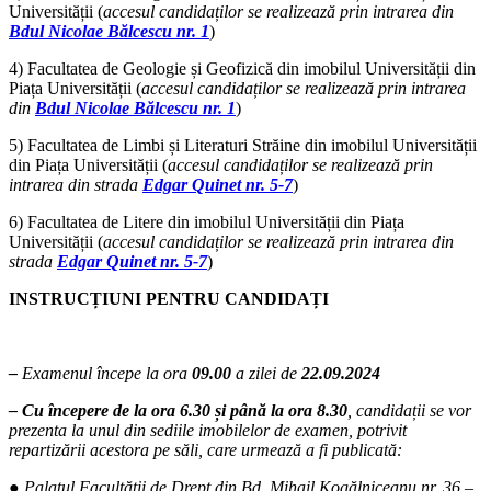
Universității (
accesul candidaților se realizează prin intrarea din
Bdul Nicolae Bălcescu nr. 1
)
4) Facultatea de Geologie și Geofizică din imobilul Universității din
Piața Universității (
accesul candidaților se realizează prin intrarea
din
Bdul Nicolae Bălcescu nr. 1
)
5) Facultatea de Limbi și Literaturi Străine din imobilul Universității
din Piața Universității (
accesul candidaților se realizează prin
intrarea din strada
Edgar Quinet nr. 5-7
)
6) Facultatea de Litere din imobilul Universității din Piața
Universității (
accesul candidaților se realizează prin intrarea din
strada
Edgar Quinet nr. 5-7
)
INSTRUCȚIUNI PENTRU CANDIDAȚI
–
Examenul începe la ora
09.00
a zilei de
22.09.2024
– Cu începere de la ora 6.30 și până la ora 8.30
,
candidații
se vor
prezenta la unul din sediile imobilelor de examen, potrivit
repartizării acestora pe săli, care urmează a fi publicată:
● Palatul Facultății de Drept din Bd. Mihail Kogălniceanu nr. 36 –