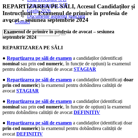
Lista curatorilor SAJ
REPARTIZAREA PE SĂLI, Accesul Candidaților și
Grafic 2026
Instrucțiuni – Examenul de primire în profesia de
Documente asistență judiciară
avocat – sesiunea septembrie 2024
Contact
Examenul de primire în profesia de avocat – sesiunea
septembrie 2024
REPARTIZAREA PE SĂLI
●
Repartizarea pe săli de examen
a candidaților (identificați
nominal
sau prin
cod numeric
, în funcție de opțiuni) la examenul
pentru dobândirea calității de avocat
STAGIAR
●
Repartizarea pe săli de examen
a candidaților (identificați
doar
prin cod numeric
) la examenul pentru dobândirea calității de
avocat
STAGIAR
●
Repartizarea pe săli de examen
a candidaților (identificați
nominal
sau prin
cod numeric
, în funcție de opțiuni) la examenul
pentru dobândirea calității de avocat
DEFINITIV
●
Repartizarea pe săli de examen
a candidaților (identificați doar
prin cod numeric
) la examenul pentru dobândirea calității de
avocat
DEFINITIV