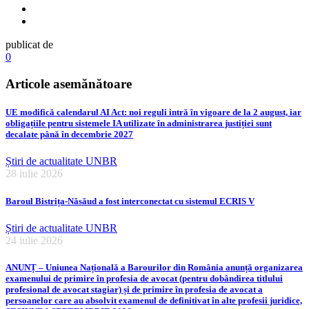
publicat de
0
Articole asemănătoare
UE modifică calendarul AI Act: noi reguli intră în vigoare de la 2 august, iar
obligațiile pentru sistemele IA utilizate în administrarea justiției sunt
decalate până în decembrie 2027
Știri de actualitate UNBR
28 iulie 2026
Baroul Bistrița-Năsăud a fost interconectat cu sistemul ECRIS V
Știri de actualitate UNBR
24 iulie 2026
ANUNȚ – Uniunea Națională a Barourilor din România anunță organizarea
examenului de primire în profesia de avocat (pentru dobândirea titlului
profesional de avocat stagiar) și de primire în profesia de avocat a
persoanelor care au absolvit examenul de definitivat în alte profesii juridice,