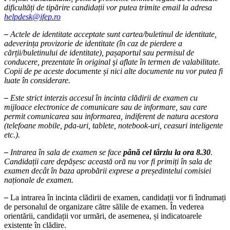
dificultăți de tipărire candidații vor putea trimite email la adresa
helpdesk@ifep.ro
–
Actele de identitate acceptate sunt
cartea/buletinul de identitate,
adeverința provizorie de identitate (în caz de pierdere a
cărții/buletinului de identitate), pașaportul sau permisul de
conducere, prezentate în original şi aflate în termen de valabilitate.
Copii de pe aceste documente și nici alte documente nu vor putea fi
luate în considerare.
–
Este strict interzis accesul în incinta clădirii de examen cu
mijloace electronice de comunicare sau de informare, sau care
permit comunicarea sau informarea, indiferent de natura acestora
(telefoane mobile, pda-uri, tablete, notebook-uri, ceasuri inteligente
etc.).
–
Intrarea în sala de examen se face
până cel târziu la ora 8.30
.
Candidații care depășesc această oră nu vor fi primiți în sala de
examen decât în baza aprobării exprese a președintelui comisiei
naționale de examen.
–
La intrarea în incinta clădirii de examen, candidații vor fi îndrumați
de personalul de organizare către sălile de examen. În vederea
orientării, candidații vor urmări, de asemenea, și indicatoarele
existente în clădire.