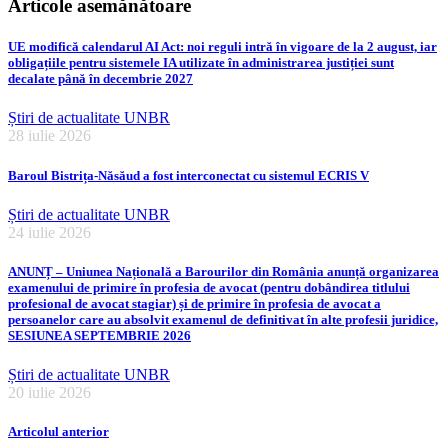
Articole asemănătoare
UE modifică calendarul AI Act: noi reguli intră în vigoare de la 2 august, iar
obligațiile pentru sistemele IA utilizate în administrarea justiției sunt
decalate până în decembrie 2027
Știri de actualitate UNBR
28 iulie 2026
Baroul Bistrița-Năsăud a fost interconectat cu sistemul ECRIS V
Știri de actualitate UNBR
24 iulie 2026
ANUNȚ – Uniunea Națională a Barourilor din România anunță organizarea
examenului de primire în profesia de avocat (pentru dobândirea titlului
profesional de avocat stagiar) și de primire în profesia de avocat a
persoanelor care au absolvit examenul de definitivat în alte profesii juridice,
SESIUNEA SEPTEMBRIE 2026
Știri de actualitate UNBR
20 iulie 2026
Articolul anterior