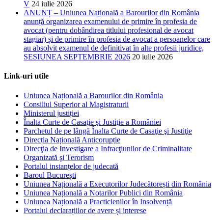
V
24 iulie 2026
ANUNȚ – Uniunea Națională a Barourilor din România
anunță organizarea examenului de primire în profesia de
avocat (pentru dobândirea titlului profesional de avocat
stagiar) și de primire în profesia de avocat a persoanelor care
au absolvit examenul de definitivat în alte profesii juridice,
SESIUNEA SEPTEMBRIE 2026
20 iulie 2026
Link-uri utile
Uniunea Națională a Barourilor din România
Consiliul Superior al Magistraturii
Ministerul justiției
Înalta Curte de Casaţie şi Justiţie a României
Parchetul de pe lângă Înalta Curte de Casaţie şi Justiţie
Direcția Națională Anticorupție
Direcţia de Investigare a Infracţiunilor de Criminalitate
Organizată şi Terorism
Portalul instanțelor de judecată
Baroul București
Uniunea Națională a Executorilor Judecătorești din România
Uniunea Națională a Notarilor Publici din România
Uniunea Națională a Practicienilor în Insolvență
Portalul declarațiilor de avere și interese