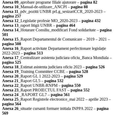
Anexa 09
_aprobare programe filiale ajutorare –
pagina 82
Anexa 10
_Manual-de-utilizare_ANCPI –
pagina 88
Anexa 11
_pdv_pozitii UNBR prLg_sesizariCCR_2020-2023 –
pagina 257
Anexa 12
_Legislatie profesie MO_2020-2023 –
pagina 432
Anexa 13
_raport litigii UNBR –
pagina 464
Anexa 14
_Hotarare Consiliu_modificari Fond solidaritate –
pagina
501
Anexa 15
_Raport Departamentul de Comunicare – 2019 – 2021 –
pagina 508
Anexa 16
_Raport activitate Departament perfectionare legislație
2022-2023 –
pagina 513
Anexa 17
_Centralizare asistenta judiciara oficiu_Banca Mondiala –
pagina 525
Anexa 18
_Estimat asistenta judiciara oficiu 2023 –
pagina 526
Anexa 19
_Training Committee CCBE –
pagina 528
Anexa 20
_Raport GL 1 2022-2023 –
pagina 529
Anexa 21
_Raport GL5 –
pagina 532
Anexa 22
_Raport UNBR-RNPM –
pagina 550
Anexa 23
_Raport PROIECTUL FAST –
pagina 552
Anexa 24
_RAPORT GL7 –
pagina 561
Anexa 25
_Raport Registrele electronice_mai 2022 – aprilie 2023 –
pagina 564
Anexa 26
_situatie cursanti formare initiala INPPA 2022 –
pagina
569