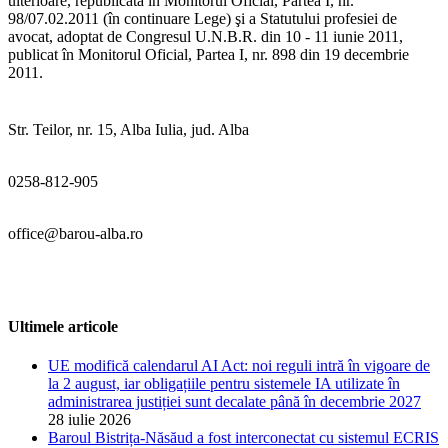
ulterioare, republicată în Monitorul Oficial, Partea I, nr.
98/07.02.2011 (în continuare Lege) şi a Statutului profesiei de
avocat, adoptat de Congresul U.N.B.R. din 10 - 11 iunie 2011,
publicat în Monitorul Oficial, Partea I, nr. 898 din 19 decembrie
2011.
Str. Teilor, nr. 15, Alba Iulia, jud. Alba
0258-812-905
office@barou-alba.ro
Ultimele articole
UE modifică calendarul AI Act: noi reguli intră în vigoare de
la 2 august, iar obligațiile pentru sistemele IA utilizate în
administrarea justiției sunt decalate până în decembrie 2027
28 iulie 2026
Baroul Bistrița-Năsăud a fost interconectat cu sistemul ECRIS