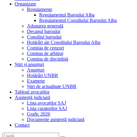
Organizare
Regulamente
Regulamentul Baroului Alba
Regulamentul Consiliului Baroului Alba
Adunarea generală
Decanul baroului
Consiliul baroului
Hotărâri ale Consiliului Baroului Alba
Comisia de cenzori
Comisia de arbitraj
Comisia de disciplină
Știri și anunțuri
Anunțuri
Hotărâri UNBR
Examene
Știri de actualitate UNBR
Tabloul avocaților
Asistență judiciară
Lista avocaților SAJ
Lista curatorilor SAJ
Grafic 2026
Documente asistență judiciară
Contact