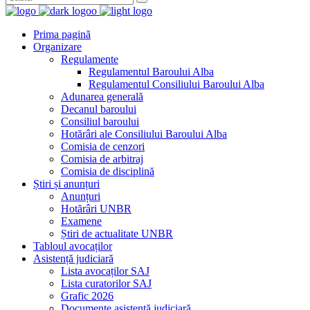
Prima pagină
Organizare
Regulamente
Regulamentul Baroului Alba
Regulamentul Consiliului Baroului Alba
Adunarea generală
Decanul baroului
Consiliul baroului
Hotărâri ale Consiliului Baroului Alba
Comisia de cenzori
Comisia de arbitraj
Comisia de disciplină
Știri și anunțuri
Anunțuri
Hotărâri UNBR
Examene
Știri de actualitate UNBR
Tabloul avocaților
Asistență judiciară
Lista avocaților SAJ
Lista curatorilor SAJ
Grafic 2026
Documente asistență judiciară