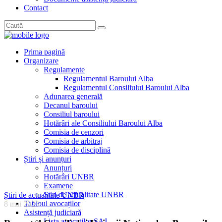
Contact
Prima pagină
Organizare
Regulamente
Regulamentul Baroului Alba
Regulamentul Consiliului Baroului Alba
Adunarea generală
Decanul baroului
Consiliul baroului
Hotărâri ale Consiliului Baroului Alba
Comisia de cenzori
Comisia de arbitraj
Comisia de disciplină
Știri și anunțuri
Anunțuri
Hotărâri UNBR
Examene
Știri de actualitate UNBR
Știri de actualitate UNBR
Tabloul avocaților
8 mai 2023
Asistență judiciară
Lista avocaților SAJ