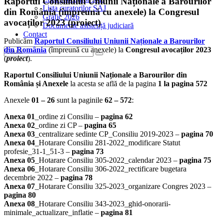
Raportul Consiliului Uniunii Naționale a Barourilor
Lista curatorilor SAJ
din România (împreună cu anexele) la Congresul
Grafic 2026
avocaților 2023 (proiect)
Documente asistență judiciară
Contact
Publicăm
Raportul Consiliului Uniunii Naționale a Barourilor
din România
(împreună cu anexele) la
Congresul avocaților 2023
(
proiect
).
Raportul Consiliului Uniunii Naționale a Barourilor din
România și Anexele
la acesta se află de la pagina
1 la pagina 572
Anexele
01 – 26
sunt la paginile
62 – 572
:
Anexa 01
_ordine zi Consiliu –
pagina 62
Anexa 02
_ordine zi CP –
pagina 65
Anexa 03
_centralizare sedinte CP_Consiliu 2019-2023 –
pagina 70
Anexa 04
_Hotarare Consiliu 281-2022_modificare Statut
profesie_31-1_51-3 –
pagina 73
Anexa 05
_Hotarare Consiliu 305-2022_calendar 2023 –
pagina 75
Anexa 06
_Hotarare Consiliu 306-2022_rectificare bugetara
decembrie 2022 –
pagina 78
Anexa 07
_Hotarare Consiliu 325-2023_organizare Congres 2023 –
pagina 80
Anexa 08
_Hotarare Consiliu 343-2023_ghid-onorarii-
minimale_actualizare_inflatie –
pagina 81