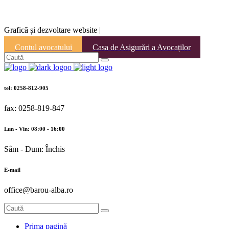
Graficã și dezvoltare website |
Contul avocatului
Casa de Asigurări a Avocaților
tel: 0258-812-905
fax: 0258-819-847
Lun - Vin: 08:00 - 16:00
Sâm - Dum: Închis
E-mail
office@barou-alba.ro
Prima pagină