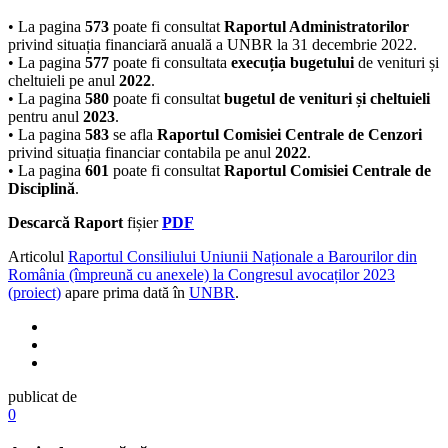
• La pagina
573
poate fi consultat
Raportul Administratorilor
privind situația financiară anuală a UNBR la 31 decembrie 2022.
• La pagina
577
poate fi consultata
execuția bugetului
de venituri și
cheltuieli pe anul
2022
.
• La pagina
580
poate fi consultat
bugetul de venituri și cheltuieli
pentru anul
2023
.
• La pagina
583
se afla
Raportul Comisiei Centrale de Cenzori
privind situația financiar contabila pe anul
2022
.
• La pagina
601
poate fi consultat
Raportul Comisiei Centrale de
Disciplină
.
Descarcă Raport
fișier
PDF
Articolul
Raportul Consiliului Uniunii Naționale a Barourilor din
România (împreună cu anexele) la Congresul avocaților 2023
(proiect)
apare prima dată în
UNBR
.
publicat de
0