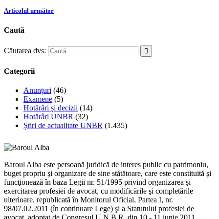
Articolul următor
Caută
Căutarea dvs:
Categorii
Anunțuri
(46)
Examene
(5)
Hotărâri și decizii
(14)
Hotărâri UNBR
(32)
Știri de actualitate UNBR
(1.435)
Baroul Alba este persoană juridică de interes public cu patrimoniu,
buget propriu şi organizare de sine stătătoare, care este constituită şi
funcţionează în baza Legii nr. 51/1995 privind organizarea şi
exercitarea profesiei de avocat, cu modificările şi completările
ulterioare, republicată în Monitorul Oficial, Partea I, nr.
98/07.02.2011 (în continuare Lege) şi a Statutului profesiei de
avocat, adoptat de Congresul U.N.B.R. din 10 - 11 iunie 2011,