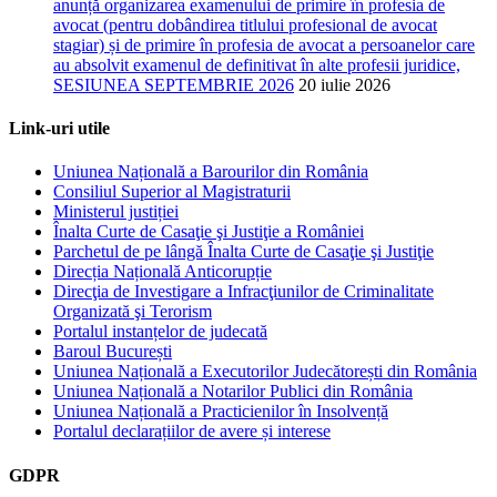
anunță organizarea examenului de primire în profesia de
avocat (pentru dobândirea titlului profesional de avocat
stagiar) și de primire în profesia de avocat a persoanelor care
au absolvit examenul de definitivat în alte profesii juridice,
SESIUNEA SEPTEMBRIE 2026
20 iulie 2026
Link-uri utile
Uniunea Națională a Barourilor din România
Consiliul Superior al Magistraturii
Ministerul justiției
Înalta Curte de Casaţie şi Justiţie a României
Parchetul de pe lângă Înalta Curte de Casaţie şi Justiţie
Direcția Națională Anticorupție
Direcţia de Investigare a Infracţiunilor de Criminalitate
Organizată şi Terorism
Portalul instanțelor de judecată
Baroul București
Uniunea Națională a Executorilor Judecătorești din România
Uniunea Națională a Notarilor Publici din România
Uniunea Națională a Practicienilor în Insolvență
Portalul declarațiilor de avere și interese
GDPR