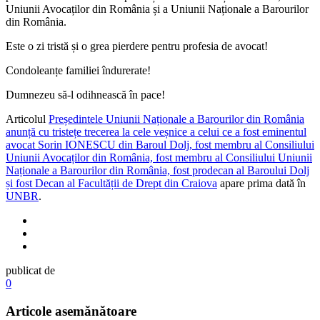
Uniunii Avocaților din România și a Uniunii Naționale a Barourilor
din România.
Este o zi tristă și o grea pierdere pentru profesia de avocat!
Condoleanțe familiei îndurerate!
Dumnezeu să-l odihnească în pace!
Articolul
Președintele Uniunii Naționale a Barourilor din România
anunță cu tristețe trecerea la cele veșnice a celui ce a fost eminentul
avocat Sorin IONESCU din Baroul Dolj, fost membru al Consiliului
Uniunii Avocaților din România, fost membru al Consiliului Uniunii
Naționale a Barourilor din România, fost prodecan al Baroului Dolj
și fost Decan al Facultății de Drept din Craiova
apare prima dată în
UNBR
.
publicat de
0
Articole asemănătoare