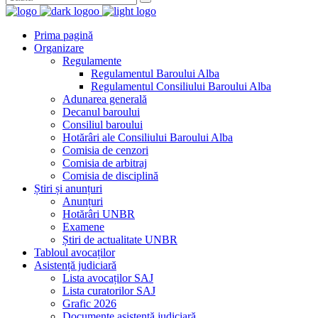
Prima pagină
Organizare
Regulamente
Regulamentul Baroului Alba
Regulamentul Consiliului Baroului Alba
Adunarea generală
Decanul baroului
Consiliul baroului
Hotărâri ale Consiliului Baroului Alba
Comisia de cenzori
Comisia de arbitraj
Comisia de disciplină
Știri și anunțuri
Anunțuri
Hotărâri UNBR
Examene
Știri de actualitate UNBR
Tabloul avocaților
Asistență judiciară
Lista avocaților SAJ
Lista curatorilor SAJ
Grafic 2026
Documente asistență judiciară