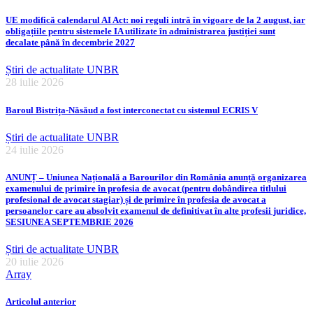
UE modifică calendarul AI Act: noi reguli intră în vigoare de la 2 august, iar
obligațiile pentru sistemele IA utilizate în administrarea justiției sunt
decalate până în decembrie 2027
Știri de actualitate UNBR
28 iulie 2026
Baroul Bistrița-Năsăud a fost interconectat cu sistemul ECRIS V
Știri de actualitate UNBR
24 iulie 2026
ANUNȚ – Uniunea Națională a Barourilor din România anunță organizarea
examenului de primire în profesia de avocat (pentru dobândirea titlului
profesional de avocat stagiar) și de primire în profesia de avocat a
persoanelor care au absolvit examenul de definitivat în alte profesii juridice,
SESIUNEA SEPTEMBRIE 2026
Știri de actualitate UNBR
20 iulie 2026
Array
Articolul anterior