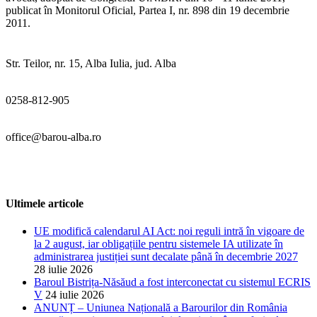
publicat în Monitorul Oficial, Partea I, nr. 898 din 19 decembrie
2011.
Str. Teilor, nr. 15, Alba Iulia, jud. Alba
0258-812-905
office@barou-alba.ro
Ultimele articole
UE modifică calendarul AI Act: noi reguli intră în vigoare de
la 2 august, iar obligațiile pentru sistemele IA utilizate în
administrarea justiției sunt decalate până în decembrie 2027
28 iulie 2026
Baroul Bistrița-Năsăud a fost interconectat cu sistemul ECRIS
V
24 iulie 2026
ANUNȚ – Uniunea Națională a Barourilor din România