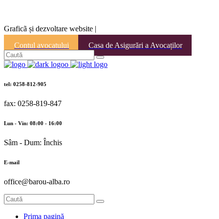
Graficã și dezvoltare website |
Contul avocatului
Casa de Asigurări a Avocaților
tel: 0258-812-905
fax: 0258-819-847
Lun - Vin: 08:00 - 16:00
Sâm - Dum: Închis
E-mail
office@barou-alba.ro
Prima pagină