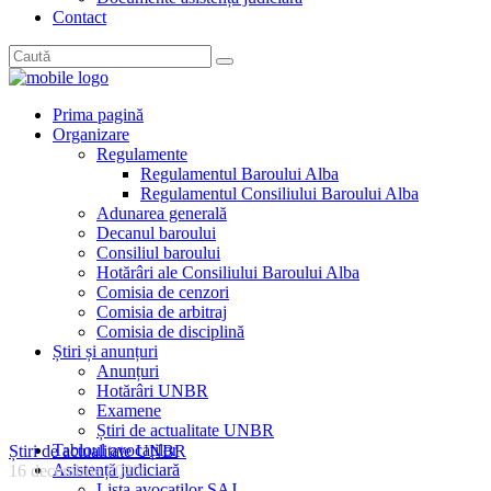
Contact
Prima pagină
Organizare
Regulamente
Regulamentul Baroului Alba
Regulamentul Consiliului Baroului Alba
Adunarea generală
Decanul baroului
Consiliul baroului
Hotărâri ale Consiliului Baroului Alba
Comisia de cenzori
Comisia de arbitraj
Comisia de disciplină
Știri și anunțuri
Anunțuri
Hotărâri UNBR
Examene
Știri de actualitate UNBR
Tabloul avocaților
Știri de actualitate UNBR
Asistență judiciară
16 decembrie 2020
Lista avocaților SAJ