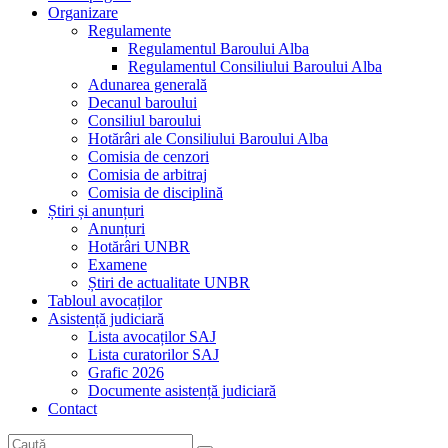
Organizare
Regulamente
Regulamentul Baroului Alba
Regulamentul Consiliului Baroului Alba
Adunarea generală
Decanul baroului
Consiliul baroului
Hotărâri ale Consiliului Baroului Alba
Comisia de cenzori
Comisia de arbitraj
Comisia de disciplină
Știri și anunțuri
Anunțuri
Hotărâri UNBR
Examene
Știri de actualitate UNBR
Tabloul avocaților
Asistență judiciară
Lista avocaților SAJ
Lista curatorilor SAJ
Grafic 2026
Documente asistență judiciară
Contact