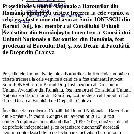
Lista curatorilor SAJ
Președintele Uniunii Naționale a Barourilor din
Grafic 2026
România anunță cu tristețe trecerea la cele veșnice a
Documente asistență judiciară
celui ce a fost eminentul avocat Sorin IONESCU din
Contact
Baroul Dolj, fost membru al Consiliului Uniunii
Avocaților din România, fost membru al Consiliului
Uniunii Naționale a Barourilor din România, fost
prodecan al Baroului Dolj și fost Decan al Facultății
de Drept din Craiova
Președintele Uniunii Naționale a Barourilor din România anunță cu
tristețe trecerea la cele veșnice a celui ce a fost eminentul avocat
Sorin IONESCU din Baroul Dolj, fost membru al Consiliului
Uniunii Avocaților din România, fost membru al Consiliului Uniunii
Naționale a Barourilor din România, fost prodecan al Baroului Dolj
și fost Decan al Facultății de Drept din Craiova.
În calitate de membru al Consiliului Uniunii Naționale a Barourilor
din România, în cadrul Congresului avocaților 2010 i-a fost
conferită diploma și medalia jubiliară „1990–2010, douăzeci de ani
de profesie independentă și cu organizare autonomă” acordată
pentru merite deosebite în perfecționarea activității barourilor, a