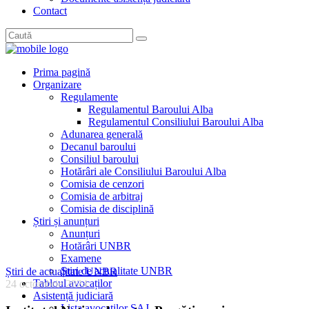
Contact
Prima pagină
Organizare
Regulamente
Regulamentul Baroului Alba
Regulamentul Consiliului Baroului Alba
Adunarea generală
Decanul baroului
Consiliul baroului
Hotărâri ale Consiliului Baroului Alba
Comisia de cenzori
Comisia de arbitraj
Comisia de disciplină
Știri și anunțuri
Anunțuri
Hotărâri UNBR
Examene
Știri de actualitate UNBR
Știri de actualitate UNBR
Tabloul avocaților
24 octombrie 2024
Asistență judiciară
Lista avocaților SAJ