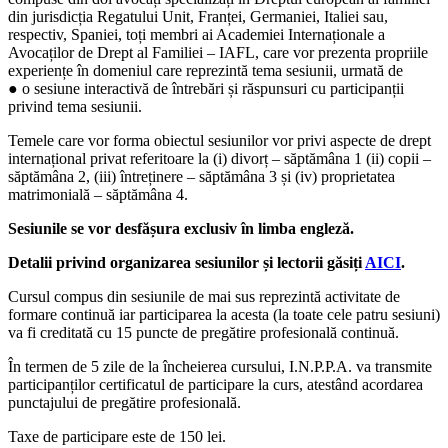
din jurisdicția Regatului Unit, Franței, Germaniei, Italiei sau,
respectiv, Spaniei, toți membri ai Academiei Internaționale a
Avocaților de Drept al Familiei – IAFL, care vor prezenta propriile
experiențe în domeniul care reprezintă tema sesiunii, urmată de
● o sesiune interactivă de întrebări și răspunsuri cu participanții
privind tema sesiunii.
Temele care vor forma obiectul sesiunilor vor privi aspecte de drept
internațional privat referitoare la (i) divorț – săptămâna 1 (ii) copii –
săptămâna 2, (iii) întreținere – săptămâna 3 și (iv) proprietatea
matrimonială – săptămâna 4.
Sesiunile se vor desfășura exclusiv în limba engleză.
Detalii privind organizarea sesiunilor și lectorii găsiți
AICI
.
Cursul compus din sesiunile de mai sus reprezintă activitate de
formare continuă iar participarea la acesta (la toate cele patru sesiuni)
va fi creditată cu 15 puncte de pregătire profesională continuă.
În termen de 5 zile de la încheierea cursului, I.N.P.P.A. va transmite
participanților certificatul de participare la curs, atestând acordarea
punctajului de pregătire profesională.
Taxe de participare este de 150 lei.