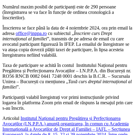
Numărul maxim posibil de participanți este de 290 persoane
(înregistrarea se va face în funcție de ordinea cronologică a
înscrierilor).
Înscrierea se face până la data de 4 noiembrie 2024, ora prin email la
adresa
office@inppa.ro
cu subiectul „
Înscriere curs Drept
internațional al familiei
”, transmis de pe adresa de email cu care
avocatul participant figurează în IFEP. La emailul de înregistrare se
va atașa copia dovezii plății taxei de participare, în lipsa acesteia
înregistrarea nefiind valabilă.
Taxa de participare se achită în contul Institutului Național pentru
Pregătirea și Perfecționarea Avocaților – I.N.P.P.A. din București nr.
RO56 RNCB 0082 0441 7248 0001 deschis la B.C.R. – Sucursala
Unirea – București cu mențiunea „
Taxă curs dreptul internațional al
familiei
”.
Participanții valabil înregistrați vor primi instrucțiunile privind
logarea în platforma Zoom prin email de răspuns la mesajul prin care
s-au înscris.
Articolul
Institutul Național pentru Pregătirea și Perfecționarea
Avocaților (I.N.P.P.A.) anunță organizarea, în comun cu Academia
Internațională a Avocaților de Drept al Familiei – IAFL – Secțiunea
Europeană, la datele de 8, 15, 22 și 29 noiembrie 2024, între orele