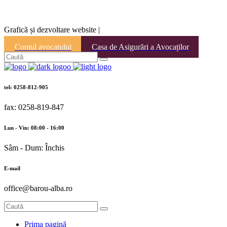
Graficã și dezvoltare website |
Contul avocatului
Casa de Asigurări a Avocaților
tel: 0258-812-905
fax: 0258-819-847
Lun - Vin: 08:00 - 16:00
Sâm - Dum: Închis
E-mail
office@barou-alba.ro
Prima pagină