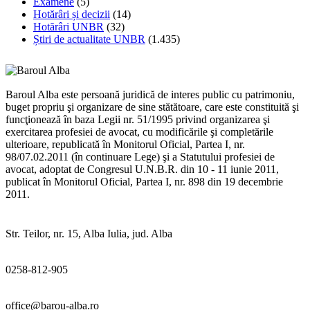
Examene
(5)
Hotărâri și decizii
(14)
Hotărâri UNBR
(32)
Știri de actualitate UNBR
(1.435)
Baroul Alba este persoană juridică de interes public cu patrimoniu,
buget propriu şi organizare de sine stătătoare, care este constituită şi
funcţionează în baza Legii nr. 51/1995 privind organizarea şi
exercitarea profesiei de avocat, cu modificările şi completările
ulterioare, republicată în Monitorul Oficial, Partea I, nr.
98/07.02.2011 (în continuare Lege) şi a Statutului profesiei de
avocat, adoptat de Congresul U.N.B.R. din 10 - 11 iunie 2011,
publicat în Monitorul Oficial, Partea I, nr. 898 din 19 decembrie
2011.
Str. Teilor, nr. 15, Alba Iulia, jud. Alba
0258-812-905
office@barou-alba.ro