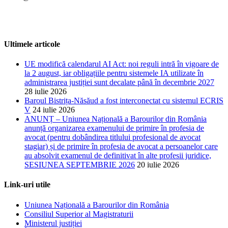
Ultimele articole
UE modifică calendarul AI Act: noi reguli intră în vigoare de
la 2 august, iar obligațiile pentru sistemele IA utilizate în
administrarea justiției sunt decalate până în decembrie 2027
28 iulie 2026
Baroul Bistrița-Năsăud a fost interconectat cu sistemul ECRIS
V
24 iulie 2026
ANUNȚ – Uniunea Națională a Barourilor din România
anunță organizarea examenului de primire în profesia de
avocat (pentru dobândirea titlului profesional de avocat
stagiar) și de primire în profesia de avocat a persoanelor care
au absolvit examenul de definitivat în alte profesii juridice,
SESIUNEA SEPTEMBRIE 2026
20 iulie 2026
Link-uri utile
Uniunea Națională a Barourilor din România
Consiliul Superior al Magistraturii
Ministerul justiției