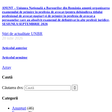
ANUNȚ – Uniunea Națională a Barourilor din România anunță organizarea
examenului de primire în profesia de avocat (pentru dobândirea titlului
profesional de avocat stagiar) și de primire în profesia de avocat a
persoanelor care au absolvit examenul de definitivat în alte profesii juridice,
SESIUNEA SEPTEMBRIE 2026
Știri de actualitate UNBR
20 iulie 2026
Articolul anterior
Articolul următor
Array
Caută
Căutarea dvs:
Categorii
Anunțuri
(46)