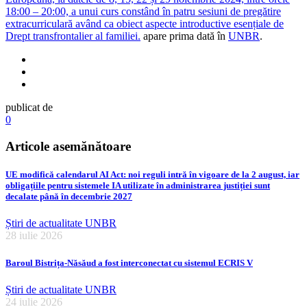
18:00 – 20:00, a unui curs constând în patru sesiuni de pregătire
extracurriculară având ca obiect aspecte introductive esențiale de
Drept transfrontalier al familiei.
apare prima dată în
UNBR
.
publicat de
0
Articole asemănătoare
UE modifică calendarul AI Act: noi reguli intră în vigoare de la 2 august, iar
obligațiile pentru sistemele IA utilizate în administrarea justiției sunt
decalate până în decembrie 2027
Știri de actualitate UNBR
28 iulie 2026
Baroul Bistrița-Năsăud a fost interconectat cu sistemul ECRIS V
Știri de actualitate UNBR
24 iulie 2026