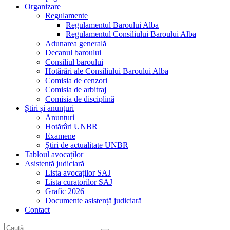
Organizare
Regulamente
Regulamentul Baroului Alba
Regulamentul Consiliului Baroului Alba
Adunarea generală
Decanul baroului
Consiliul baroului
Hotărâri ale Consiliului Baroului Alba
Comisia de cenzori
Comisia de arbitraj
Comisia de disciplină
Știri și anunțuri
Anunțuri
Hotărâri UNBR
Examene
Știri de actualitate UNBR
Tabloul avocaților
Asistență judiciară
Lista avocaților SAJ
Lista curatorilor SAJ
Grafic 2026
Documente asistență judiciară
Contact