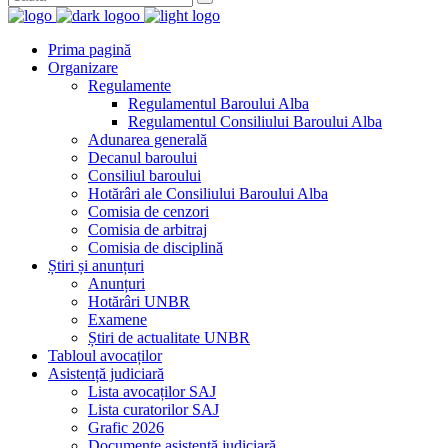
Prima pagină
Organizare
Regulamente
Regulamentul Baroului Alba
Regulamentul Consiliului Baroului Alba
Adunarea generală
Decanul baroului
Consiliul baroului
Hotărâri ale Consiliului Baroului Alba
Comisia de cenzori
Comisia de arbitraj
Comisia de disciplină
Știri și anunțuri
Anunțuri
Hotărâri UNBR
Examene
Știri de actualitate UNBR
Tabloul avocaților
Asistență judiciară
Lista avocaților SAJ
Lista curatorilor SAJ
Grafic 2026
Documente asistență judiciară