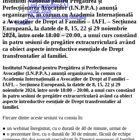
Institutul Național pentru Pregătirea și
Lista curatorilor SAJ
Perfecționarea Avocaților (I.N.P.P.A.) anunță
Grafic 2026
organizarea, în comun cu Academia Internațională
Documente asistență judiciară
a Avocaților de Drept al Familiei – IAFL – Secțiunea
Contact
Europeană, la datele de 8, 15, 22 și 29 noiembrie
2024, între orele 18:00 – 20:00, a unui curs constând
în patru sesiuni de pregătire extracurriculară având
ca obiect aspecte introductive esențiale de Drept
transfrontalier al familiei.
Institutul Național pentru Pregătirea și Perfecționarea
Avocaților (I.N.P.P.A.)
anunță organizarea, în comun cu
Academia Internațională a Avocaților de Drept al Familiei –
IAFL – Secțiunea Europeană, la datele de 8, 15, 22 și 29
noiembrie 2024, între orele 18:00 – 20:00, a unui curs constând
în patru sesiuni de pregătire extracurriculară având ca obiect
aspecte introductive esențiale de Drept transfrontalier al
familiei.
Fiecare dintre aceste sesiuni va consta în:
● un webinar înregistrat, cu o durată de 40 de minute, urmat de
● o prezentare live, cu o durată de 30 de minute, făcută de echipe
compuse din doi avocați specializați în Dreptul european al familiei