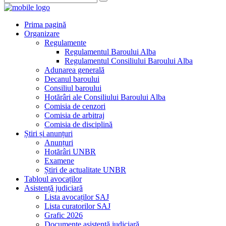
Prima pagină
Organizare
Regulamente
Regulamentul Baroului Alba
Regulamentul Consiliului Baroului Alba
Adunarea generală
Decanul baroului
Consiliul baroului
Hotărâri ale Consiliului Baroului Alba
Comisia de cenzori
Comisia de arbitraj
Comisia de disciplină
Știri și anunțuri
Anunțuri
Hotărâri UNBR
Examene
Știri de actualitate UNBR
Tabloul avocaților
Asistență judiciară
Lista avocaților SAJ
Lista curatorilor SAJ
Grafic 2026
Documente asistență judiciară