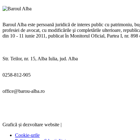
Baroul Alba este persoană juridică de interes public cu patrimoniu, buge
profesiei de avocat, cu modificările şi completările ulterioare, republ
din 10 - 11 iunie 2011, publicat în Monitorul Oficial, Partea I, nr. 89
Str. Teilor, nr. 15, Alba Iulia, jud. Alba
0258-812-905
office@barou-alba.ro
Graficã și dezvoltare website |
Cookie-urile