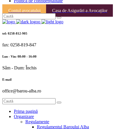
Politica de confidențialitate
Contul avocatului
Casa de Asigurări a Avocaților
tel: 0258-812-905
fax: 0258-819-847
Lun - Vin: 08:00 - 16:00
Sâm - Dum: Închis
E-mail
office@barou-alba.ro
Prima pagină
Organizare
Regulamente
Regulamentul Baroului Alba