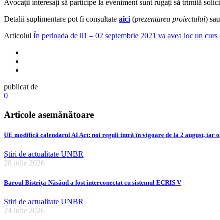
Avocații interesați să participe la eveniment sunt rugați să trimită soli
Detalii suplimentare pot fi consultate
aici
(
prezentarea proiectului
) sa
Articolul
În perioada de 01 – 02 septembrie 2021 va avea loc un curs
publicat de
0
Articole asemănătoare
UE modifică calendarul AI Act: noi reguli intră în vigoare de la 2 august, iar o
Știri de actualitate UNBR
28 iulie 2026
Baroul Bistrița-Năsăud a fost interconectat cu sistemul ECRIS V
Știri de actualitate UNBR
24 iulie 2026