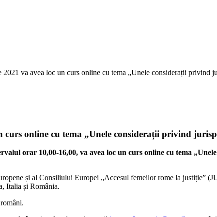
e 2021 va avea loc un curs online cu tema „Unele considerații privind 
n curs online cu tema „Unele considerații privind jur
ntervalul orar 10,00-16,00, va avea loc un curs online cu tema „Un
uropene și al Consiliului Europei „Accesul femeilor rome la justiție” 
a, Italia și România.
 români.