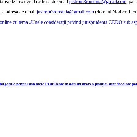
citarea de înscriere la adresa de email
justrom3romania@gmail.com
, pân
u la adresa de email
justrom3romania@gmail.com
(domnul Norbert Iuon
 online cu tema „Unele considerații privind jurisprudența CEDO sub asp
bligațiile pentru sistemele IA utilizate în administrarea justiției sunt decalate 