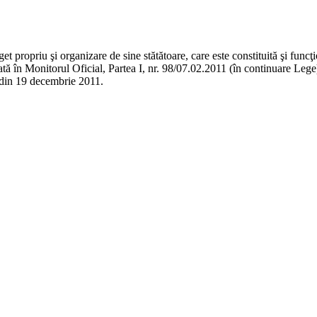
t propriu şi organizare de sine stătătoare, care este constituită şi func
icată în Monitorul Oficial, Partea I, nr. 98/07.02.2011 (în continuare Le
8 din 19 decembrie 2011.