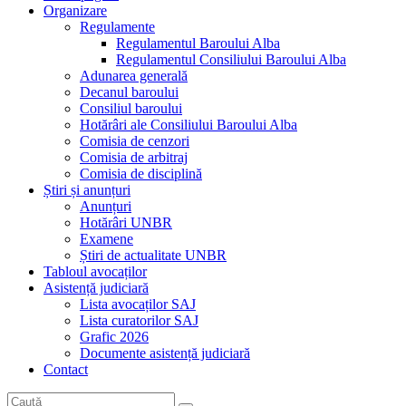
Organizare
Regulamente
Regulamentul Baroului Alba
Regulamentul Consiliului Baroului Alba
Adunarea generală
Decanul baroului
Consiliul baroului
Hotărâri ale Consiliului Baroului Alba
Comisia de cenzori
Comisia de arbitraj
Comisia de disciplină
Știri și anunțuri
Anunțuri
Hotărâri UNBR
Examene
Știri de actualitate UNBR
Tabloul avocaților
Asistență judiciară
Lista avocaților SAJ
Lista curatorilor SAJ
Grafic 2026
Documente asistență judiciară
Contact