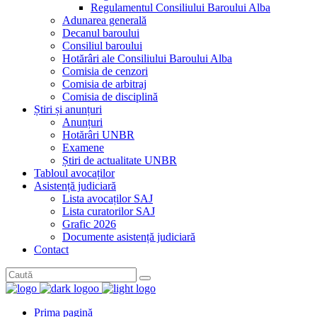
Regulamentul Consiliului Baroului Alba
Adunarea generală
Decanul baroului
Consiliul baroului
Hotărâri ale Consiliului Baroului Alba
Comisia de cenzori
Comisia de arbitraj
Comisia de disciplină
Știri și anunțuri
Anunțuri
Hotărâri UNBR
Examene
Știri de actualitate UNBR
Tabloul avocaților
Asistență judiciară
Lista avocaților SAJ
Lista curatorilor SAJ
Grafic 2026
Documente asistență judiciară
Contact
Prima pagină