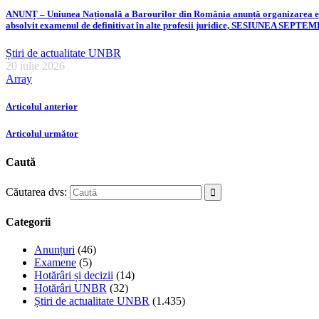
ANUNȚ – Uniunea Națională a Barourilor din România anunță organizarea examen
absolvit examenul de definitivat în alte profesii juridice, SESIUNEA SEPT
Știri de actualitate UNBR
20 iulie 2026
Array
Articolul anterior
Articolul următor
Caută
Căutarea dvs:
Categorii
Anunțuri
(46)
Examene
(5)
Hotărâri și decizii
(14)
Hotărâri UNBR
(32)
Știri de actualitate UNBR
(1.435)