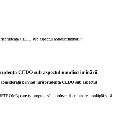
jurisprudența CEDO sub aspectul nondiscriminării”
isprudența CEDO sub aspectul nondiscriminării”
ele considerații privind jurisprudența CEDO sub aspectul
(JUSTROM3) care își propune să abordeze discriminarea multiplă și să