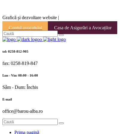
Graficã și dezvoltare website |
Contul avocatului
Casa de Asigurări a Avocaților
tel: 0258-812-905
fax: 0258-819-847
Lun - Vin: 08:00 - 16:00
Sâm - Dum: Închis
E-mail
office@barou-alba.ro
Prima pagină