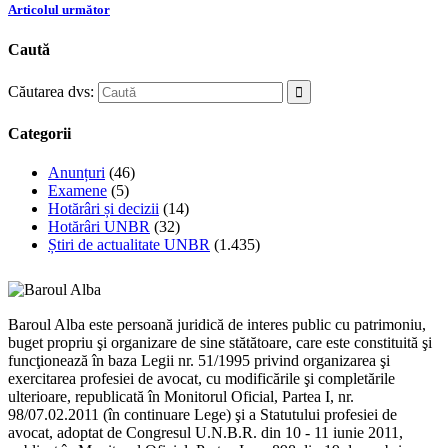
Articolul următor
Caută
Căutarea dvs:
Categorii
Anunțuri
(46)
Examene
(5)
Hotărâri și decizii
(14)
Hotărâri UNBR
(32)
Știri de actualitate UNBR
(1.435)
Baroul Alba este persoană juridică de interes public cu patrimoniu,
buget propriu şi organizare de sine stătătoare, care este constituită şi
funcţionează în baza Legii nr. 51/1995 privind organizarea şi
exercitarea profesiei de avocat, cu modificările şi completările
ulterioare, republicată în Monitorul Oficial, Partea I, nr.
98/07.02.2011 (în continuare Lege) şi a Statutului profesiei de
avocat, adoptat de Congresul U.N.B.R. din 10 - 11 iunie 2011,