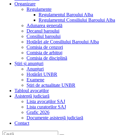
Organizare
Regulamente
Regulamentul Baroului Alba
Regulamentul Consiliului Baroului Alba
Adunarea generală
Decanul baroului
Consiliul baroului
Hotărâri ale Consiliului Baroului Alba
Comisia de cenzori
Comisia de arbitraj
Comisia de disciplină
Știri și anunțuri
Anunțuri
Hotărâri UNBR
Examene
Știri de actualitate UNBR
Tabloul avocaților
Asistență judiciară
Lista avocaților SAJ
Lista curatorilor SAJ
Grafic 2026
Documente asistență judiciară
Contact