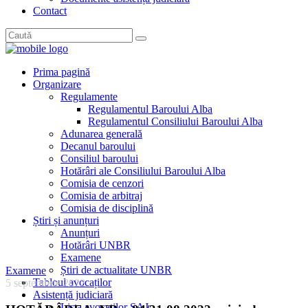
Contact
Prima pagină
Organizare
Regulamente
Regulamentul Baroului Alba
Regulamentul Consiliului Baroului Alba
Adunarea generală
Decanul baroului
Consiliul baroului
Hotărâri ale Consiliului Baroului Alba
Comisia de cenzori
Comisia de arbitraj
Comisia de disciplină
Știri și anunțuri
Anunțuri
Hotărâri UNBR
Examene
Știri de actualitate UNBR
Examene
Tabloul avocaților
5 septembrie 2022
Asistență judiciară
Lista avocaților SAJ