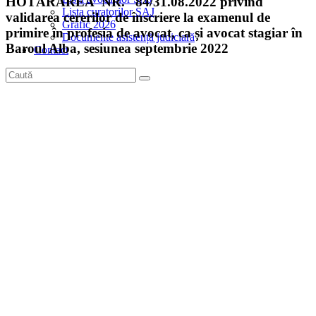
HOTĂRÂREA NR. 84/31.08.2022 privind
Lista curatorilor SAJ
validarea cererilor de înscriere la examenul de
Grafic 2026
primire în profesia de avocat, ca și avocat stagiar în
Documente asistență judiciară
Baroul Alba, sesiunea septembrie 2022
Contact