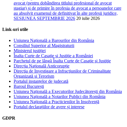
avocat (pentru dobândirea titlului profesional de avocat
stagiar) și de primire în profesia de avocat a persoanelor care
au absolvit examenul de definitivat în alte profesii juridice,
SESIUNEA SEPTEMBRIE 2026
20 iulie 2026
Link-uri utile
Uniunea Națională a Barourilor din România
Consiliul Superior al Magistraturii
Ministerul justiției
Înalta Curte de Casaţie şi Justiţie a României
Parchetul de pe lângă Înalta Curte de Casaţie şi Justiţie
Direcția Națională Anticorupție
Direcţia de Investigare a Infracţiunilor de Criminalitate
Organizată şi Terorism
Portalul instanțelor de judecată
Baroul București
Uniunea Națională a Executorilor Judecătorești din România
Uniunea Națională a Notarilor Publici din România
Uniunea Națională a Practicienilor în Insolvență
Portalul declarațiilor de avere și interese
GDPR