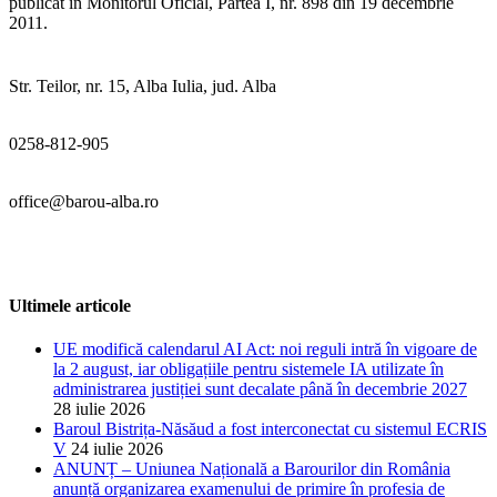
publicat în Monitorul Oficial, Partea I, nr. 898 din 19 decembrie
2011.
Str. Teilor, nr. 15, Alba Iulia, jud. Alba
0258-812-905
office@barou-alba.ro
Ultimele articole
UE modifică calendarul AI Act: noi reguli intră în vigoare de
la 2 august, iar obligațiile pentru sistemele IA utilizate în
administrarea justiției sunt decalate până în decembrie 2027
28 iulie 2026
Baroul Bistrița-Năsăud a fost interconectat cu sistemul ECRIS
V
24 iulie 2026
ANUNȚ – Uniunea Națională a Barourilor din România
anunță organizarea examenului de primire în profesia de