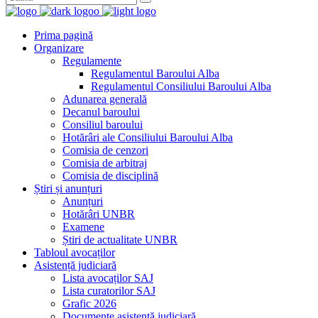
Prima pagină
Organizare
Regulamente
Regulamentul Baroului Alba
Regulamentul Consiliului Baroului Alba
Adunarea generală
Decanul baroului
Consiliul baroului
Hotărâri ale Consiliului Baroului Alba
Comisia de cenzori
Comisia de arbitraj
Comisia de disciplină
Știri și anunțuri
Anunțuri
Hotărâri UNBR
Examene
Știri de actualitate UNBR
Tabloul avocaților
Asistență judiciară
Lista avocaților SAJ
Lista curatorilor SAJ
Grafic 2026
Documente asistență judiciară