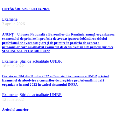
HOTĂRÂREA Nr.32/03.04.2026
Examene
3 aprilie 2026
ANUNȚ – Uniunea Națională a Barourilor din România anunță organizarea
examenului de primire în profesia de avocat (pentru dobândirea titlului
profesional de avocat stagiar) și de primire în profesia de avocat a
persoanelor care au absolvit examenul de definitivat în alte profesii juridice,
SESIUNEA SEPTEMBRIE 2022
Examene
,
Știri de actualitate UNBR
18 iulie 2022
Decizia nr. 384 din 11 iulie 2022 a Comisiei Permanente a UNBR privind
Examenul de absolvire a cursurilor de pregătire profesională inițială
organizate în anul 2022 în cadrul sistemului INPPA
Examene
,
Știri de actualitate UNBR
12 iulie 2022
Articolul anterior