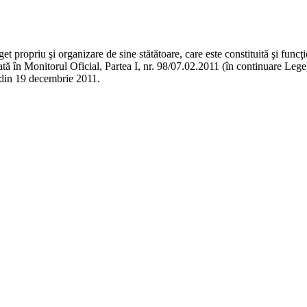
t propriu şi organizare de sine stătătoare, care este constituită şi func
icată în Monitorul Oficial, Partea I, nr. 98/07.02.2011 (în continuare Le
8 din 19 decembrie 2011.