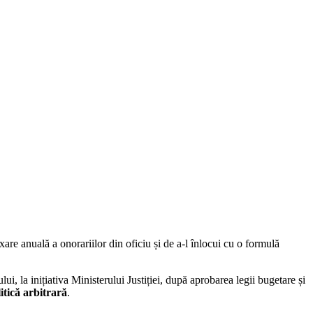
e anuală a onorariilor din oficiu și de a-l înlocui cu o formulă
i, la inițiativa Ministerului Justiției, după aprobarea legii bugetare și
litică arbitrară
.