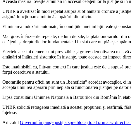
Această măsură lovește simultan în accesul cetățenilor la justiție și în i
UNBR a avertizat în mod repetat asupra subfinanțării cronice a justiție
asigură funcționarea minimă a apărării din oficiu.
Eliminarea indexării automate, în condițiile unei inflații reale și consta
Mai grav, întârzierile repetate, de luni de zile, la plata onorariilor din o
cetățenii și drepturile lor fundamentale. Un stat care nu plătește apărar
Efectele acestui demers sunt previzibile și grave: demotivarea masivă a 
amânări și întârzieri sistemice în instanțe, toate acestea cu impact direc
Este inadmisibil ca, într-un context în care justiția este deja supusă pre
forței coercitive a statului.
Onorariile pentru oficii nu sunt un „beneficiu” acordat avocaților, ci in
acceptă umilirea apărării prin neplată și funcționarea justiției pe dato
Lipsa consultării Uniunea Națională a Barourilor din România în elabor
UNBR solicită retragerea imediată a acestei propuneri și reafirmă, fără e
înțelese.
Articolul
Guvernul împinge justiția spre blocaj total prin atac direct la