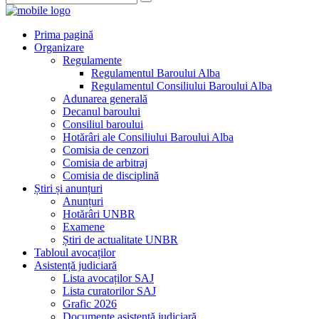
Prima pagină
Organizare
Regulamente
Regulamentul Baroului Alba
Regulamentul Consiliului Baroului Alba
Adunarea generală
Decanul baroului
Consiliul baroului
Hotărâri ale Consiliului Baroului Alba
Comisia de cenzori
Comisia de arbitraj
Comisia de disciplină
Știri și anunțuri
Anunțuri
Hotărâri UNBR
Examene
Știri de actualitate UNBR
Tabloul avocaților
Asistență judiciară
Lista avocaților SAJ
Lista curatorilor SAJ
Grafic 2026
Documente asistență judiciară