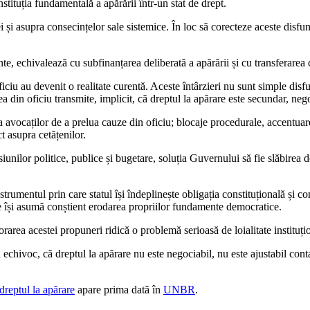
nstituția fundamentală a apărării într-un stat de drept.
i și asupra consecințelor sale sistemice. În loc să corecteze aceste dis
nte, echivalează cu subfinanțarea deliberată a apărării și cu transferarea c
ficiu au devenit o realitate curentă. Aceste întârzieri nu sunt simple disfun
ea din oficiu transmite, implicit, că dreptul la apărare este secundar, nego
avocaților de a prelua cauze din oficiu; blocaje procedurale, accentuarea
t asupra cetățenilor.
siunilor politice, publice și bugetare, soluția Guvernului să fie slăbirea de
strumentul prin care statul își îndeplinește obligația constituțională și c
rie își asumă conștient erodarea propriilor fundamente democratice.
area acestei propuneri ridică o problemă serioasă de loialitate instituți
chivoc, că dreptul la apărare nu este negociabil, nu este ajustabil contab
 dreptul la apărare
apare prima dată în
UNBR
.