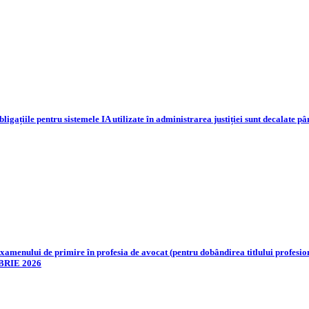
bligațiile pentru sistemele IA utilizate în administrarea justiției sunt decalate 
ului de primire în profesia de avocat (pentru dobândirea titlului profesional
EMBRIE 2026