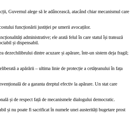
funcții, Guvernul alege să le adâncească, atacând chiar mecanismul care
ostului funcționării justiției pe umerii avocaților.
cționalități administrative; ele arată felul în care statul își tratează
ciabil și dispensabil.
 dezechilibrului dintre acuzare și apărare, într-un sistem deja fragil;
liberată a apărării – ultima linie de protecție a cetățeanului în fața
onvențională de a garanta dreptul efectiv la apărare. Un stat care
onală și de respect față de mecanismele dialogului democratic.
il și nu poate fi sacrificat în numele unei austerități bugetare prost