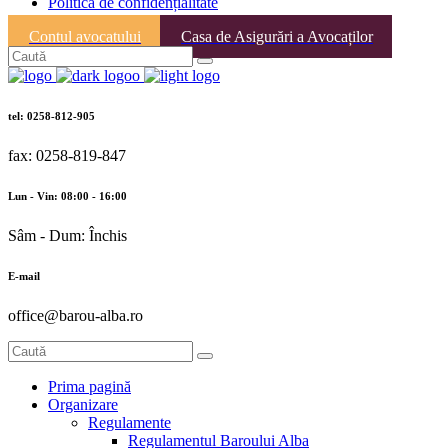
Politica de confidențialitate
Contul avocatului
Casa de Asigurări a Avocaților
tel: 0258-812-905
fax: 0258-819-847
Lun - Vin: 08:00 - 16:00
Sâm - Dum: Închis
E-mail
office@barou-alba.ro
Prima pagină
Organizare
Regulamente
Regulamentul Baroului Alba