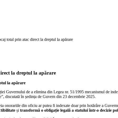
aj total prin atac direct la dreptul la apărare
irect la dreptul la apărare
ptul la apărare
ei Guvernului de a elimina din Legea nr. 51/1995 mecanismul de indexar
ie”, discutată în ședința de Guvern din 23 decembrie 2025.
 onorariile din oficiu ar putea fi indexate doar prin hotărâre a Guvernulu
tibilitate
și
transformă o obligație legală a statului într-o decizie po