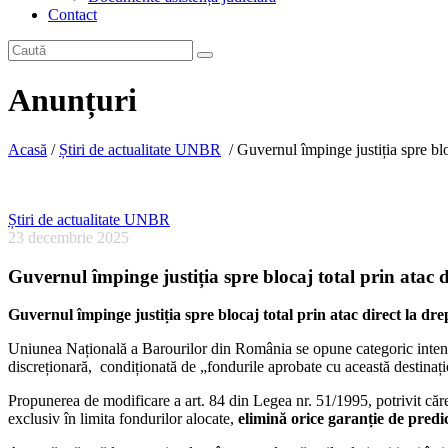
Contact
Anunțuri
Acasă
/
Știri de actualitate UNBR
/
Guvernul împinge justiția spre bloc
Știri de actualitate UNBR
23 decembrie 2025
Guvernul împinge justiția spre blocaj total prin atac d
Guvernul împinge justiția spre blocaj total prin atac direct la dre
Uniunea Națională a Barourilor din România se opune categoric intenți
discreționară, condiționată de „fondurile aprobate cu această destinaț
Propunerea de modificare a art. 84 din Legea nr. 51/1995, potrivit căreia
exclusiv în limita fondurilor alocate,
elimină orice garanție de predic