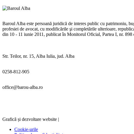
Baroul Alba este persoană juridică de interes public cu patrimoniu, buge
profesiei de avocat, cu modificările şi completările ulterioare, republ
din 10 - 11 iunie 2011, publicat în Monitorul Oficial, Partea I, nr. 89
Str. Teilor, nr. 15, Alba Iulia, jud. Alba
0258-812-905
office@barou-alba.ro
Graficã și dezvoltare website |
Cookie-urile