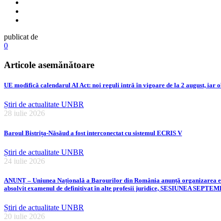
publicat de
0
Articole asemănătoare
UE modifică calendarul AI Act: noi reguli intră în vigoare de la 2 august, iar o
Știri de actualitate UNBR
28 iulie 2026
Baroul Bistrița-Năsăud a fost interconectat cu sistemul ECRIS V
Știri de actualitate UNBR
24 iulie 2026
ANUNȚ – Uniunea Națională a Barourilor din România anunță organizarea examen
absolvit examenul de definitivat în alte profesii juridice, SESIUNEA SEPT
Știri de actualitate UNBR
20 iulie 2026