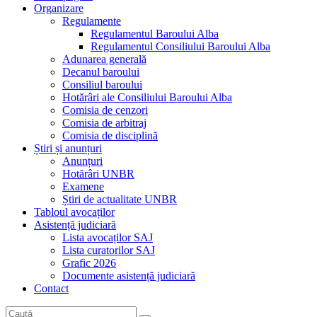
Organizare
Regulamente
Regulamentul Baroului Alba
Regulamentul Consiliului Baroului Alba
Adunarea generală
Decanul baroului
Consiliul baroului
Hotărâri ale Consiliului Baroului Alba
Comisia de cenzori
Comisia de arbitraj
Comisia de disciplină
Știri și anunțuri
Anunțuri
Hotărâri UNBR
Examene
Știri de actualitate UNBR
Tabloul avocaților
Asistență judiciară
Lista avocaților SAJ
Lista curatorilor SAJ
Grafic 2026
Documente asistență judiciară
Contact