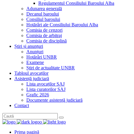
Regulamentul Consiliului Baroului Alba
Adunarea generală
Decanul baroului
Consiliul baroului
Hotărâri ale Consiliului Baroului Alba
Comisia de cenzori
Comisia de arbitraj
Comisia de disciplină
Știri și anunțuri
Anunțuri
Hotărâri UNBR
Examene
Știri de actualitate UNBR
Tabloul avocaților
Asistență judiciară
Lista avocaților SAJ
Lista curatorilor SAJ
Grafic 2026
Documente asistență judiciară
Contact
Prima pagină