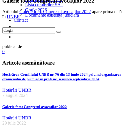
Galerie foto: Congresul avocaților 2022
Lista curatorilor SAJ
Grafic 2026
Articolul
Galerie foto: Congresul avocaților 2022
apare prima dată
Documente asistență judiciară
în
UNBR
.
Contact
publicat de
0
Articole asemănătoare
Hotărârea Consiliului UNBR nr. 76 din 13 iunie 2024 privind organizarea
examenului de primire în profesie, sesiunea septembrie 2024
Hotărâri UNBR
7 august 2024
Galerie foto: Congresul avocaților 2022
Hotărâri UNBR
29 iulie 2022