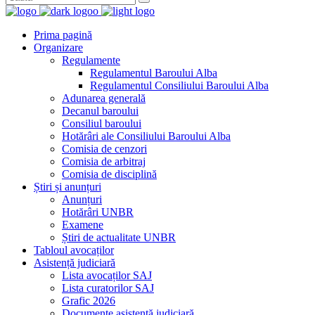
Prima pagină
Organizare
Regulamente
Regulamentul Baroului Alba
Regulamentul Consiliului Baroului Alba
Adunarea generală
Decanul baroului
Consiliul baroului
Hotărâri ale Consiliului Baroului Alba
Comisia de cenzori
Comisia de arbitraj
Comisia de disciplină
Știri și anunțuri
Anunțuri
Hotărâri UNBR
Examene
Știri de actualitate UNBR
Tabloul avocaților
Asistență judiciară
Lista avocaților SAJ
Lista curatorilor SAJ
Grafic 2026
Documente asistență judiciară