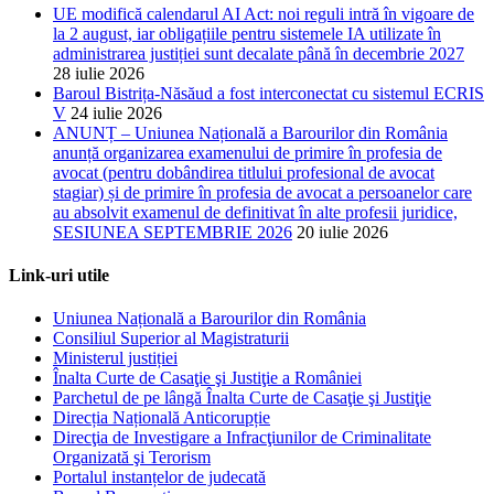
UE modifică calendarul AI Act: noi reguli intră în vigoare de
la 2 august, iar obligațiile pentru sistemele IA utilizate în
administrarea justiției sunt decalate până în decembrie 2027
28 iulie 2026
Baroul Bistrița-Năsăud a fost interconectat cu sistemul ECRIS
V
24 iulie 2026
ANUNȚ – Uniunea Națională a Barourilor din România
anunță organizarea examenului de primire în profesia de
avocat (pentru dobândirea titlului profesional de avocat
stagiar) și de primire în profesia de avocat a persoanelor care
au absolvit examenul de definitivat în alte profesii juridice,
SESIUNEA SEPTEMBRIE 2026
20 iulie 2026
Link-uri utile
Uniunea Națională a Barourilor din România
Consiliul Superior al Magistraturii
Ministerul justiției
Înalta Curte de Casaţie şi Justiţie a României
Parchetul de pe lângă Înalta Curte de Casaţie şi Justiţie
Direcția Națională Anticorupție
Direcţia de Investigare a Infracţiunilor de Criminalitate
Organizată şi Terorism
Portalul instanțelor de judecată