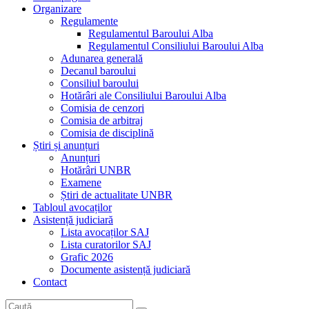
Organizare
Regulamente
Regulamentul Baroului Alba
Regulamentul Consiliului Baroului Alba
Adunarea generală
Decanul baroului
Consiliul baroului
Hotărâri ale Consiliului Baroului Alba
Comisia de cenzori
Comisia de arbitraj
Comisia de disciplină
Știri și anunțuri
Anunțuri
Hotărâri UNBR
Examene
Știri de actualitate UNBR
Tabloul avocaților
Asistență judiciară
Lista avocaților SAJ
Lista curatorilor SAJ
Grafic 2026
Documente asistență judiciară
Contact