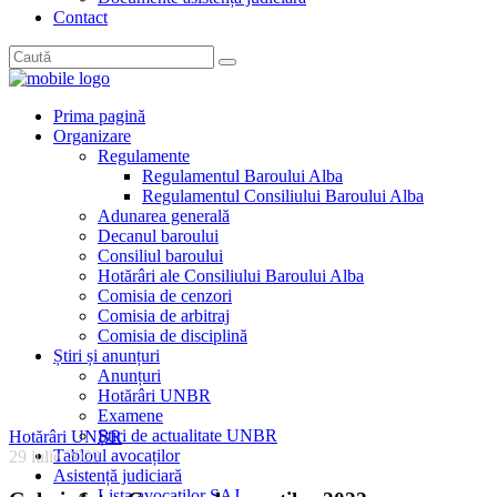
Contact
Prima pagină
Organizare
Regulamente
Regulamentul Baroului Alba
Regulamentul Consiliului Baroului Alba
Adunarea generală
Decanul baroului
Consiliul baroului
Hotărâri ale Consiliului Baroului Alba
Comisia de cenzori
Comisia de arbitraj
Comisia de disciplină
Știri și anunțuri
Anunțuri
Hotărâri UNBR
Examene
Știri de actualitate UNBR
Hotărâri UNBR
Tabloul avocaților
29 iulie 2022
Asistență judiciară
Lista avocaților SAJ