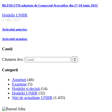
REZOLUȚII adoptate de Congresul Avocaţilor din 17-18 iunie 2022
Hotărâri UNBR
2 iulie 2022
Articolul anterior
Articolul următor
Caută
Căutarea dvs:
Categorii
Anunțuri
(46)
Examene
(5)
Hotărâri și decizii
(14)
Hotărâri UNBR
(32)
Știri de actualitate UNBR
(1.435)