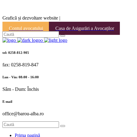
Graficã și dezvoltare website |
Contul avocatului
Casa de Asigurări a Avocaților
tel: 0258-812-905
fax: 0258-819-847
Lun - Vin: 08:00 - 16:00
Sâm - Dum: Închis
E-mail
office@barou-alba.ro
Prima pagină