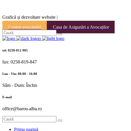
Graficã și dezvoltare website |
Contul avocatului
Casa de Asigurări a Avocaților
tel: 0258-812-905
fax: 0258-819-847
Lun - Vin: 08:00 - 16:00
Sâm - Dum: Închis
E-mail
office@barou-alba.ro
Prima pagină