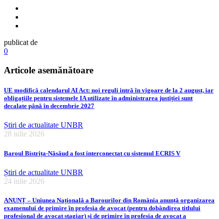
publicat de
0
Articole asemănătoare
UE modifică calendarul AI Act: noi reguli intră în vigoare de la 2 august, iar
obligațiile pentru sistemele IA utilizate în administrarea justiției sunt
decalate până în decembrie 2027
Știri de actualitate UNBR
28 iulie 2026
Baroul Bistrița-Năsăud a fost interconectat cu sistemul ECRIS V
Știri de actualitate UNBR
24 iulie 2026
ANUNȚ – Uniunea Națională a Barourilor din România anunță organizarea
examenului de primire în profesia de avocat (pentru dobândirea titlului
profesional de avocat stagiar) și de primire în profesia de avocat a