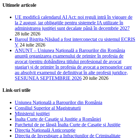
Ultimele articole
UE modifică calendarul AI Act: noi reguli intră în vigoare de
la 2 august, iar obligațiile pentru sistemele IA utilizate în
administrarea justiției sunt decalate până în decembrie 2027
28 iulie 2026
Baroul Bistrița-Năsăud a fost interconectat cu sistemul ECRIS
V
24 iulie 2026
ANUNȚ – Uniunea Națională a Barourilor din România
anunță organizarea examenului de primire în profesia de
avocat (pentru dobândirea titlului profesional de avocat
stagiar) și de primire în profesia de avocat a persoanelor care
au absolvit examenul de definitivat în alte profesii juridice,
SESIUNEA SEPTEMBRIE 2026
20 iulie 2026
Link-uri utile
Uniunea Națională a Barourilor din România
Consiliul Superior al Magistraturii
Ministerul justiției
Înalta Curte de Casaţie şi Justiţie a României
Parchetul de pe lângă Înalta Curte de Casaţie şi Justiţie
Direcția Națională Anticorupție
Direcţia de Investigare a Infracţiunilor de Criminalitate