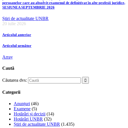
persoanelor care au absolvit examenul de definitivat în alte profesii juridice,
SESIUNEA SEPTEMBRIE 2026
Știri de actualitate UNBR
20 iulie 2026
Articolul anterior
Articolul următor
Array
Caută
Căutarea dvs:
Categorii
Anunțuri
(46)
Examene
(5)
Hotărâri și decizii
(14)
Hotărâri UNBR
(32)
Știri de actualitate UNBR
(1.435)