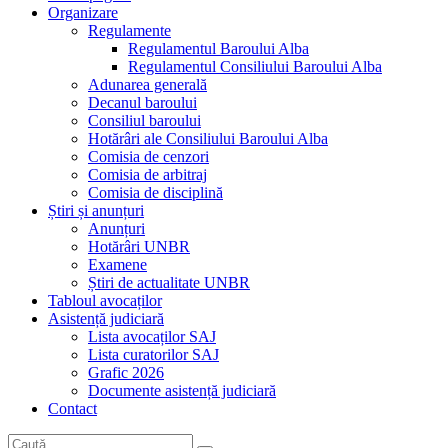
Organizare
Regulamente
Regulamentul Baroului Alba
Regulamentul Consiliului Baroului Alba
Adunarea generală
Decanul baroului
Consiliul baroului
Hotărâri ale Consiliului Baroului Alba
Comisia de cenzori
Comisia de arbitraj
Comisia de disciplină
Știri și anunțuri
Anunțuri
Hotărâri UNBR
Examene
Știri de actualitate UNBR
Tabloul avocaților
Asistență judiciară
Lista avocaților SAJ
Lista curatorilor SAJ
Grafic 2026
Documente asistență judiciară
Contact