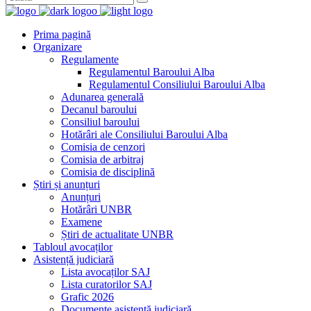
Prima pagină
Organizare
Regulamente
Regulamentul Baroului Alba
Regulamentul Consiliului Baroului Alba
Adunarea generală
Decanul baroului
Consiliul baroului
Hotărâri ale Consiliului Baroului Alba
Comisia de cenzori
Comisia de arbitraj
Comisia de disciplină
Știri și anunțuri
Anunțuri
Hotărâri UNBR
Examene
Știri de actualitate UNBR
Tabloul avocaților
Asistență judiciară
Lista avocaților SAJ
Lista curatorilor SAJ
Grafic 2026
Documente asistență judiciară