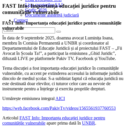
Lista curatorilor SAJ
FAST Info: Importanța educației juridice pentru
Grafic 2026
comunitățile vulnerabile
Documente asistență judiciară
Contact
FAST Info: Importanța educației juridice pentru comunitățile
vulnerabile
În data de 9 septembrie 2025, doamna avocat Luminița Ioana,
membru în Comisia Permanentă a UNBR și coordonator al
Departamentului de Educație Juridică și al proiectului FAST – „Fii
Avocat în Școala Ta!”, a participat la emisiunea „Ghid Juridic”,
difuzată LIVE pe platformele Pakiv TV, Facebook și YouTube.
Tema discuției a fost importanța educației juridice în comunitățile
vulnerabile, cu accent pe extinderea accesului la informație juridică
dincolo de mediul școlar. S-a subliniat faptul că educația juridică nu
este destinată doar elevilor, ci tuturor celor care au nevoie de
instrumente pentru a înțelege și exercita propriile drepturi.
Urmărește emisiunea integral
AICI
https://web.facebook.com/PakivTv/videos/1565561937760553
Articolul
FAST Info: Importanța educației juridice pentru
comunitățile vulnerabile
apare prima dată în
UNBR
.