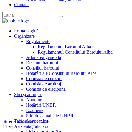
Contact
Prima pagină
Organizare
Regulamente
Regulamentul Baroului Alba
Regulamentul Consiliului Baroului Alba
Adunarea generală
Decanul baroului
Consiliul baroului
Hotărâri ale Consiliului Baroului Alba
Comisia de cenzori
Comisia de arbitraj
Comisia de disciplină
Știri și anunțuri
Anunțuri
Hotărâri UNBR
Examene
Știri de actualitate UNBR
Tabloul avocaților
Știri de actualitate UNBR
Asistență judiciară
10 septembrie 2025
Lista avocaților SAJ