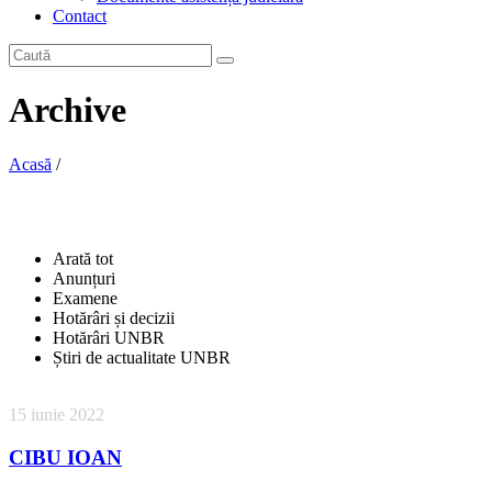
Contact
Archive
Acasă
/
Arată tot
Anunțuri
Examene
Hotărâri și decizii
Hotărâri UNBR
Știri de actualitate UNBR
15 iunie 2022
CIBU IOAN