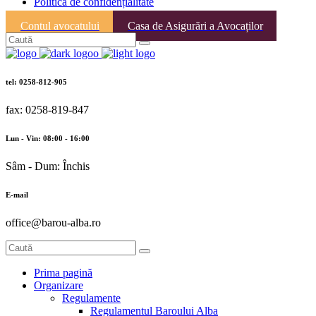
Politica de confidențialitate
Contul avocatului
Casa de Asigurări a Avocaților
tel: 0258-812-905
fax: 0258-819-847
Lun - Vin: 08:00 - 16:00
Sâm - Dum: Închis
E-mail
office@barou-alba.ro
Prima pagină
Organizare
Regulamente
Regulamentul Baroului Alba