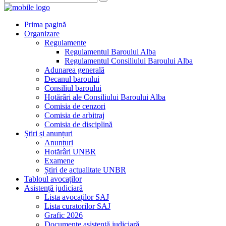
Prima pagină
Organizare
Regulamente
Regulamentul Baroului Alba
Regulamentul Consiliului Baroului Alba
Adunarea generală
Decanul baroului
Consiliul baroului
Hotărâri ale Consiliului Baroului Alba
Comisia de cenzori
Comisia de arbitraj
Comisia de disciplină
Știri și anunțuri
Anunțuri
Hotărâri UNBR
Examene
Știri de actualitate UNBR
Tabloul avocaților
Asistență judiciară
Lista avocaților SAJ
Lista curatorilor SAJ
Grafic 2026
Documente asistență judiciară