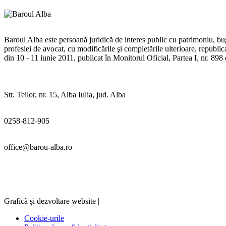
Baroul Alba este persoană juridică de interes public cu patrimoniu, buge
profesiei de avocat, cu modificările şi completările ulterioare, republ
din 10 - 11 iunie 2011, publicat în Monitorul Oficial, Partea I, nr. 89
Str. Teilor, nr. 15, Alba Iulia, jud. Alba
0258-812-905
office@barou-alba.ro
Graficã și dezvoltare website |
Cookie-urile