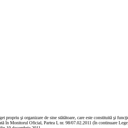
t propriu şi organizare de sine stătătoare, care este constituită şi func
icată în Monitorul Oficial, Partea I, nr. 98/07.02.2011 (în continuare Le
8 din 19 decembrie 2011.