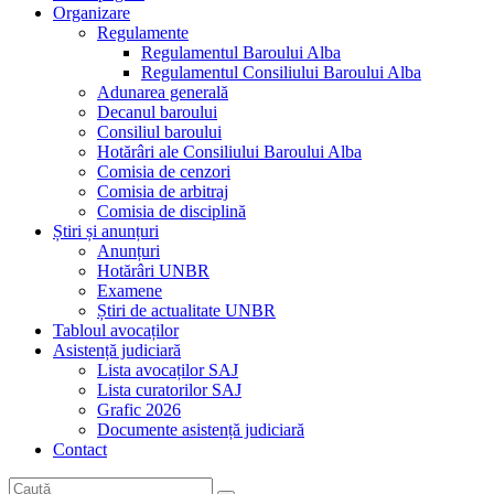
Organizare
Regulamente
Regulamentul Baroului Alba
Regulamentul Consiliului Baroului Alba
Adunarea generală
Decanul baroului
Consiliul baroului
Hotărâri ale Consiliului Baroului Alba
Comisia de cenzori
Comisia de arbitraj
Comisia de disciplină
Știri și anunțuri
Anunțuri
Hotărâri UNBR
Examene
Știri de actualitate UNBR
Tabloul avocaților
Asistență judiciară
Lista avocaților SAJ
Lista curatorilor SAJ
Grafic 2026
Documente asistență judiciară
Contact