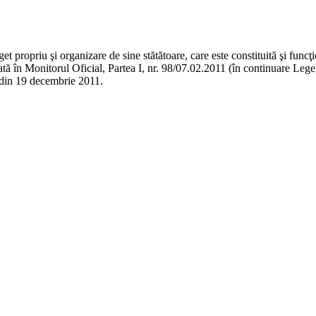
t propriu şi organizare de sine stătătoare, care este constituită şi func
icată în Monitorul Oficial, Partea I, nr. 98/07.02.2011 (în continuare Le
8 din 19 decembrie 2011.