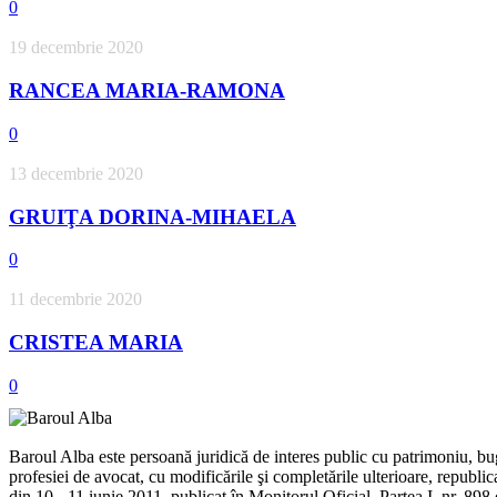
0
19 decembrie 2020
RANCEA MARIA-RAMONA
0
13 decembrie 2020
GRUIŢA DORINA-MIHAELA
0
11 decembrie 2020
CRISTEA MARIA
0
Baroul Alba este persoană juridică de interes public cu patrimoniu, buge
profesiei de avocat, cu modificările şi completările ulterioare, republ
din 10 - 11 iunie 2011, publicat în Monitorul Oficial, Partea I, nr. 89