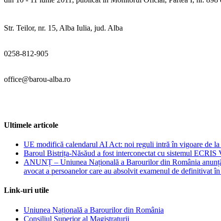
Str. Teilor, nr. 15, Alba Iulia, jud. Alba
0258-812-905
office@barou-alba.ro
Ultimele articole
UE modifică calendarul AI Act: noi reguli intră în vigoare de la 2
Baroul Bistrița-Năsăud a fost interconectat cu sistemul ECRIS
ANUNȚ – Uniunea Națională a Barourilor din România anunță orga
avocat a persoanelor care au absolvit examenul de definitiva
Link-uri utile
Uniunea Națională a Barourilor din România
Consiliul Superior al Magistraturii