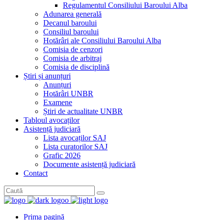
Regulamentul Consiliului Baroului Alba
Adunarea generală
Decanul baroului
Consiliul baroului
Hotărâri ale Consiliului Baroului Alba
Comisia de cenzori
Comisia de arbitraj
Comisia de disciplină
Știri și anunțuri
Anunțuri
Hotărâri UNBR
Examene
Știri de actualitate UNBR
Tabloul avocaților
Asistență judiciară
Lista avocaților SAJ
Lista curatorilor SAJ
Grafic 2026
Documente asistență judiciară
Contact
Prima pagină