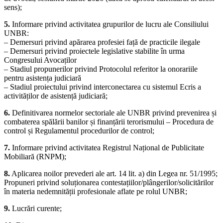
sens);
5.
Informare privind activitatea grupurilor de lucru ale Consiliului
UNBR:
– Demersuri privind apărarea profesiei față de practicile ilegale
– Demersuri privind proiectele legislative stabilite în urma
Congresului Avocaților
– Stadiul propunerilor privind Protocolul referitor la onorariile
pentru asistența judiciară
– Stadiul proiectului privind interconectarea cu sistemul Ecris a
activităților de asistență judiciară;
6.
Definitivarea normelor sectoriale ale UNBR privind prevenirea și
combaterea spălării banilor și finanțării terorismului – Procedura de
control și Regulamentul procedurilor de control;
7.
Informare privind activitatea Registrul Național de Publicitate
Mobiliară (RNPM);
8.
Aplicarea noilor prevederi ale art. 14 lit. a) din Legea nr. 51/1995;
Propuneri privind soluționarea contestațiilor/plângerilor/solicitărilor
în materia nedemnității profesionale aflate pe rolul UNBR;
9.
Lucrări curente;