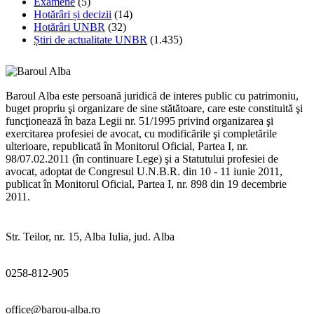
Examene
(5)
Hotărâri și decizii
(14)
Hotărâri UNBR
(32)
Știri de actualitate UNBR
(1.435)
Baroul Alba este persoană juridică de interes public cu patrimoniu,
buget propriu şi organizare de sine stătătoare, care este constituită şi
funcţionează în baza Legii nr. 51/1995 privind organizarea şi
exercitarea profesiei de avocat, cu modificările şi completările
ulterioare, republicată în Monitorul Oficial, Partea I, nr.
98/07.02.2011 (în continuare Lege) şi a Statutului profesiei de
avocat, adoptat de Congresul U.N.B.R. din 10 - 11 iunie 2011,
publicat în Monitorul Oficial, Partea I, nr. 898 din 19 decembrie
2011.
Str. Teilor, nr. 15, Alba Iulia, jud. Alba
0258-812-905
office@barou-alba.ro