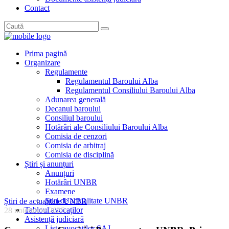
Contact
Prima pagină
Organizare
Regulamente
Regulamentul Baroului Alba
Regulamentul Consiliului Baroului Alba
Adunarea generală
Decanul baroului
Consiliul baroului
Hotărâri ale Consiliului Baroului Alba
Comisia de cenzori
Comisia de arbitraj
Comisia de disciplină
Știri și anunțuri
Anunțuri
Hotărâri UNBR
Examene
Știri de actualitate UNBR
Știri de actualitate UNBR
Tabloul avocaților
28 noiembrie 2025
Asistență judiciară
Lista avocaților SAJ