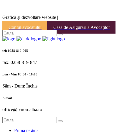
Graficã și dezvoltare website |
Contul avocatului
Casa de Asigurări a Avocaților
tel: 0258-812-905
fax: 0258-819-847
Lun - Vin: 08:00 - 16:00
Sâm - Dum: Închis
E-mail
office@barou-alba.ro
Prima pagină