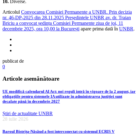
10.
Diverse.
Articolul
Convocarea Comisiei Permanente a UNBR. Prin decizia
nr. 46-DP-2025 din 28.11.2025 Președintele UNBR av. dr. Traian
Briciu a convocat ședința Comisiei Permanente ziua de joi, 11
decembrie 2025, ora 10,00 la București
apare prima dată în
UNBR
.
publicat de
0
Articole asemănătoare
UE modifică calendarul AI Act: noi reguli intră în vigoare de la 2 august, iar
obligațiile pentru sistemele IA utilizate în administrarea justiției sunt
decalate până în decembrie 2027
Știri de actualitate UNBR
28 iulie 2026
Baroul Bistrița-Năsăud a fost interconectat cu sistemul ECRIS V