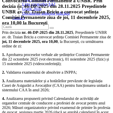
Convocarea Comisiei Permanente a UNBR. Prin
Lista curatorilor SAJ
decizia nr. 46-DP-2025 din 28.11.2025 Președintele
Grafic 2026
UNBR av. dr. Traian Briciu a convocat ședința
Documente asistență judiciară
Comisiei Permanente ziua de joi, 11 decembrie 2025,
Contact
ora 10,00 la București
Prin decizia
nr. 46-DP-2025 din 28.11.2025
, Președintele UNBR
av. dr. Traian Briciu a convocat ședința Comisiei Permanente ziua de
joi, 11 decembrie 2025, ora 10,00
, la București, cu următoarea
ordine de zi:
1.
Aprobarea proceselor verbale ale ședințelor Comisiei Permanente
din 22 octombrie 2025 (vot electronic), 01 noiembrie 2025 (fizic) și
15 noiembrie 2025 (videoconferință);
2.
Validarea examenului de absolvire a INPPA;
3.
Analizarea materialelor și a hotărârilor prevăzute de legislația
Casei de Asigurări a Avocaților (CAA) pentru funcționarea unitară a
sistemului CAA în anul 2026;
4.
Analizarea propunerii privind Calendarului de activități ale
organelor centrale de conducere a profesiei de avocat pentru anul
2026; Măsuri organizatorice privind examenul de primire în profesia
de avocat, sesiunea martie 2026 (dacă se aprobă calendarul în acest