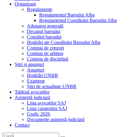
Organizare
Regulamente
Regulamentul Baroului Alba
Regulamentul Consiliului Baroului Alba
Adunarea generală
Decanul baroului
Consiliul baroului
Hotărâri ale Consiliului Baroului Alba
Comisia de cenzori
Comisia de arbitraj
Comisia de disciplină
Știri și anunțuri
Anunțuri
Hotărâri UNBR
Examene
Știri de actualitate UNBR
Tabloul avocaților
Asistență judiciară
Lista avocaților SAJ
Lista curatorilor SAJ
Grafic 2026
Documente asistență judiciară
Contact