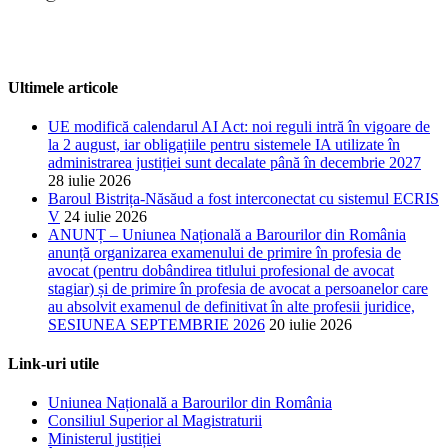
Ultimele articole
UE modifică calendarul AI Act: noi reguli intră în vigoare de
la 2 august, iar obligațiile pentru sistemele IA utilizate în
administrarea justiției sunt decalate până în decembrie 2027
28 iulie 2026
Baroul Bistrița-Năsăud a fost interconectat cu sistemul ECRIS
V
24 iulie 2026
ANUNȚ – Uniunea Națională a Barourilor din România
anunță organizarea examenului de primire în profesia de
avocat (pentru dobândirea titlului profesional de avocat
stagiar) și de primire în profesia de avocat a persoanelor care
au absolvit examenul de definitivat în alte profesii juridice,
SESIUNEA SEPTEMBRIE 2026
20 iulie 2026
Link-uri utile
Uniunea Națională a Barourilor din România
Consiliul Superior al Magistraturii
Ministerul justiției