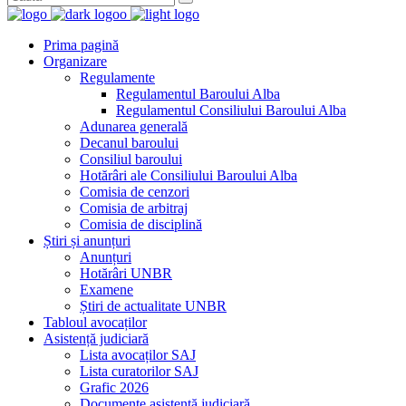
Prima pagină
Organizare
Regulamente
Regulamentul Baroului Alba
Regulamentul Consiliului Baroului Alba
Adunarea generală
Decanul baroului
Consiliul baroului
Hotărâri ale Consiliului Baroului Alba
Comisia de cenzori
Comisia de arbitraj
Comisia de disciplină
Știri și anunțuri
Anunțuri
Hotărâri UNBR
Examene
Știri de actualitate UNBR
Tabloul avocaților
Asistență judiciară
Lista avocaților SAJ
Lista curatorilor SAJ
Grafic 2026
Documente asistență judiciară