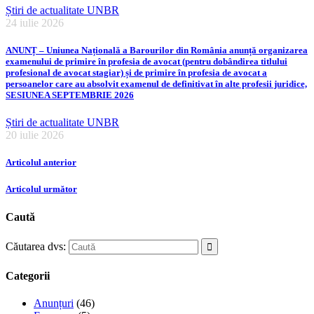
Știri de actualitate UNBR
24 iulie 2026
ANUNȚ – Uniunea Națională a Barourilor din România anunță organizarea
examenului de primire în profesia de avocat (pentru dobândirea titlului
profesional de avocat stagiar) și de primire în profesia de avocat a
persoanelor care au absolvit examenul de definitivat în alte profesii juridice,
SESIUNEA SEPTEMBRIE 2026
Știri de actualitate UNBR
20 iulie 2026
Articolul anterior
Articolul următor
Caută
Căutarea dvs:
Categorii
Anunțuri
(46)