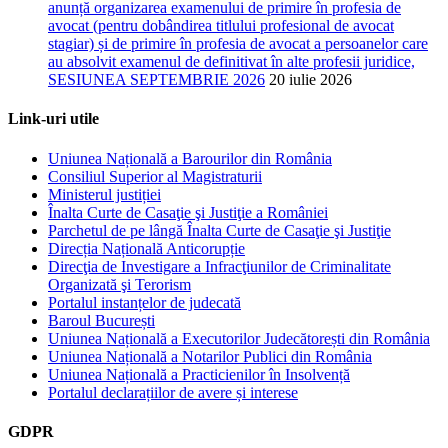
anunță organizarea examenului de primire în profesia de
avocat (pentru dobândirea titlului profesional de avocat
stagiar) și de primire în profesia de avocat a persoanelor care
au absolvit examenul de definitivat în alte profesii juridice,
SESIUNEA SEPTEMBRIE 2026
20 iulie 2026
Link-uri utile
Uniunea Națională a Barourilor din România
Consiliul Superior al Magistraturii
Ministerul justiției
Înalta Curte de Casaţie şi Justiţie a României
Parchetul de pe lângă Înalta Curte de Casaţie şi Justiţie
Direcția Națională Anticorupție
Direcţia de Investigare a Infracţiunilor de Criminalitate
Organizată şi Terorism
Portalul instanțelor de judecată
Baroul București
Uniunea Națională a Executorilor Judecătorești din România
Uniunea Națională a Notarilor Publici din România
Uniunea Națională a Practicienilor în Insolvență
Portalul declarațiilor de avere și interese
GDPR