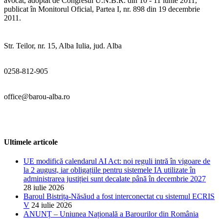
avocat, adoptat de Congresul U.N.B.R. din 10 - 11 iunie 2011,
publicat în Monitorul Oficial, Partea I, nr. 898 din 19 decembrie
2011.
Str. Teilor, nr. 15, Alba Iulia, jud. Alba
0258-812-905
office@barou-alba.ro
Ultimele articole
UE modifică calendarul AI Act: noi reguli intră în vigoare de
la 2 august, iar obligațiile pentru sistemele IA utilizate în
administrarea justiției sunt decalate până în decembrie 2027
28 iulie 2026
Baroul Bistrița-Năsăud a fost interconectat cu sistemul ECRIS
V
24 iulie 2026
ANUNȚ – Uniunea Națională a Barourilor din România