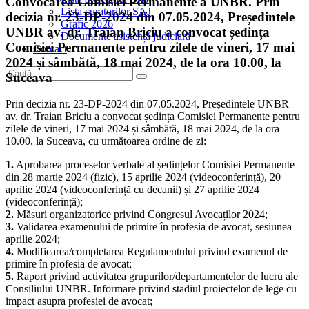
Convocarea Comisiei Permanente a UNBR. Prin
Lista curatorilor SAJ
decizia nr. 23-DP-2024 din 07.05.2024, Președintele
Grafic 2026
UNBR av. dr. Traian Briciu a convocat ședința
Documente asistență judiciară
Comisiei Permanente pentru zilele de vineri, 17 mai
Contact
2024 și sâmbătă, 18 mai 2024, de la ora 10.00, la
Suceava
Prin decizia nr. 23-DP-2024 din 07.05.2024, Președintele UNBR
av. dr. Traian Briciu a convocat ședința Comisiei Permanente pentru
zilele de vineri, 17 mai 2024 și sâmbătă, 18 mai 2024, de la ora
10.00, la Suceava, cu următoarea ordine de zi:
1.
Aprobarea proceselor verbale al ședințelor Comisiei Permanente
din 28 martie 2024 (fizic), 15 aprilie 2024 (videoconferință), 20
aprilie 2024 (videoconferință cu decanii) și 27 aprilie 2024
(videoconferință);
2.
Măsuri organizatorice privind Congresul Avocaților 2024;
3.
Validarea examenului de primire în profesia de avocat, sesiunea
aprilie 2024;
4.
Modificarea/completarea Regulamentului privind examenul de
primire în profesia de avocat;
5.
Raport privind activitatea grupurilor/departamentelor de lucru ale
Consiliului UNBR. Informare privind stadiul proiectelor de lege cu
impact asupra profesiei de avocat;