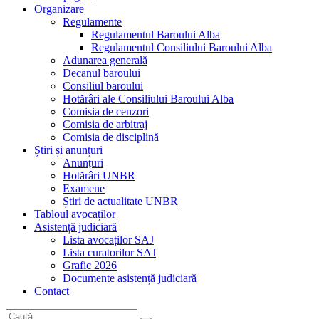
Organizare
Regulamente
Regulamentul Baroului Alba
Regulamentul Consiliului Baroului Alba
Adunarea generală
Decanul baroului
Consiliul baroului
Hotărâri ale Consiliului Baroului Alba
Comisia de cenzori
Comisia de arbitraj
Comisia de disciplină
Știri și anunțuri
Anunțuri
Hotărâri UNBR
Examene
Știri de actualitate UNBR
Tabloul avocaților
Asistență judiciară
Lista avocaților SAJ
Lista curatorilor SAJ
Grafic 2026
Documente asistență judiciară
Contact