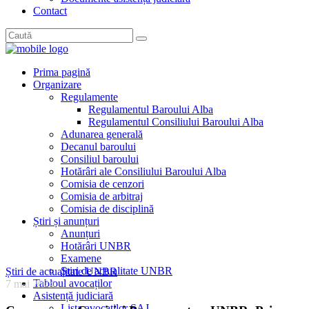
Contact
Prima pagină
Organizare
Regulamente
Regulamentul Baroului Alba
Regulamentul Consiliului Baroului Alba
Adunarea generală
Decanul baroului
Consiliul baroului
Hotărâri ale Consiliului Baroului Alba
Comisia de cenzori
Comisia de arbitraj
Comisia de disciplină
Știri și anunțuri
Anunțuri
Hotărâri UNBR
Examene
Știri de actualitate UNBR
Știri de actualitate UNBR
Tabloul avocaților
7 mai 2024
Asistență judiciară
Lista avocaților SAJ