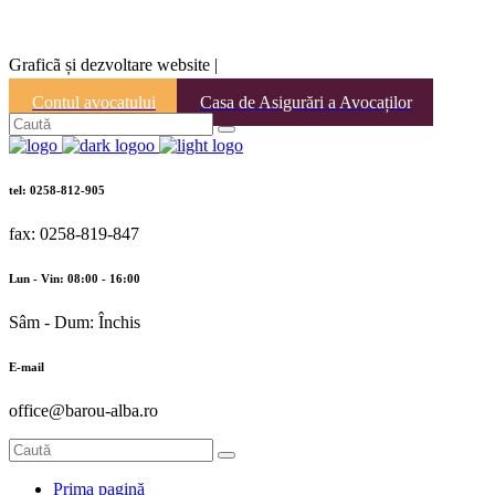
Graficã și dezvoltare website |
Contul avocatului
Casa de Asigurări a Avocaților
tel: 0258-812-905
fax: 0258-819-847
Lun - Vin: 08:00 - 16:00
Sâm - Dum: Închis
E-mail
office@barou-alba.ro
Prima pagină