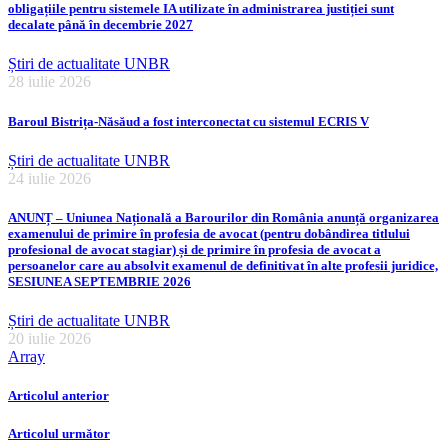
obligațiile pentru sistemele IA utilizate în administrarea justiției sunt
decalate până în decembrie 2027
Știri de actualitate UNBR
28 iulie 2026
Baroul Bistrița-Năsăud a fost interconectat cu sistemul ECRIS V
Știri de actualitate UNBR
24 iulie 2026
ANUNȚ – Uniunea Națională a Barourilor din România anunță organizarea
examenului de primire în profesia de avocat (pentru dobândirea titlului
profesional de avocat stagiar) și de primire în profesia de avocat a
persoanelor care au absolvit examenul de definitivat în alte profesii juridice,
SESIUNEA SEPTEMBRIE 2026
Știri de actualitate UNBR
20 iulie 2026
Array
Articolul anterior
Articolul următor