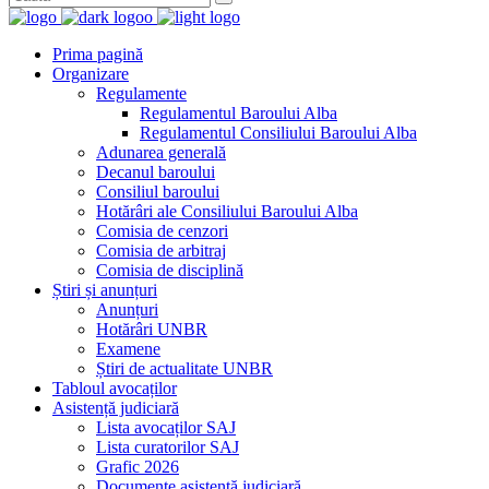
Prima pagină
Organizare
Regulamente
Regulamentul Baroului Alba
Regulamentul Consiliului Baroului Alba
Adunarea generală
Decanul baroului
Consiliul baroului
Hotărâri ale Consiliului Baroului Alba
Comisia de cenzori
Comisia de arbitraj
Comisia de disciplină
Știri și anunțuri
Anunțuri
Hotărâri UNBR
Examene
Știri de actualitate UNBR
Tabloul avocaților
Asistență judiciară
Lista avocaților SAJ
Lista curatorilor SAJ
Grafic 2026
Documente asistență judiciară