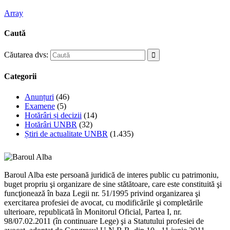
Array
Caută
Căutarea dvs:
Categorii
Anunțuri
(46)
Examene
(5)
Hotărâri și decizii
(14)
Hotărâri UNBR
(32)
Știri de actualitate UNBR
(1.435)
Baroul Alba este persoană juridică de interes public cu patrimoniu,
buget propriu şi organizare de sine stătătoare, care este constituită şi
funcţionează în baza Legii nr. 51/1995 privind organizarea şi
exercitarea profesiei de avocat, cu modificările şi completările
ulterioare, republicată în Monitorul Oficial, Partea I, nr.
98/07.02.2011 (în continuare Lege) şi a Statutului profesiei de