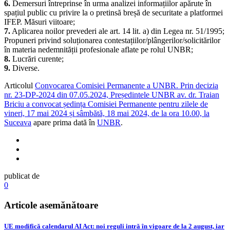
6.
Demersuri întreprinse în urma analizei informațiilor apărute în
spațiul public cu privire la o pretinsă breșă de securitate a platformei
IFEP. Măsuri viitoare;
7.
Aplicarea noilor prevederi ale art. 14 lit. a) din Legea nr. 51/1995;
Propuneri privind soluționarea contestațiilor/plângerilor/solicitărilor
în materia nedemnității profesionale aflate pe rolul UNBR;
8.
Lucrări curente;
9.
Diverse.
Articolul
Convocarea Comisiei Permanente a UNBR. Prin decizia
nr. 23-DP-2024 din 07.05.2024, Președintele UNBR av. dr. Traian
Briciu a convocat ședința Comisiei Permanente pentru zilele de
vineri, 17 mai 2024 și sâmbătă, 18 mai 2024, de la ora 10.00, la
Suceava
apare prima dată în
UNBR
.
publicat de
0
Articole asemănătoare
UE modifică calendarul AI Act: noi reguli intră în vigoare de la 2 august, iar