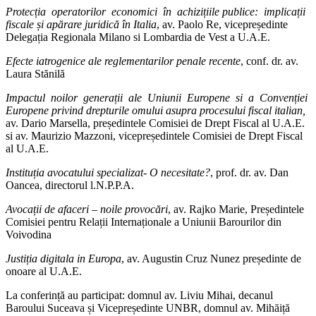
Protecția operatorilor economici în achizițiile publice: implicații
fiscale și apărare juridică în Italia
, av. Paolo Re, vicepreședinte
Delegația Regionala Milano si Lombardia de Vest a U.A.E.
Efecte iatrogenice ale reglementarilor penale recente
, conf. dr. av.
Laura Stănilă
Impactul noilor generații ale Uniunii Europene si a Convenției
Europene privind drepturile omului asupra procesului fiscal italian,
av. Dario Marsella, președintele Comisiei de Drept Fiscal al U.A.E.
si av. Maurizio Mazzoni, vicepreședintele Comisiei de Drept Fiscal
al U.A.E.
Instituția avocatului specializat- O necesitate?
, prof. dr. av. Dan
Oancea, directorul l.N.P.P.A.
Avocații de afaceri – noile provocări
, av. Rajko Marie, Președintele
Comisiei pentru Relații Internaționale a Uniunii Barourilor din
Voivodina
Justiția digitala in Europa
, av. Augustin Cruz Nunez președinte de
onoare al U.A.E.
La conferință au participat: domnul av. Liviu Mihai, decanul
Baroului Suceava și Vicepreședinte UNBR, domnul av. Mihăiță