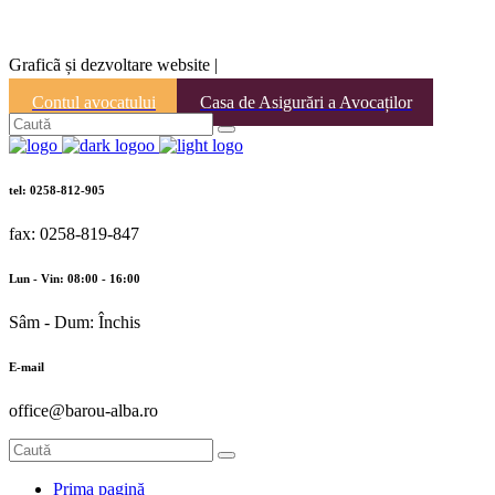
Graficã și dezvoltare website |
Contul avocatului
Casa de Asigurări a Avocaților
tel: 0258-812-905
fax: 0258-819-847
Lun - Vin: 08:00 - 16:00
Sâm - Dum: Închis
E-mail
office@barou-alba.ro
Prima pagină