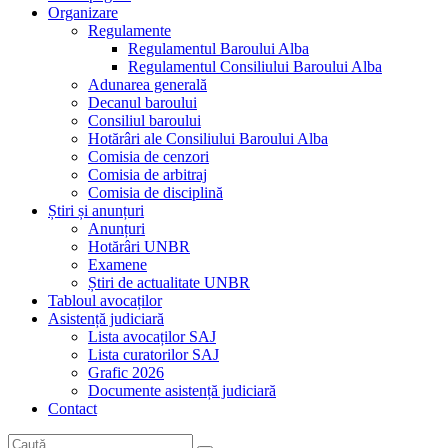
Organizare
Regulamente
Regulamentul Baroului Alba
Regulamentul Consiliului Baroului Alba
Adunarea generală
Decanul baroului
Consiliul baroului
Hotărâri ale Consiliului Baroului Alba
Comisia de cenzori
Comisia de arbitraj
Comisia de disciplină
Știri și anunțuri
Anunțuri
Hotărâri UNBR
Examene
Știri de actualitate UNBR
Tabloul avocaților
Asistență judiciară
Lista avocaților SAJ
Lista curatorilor SAJ
Grafic 2026
Documente asistență judiciară
Contact