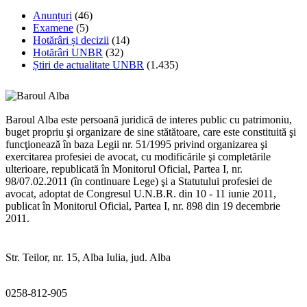
Anunțuri
(46)
Examene
(5)
Hotărâri și decizii
(14)
Hotărâri UNBR
(32)
Știri de actualitate UNBR
(1.435)
Baroul Alba este persoană juridică de interes public cu patrimoniu,
buget propriu şi organizare de sine stătătoare, care este constituită şi
funcţionează în baza Legii nr. 51/1995 privind organizarea şi
exercitarea profesiei de avocat, cu modificările şi completările
ulterioare, republicată în Monitorul Oficial, Partea I, nr.
98/07.02.2011 (în continuare Lege) şi a Statutului profesiei de
avocat, adoptat de Congresul U.N.B.R. din 10 - 11 iunie 2011,
publicat în Monitorul Oficial, Partea I, nr. 898 din 19 decembrie
2011.
Str. Teilor, nr. 15, Alba Iulia, jud. Alba
0258-812-905