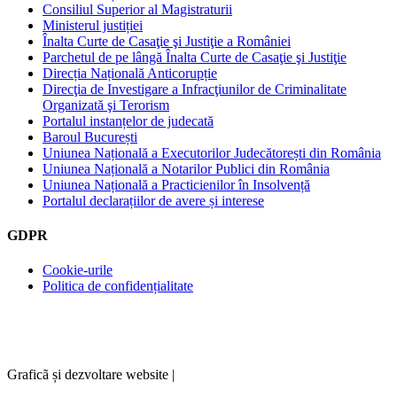
Consiliul Superior al Magistraturii
Ministerul justiției
Înalta Curte de Casaţie şi Justiţie a României
Parchetul de pe lângă Înalta Curte de Casaţie şi Justiţie
Direcția Națională Anticorupție
Direcţia de Investigare a Infracţiunilor de Criminalitate
Organizată şi Terorism
Portalul instanțelor de judecată
Baroul București
Uniunea Națională a Executorilor Judecătorești din România
Uniunea Națională a Notarilor Publici din România
Uniunea Națională a Practicienilor în Insolvență
Portalul declarațiilor de avere și interese
GDPR
Cookie-urile
Politica de confidențialitate
Graficã și dezvoltare website |