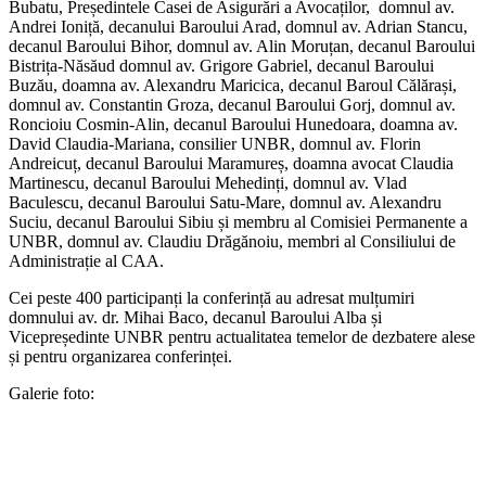
Bubatu, Președintele Casei de Asigurări a Avocaților, domnul av.
Andrei Ioniță, decanului Baroului Arad, domnul av. Adrian Stancu,
decanul Baroului Bihor, domnul av. Alin Moruțan, decanul Baroului
Bistrița-Năsăud domnul av. Grigore Gabriel, decanul Baroului
Buzău, doamna av. Alexandru Maricica, decanul Baroul Călărași,
domnul av. Constantin Groza, decanul Baroului Gorj, domnul av.
Roncioiu Cosmin-Alin, decanul Baroului Hunedoara, doamna av.
David Claudia-Mariana, consilier UNBR, domnul av. Florin
Andreicuț, decanul Baroului Maramureș, doamna avocat Claudia
Martinescu, decanul Baroului Mehedinți, domnul av. Vlad
Baculescu, decanul Baroului Satu-Mare, domnul av. Alexandru
Suciu, decanul Baroului Sibiu și membru al Comisiei Permanente a
UNBR, domnul av. Claudiu Drăgănoiu, membri al Consiliului de
Administrație al CAA.
Cei peste 400 participanți la conferință au adresat mulțumiri
domnului av. dr. Mihai Baco, decanul Baroului Alba și
Vicepreședinte UNBR pentru actualitatea temelor de dezbatere alese
și pentru organizarea conferinței.
Galerie foto: