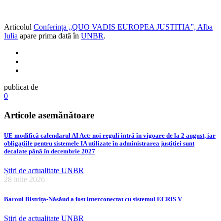
Articolul
Conferința „QUO VADIS EUROPEA JUSTITIA”, Alba
Iulia
apare prima dată în
UNBR
.
publicat de
0
Articole asemănătoare
UE modifică calendarul AI Act: noi reguli intră în vigoare de la 2 august, iar
obligațiile pentru sistemele IA utilizate în administrarea justiției sunt
decalate până în decembrie 2027
Știri de actualitate UNBR
28 iulie 2026
Baroul Bistrița-Năsăud a fost interconectat cu sistemul ECRIS V
Știri de actualitate UNBR