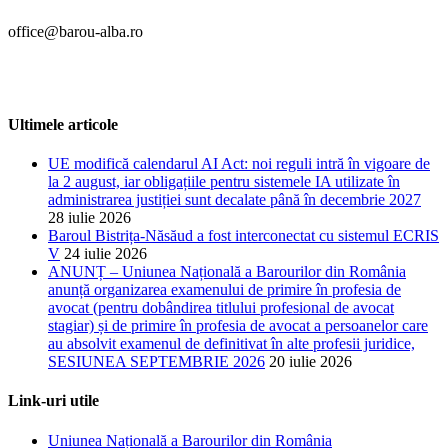
office@barou-alba.ro
Ultimele articole
UE modifică calendarul AI Act: noi reguli intră în vigoare de
la 2 august, iar obligațiile pentru sistemele IA utilizate în
administrarea justiției sunt decalate până în decembrie 2027
28 iulie 2026
Baroul Bistrița-Năsăud a fost interconectat cu sistemul ECRIS
V
24 iulie 2026
ANUNȚ – Uniunea Națională a Barourilor din România
anunță organizarea examenului de primire în profesia de
avocat (pentru dobândirea titlului profesional de avocat
stagiar) și de primire în profesia de avocat a persoanelor care
au absolvit examenul de definitivat în alte profesii juridice,
SESIUNEA SEPTEMBRIE 2026
20 iulie 2026
Link-uri utile
Uniunea Națională a Barourilor din România