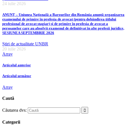
24 iulie 2026
ANUNȚ – Uniunea Națională a Barourilor din România anunță organizarea
examenului de primire în profesia de avocat (pentru dobândirea titlului
profesional de avocat stagiar) și de primire în profesia de avocat a
persoanelor care au absolvit examenul de definitivat în alte profesii juridice,
SESIUNEA SEPTEMBRIE 2026
Știri de actualitate UNBR
20 iulie 2026
Array
Articolul anterior
Articolul următor
Array
Caută
Căutarea dvs:
Categorii