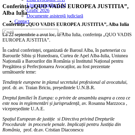
Lista curatorilor SAJ
Conferința „QUO VADIS EUROPEA JUSTITIA”,
Grafic 2026
Alba Iulia
Documente asistență judiciară
Contact
Conferința „QUO VADIS EUROPEA JUSTITIA”, Alba Iulia
La 22 septembrie a avut loc, la Alba Iulia, conferința „QUO VADIS
EUROPEA JUSTITIA”.
În cadrul conferinței, organizată de Baroul Alba, în parteneriat cu
Barourile Sibiu și Hunedoara, Curtea de Apel Alba-Iulia, Uniunea
Națională a Barourilor din România și Institutul Național pentru
Pregătirea și Perfecționarea Avocaților, au fost prezentate
următoarele teme:
Tendințele europene in planul secretului profesional al avocatului
,
prof. dr. av. Traian Briciu, președintele U.N.B.R.
Dreptul familiei în Europa: o privire de ansamblu asupra a ceea ce
este nou in reglementări și jurisprudență,
av. Rosanna Marzzoca ,
vicepreședinte U.A.E.
Spațiul European de justiție si Directiva privind Drepturile
Procedurale in procesele penale. Implicații pentru Justiția din
România,
prof. dr.av. Cristian Diaconescu