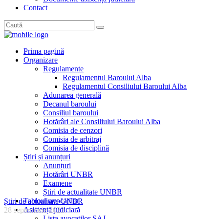
Contact
Prima pagină
Organizare
Regulamente
Regulamentul Baroului Alba
Regulamentul Consiliului Baroului Alba
Adunarea generală
Decanul baroului
Consiliul baroului
Hotărâri ale Consiliului Baroului Alba
Comisia de cenzori
Comisia de arbitraj
Comisia de disciplină
Știri și anunțuri
Anunțuri
Hotărâri UNBR
Examene
Știri de actualitate UNBR
Tabloul avocaților
Știri de actualitate UNBR
Asistență judiciară
28 septembrie 2023
Lista avocaților SAJ