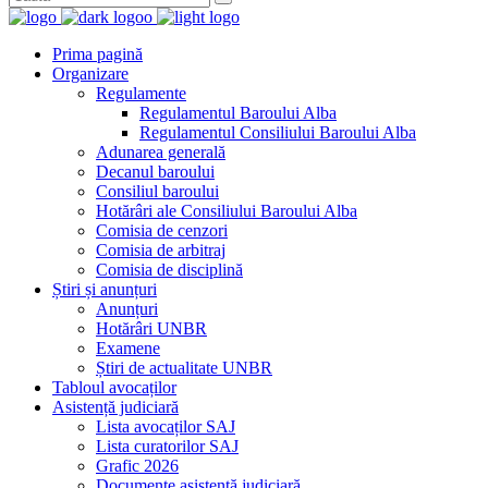
Prima pagină
Organizare
Regulamente
Regulamentul Baroului Alba
Regulamentul Consiliului Baroului Alba
Adunarea generală
Decanul baroului
Consiliul baroului
Hotărâri ale Consiliului Baroului Alba
Comisia de cenzori
Comisia de arbitraj
Comisia de disciplină
Știri și anunțuri
Anunțuri
Hotărâri UNBR
Examene
Știri de actualitate UNBR
Tabloul avocaților
Asistență judiciară
Lista avocaților SAJ
Lista curatorilor SAJ
Grafic 2026
Documente asistență judiciară