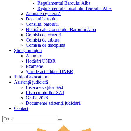
Regulamentul Baroului Alba
Regulamentul Consiliului Baroului Alba
Adunarea generală
Decanul baroului
Consiliul baroului
Hotărâri ale Consiliului Baroului Alba
Comisia de cenzori
Comisia de arbitraj
Comisia de disciplină
Știri și anunțuri
Anunțuri
Hotărâri UNBR
Examene
Știri de actualitate UNBR
Tabloul avocaților
Asistență judiciară
Lista avocaților SAJ
Lista curatorilor SAJ
Grafic 2026
Documente asistență judiciară
Contact