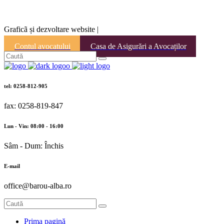
Graficã și dezvoltare website |
Contul avocatului
Casa de Asigurări a Avocaților
tel: 0258-812-905
fax: 0258-819-847
Lun - Vin: 08:00 - 16:00
Sâm - Dum: Închis
E-mail
office@barou-alba.ro
Prima pagină