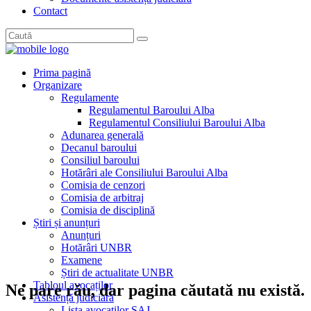
Contact
Prima pagină
Organizare
Regulamente
Regulamentul Baroului Alba
Regulamentul Consiliului Baroului Alba
Adunarea generală
Decanul baroului
Consiliul baroului
Hotărâri ale Consiliului Baroului Alba
Comisia de cenzori
Comisia de arbitraj
Comisia de disciplină
Știri și anunțuri
Anunțuri
Hotărâri UNBR
Examene
Știri de actualitate UNBR
Tabloul avocaților
Ne pare rău, dar pagina căutată nu există.
Asistență judiciară
Lista avocaților SAJ