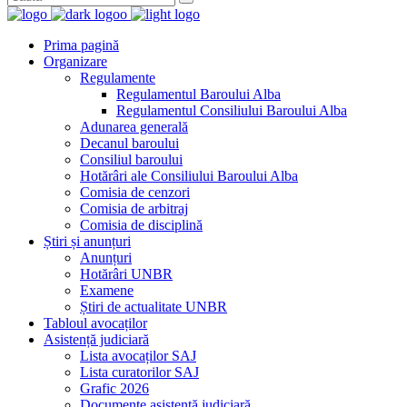
Prima pagină
Organizare
Regulamente
Regulamentul Baroului Alba
Regulamentul Consiliului Baroului Alba
Adunarea generală
Decanul baroului
Consiliul baroului
Hotărâri ale Consiliului Baroului Alba
Comisia de cenzori
Comisia de arbitraj
Comisia de disciplină
Știri și anunțuri
Anunțuri
Hotărâri UNBR
Examene
Știri de actualitate UNBR
Tabloul avocaților
Asistență judiciară
Lista avocaților SAJ
Lista curatorilor SAJ
Grafic 2026
Documente asistență judiciară