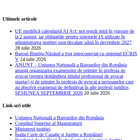
Ultimele articole
UE modifică calendarul AI Act: noi reguli intră în vigoare de
la 2 august, iar obligațiile pentru sistemele IA utilizate în
administrarea justiției sunt decalate până în decembrie 2027
28 iulie 2026
Baroul Bistrița-Năsăud a fost interconectat cu sistemul ECRIS
V
24 iulie 2026
ANUNȚ – Uniunea Națională a Barourilor din România
anunță organizarea examenului de primire în profesia de
avocat (pentru dobândirea titlului profesional de avocat
stagiar) și de primire în profesia de avocat a persoanelor care
au absolvit examenul de definitivat în alte profesii juridice,
SESIUNEA SEPTEMBRIE 2026
20 iulie 2026
Link-uri utile
Uniunea Națională a Barourilor din România
Consiliul Superior al Magistraturii
Ministerul justiției
Înalta Curte de Casaţie şi Justiţie a României