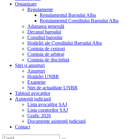
Organizare
Regulamente
Regulamentul Baroului Alba
Regulamentul Consiliului Baroului Alba
Adunarea generală
Decanul baroului
Consiliul baroului
Hotărâri ale Consiliului Baroului Alba
Comisia de cenzori
Comisia de arbitraj
Comisia de disciplină
Știri și anunțuri
Anunțuri
Hotărâri UNBR
Examene
Știri de actualitate UNBR
Tabloul avocaților
Asistență judiciară
Lista avocaților SAJ
Lista curatorilor SAJ
Grafic 2026
Documente asistență judiciară
Contact