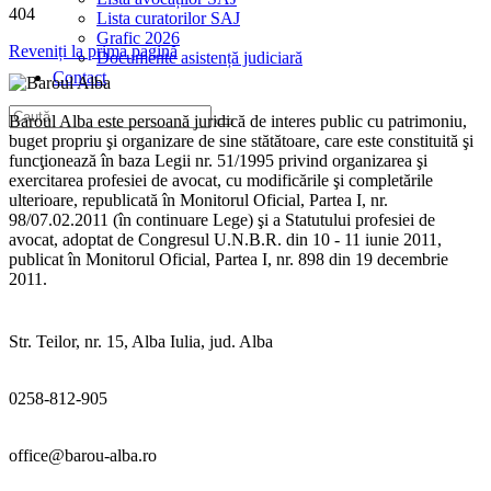
404
Lista curatorilor SAJ
Grafic 2026
Reveniți la prima pagină
Documente asistență judiciară
Contact
Baroul Alba este persoană juridică de interes public cu patrimoniu,
buget propriu şi organizare de sine stătătoare, care este constituită şi
funcţionează în baza Legii nr. 51/1995 privind organizarea şi
exercitarea profesiei de avocat, cu modificările şi completările
ulterioare, republicată în Monitorul Oficial, Partea I, nr.
98/07.02.2011 (în continuare Lege) şi a Statutului profesiei de
avocat, adoptat de Congresul U.N.B.R. din 10 - 11 iunie 2011,
publicat în Monitorul Oficial, Partea I, nr. 898 din 19 decembrie
2011.
Str. Teilor, nr. 15, Alba Iulia, jud. Alba
0258-812-905
office@barou-alba.ro