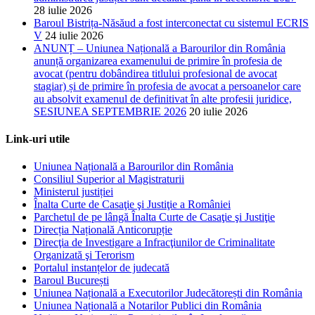
28 iulie 2026
Baroul Bistrița-Năsăud a fost interconectat cu sistemul ECRIS
V
24 iulie 2026
ANUNȚ – Uniunea Națională a Barourilor din România
anunță organizarea examenului de primire în profesia de
avocat (pentru dobândirea titlului profesional de avocat
stagiar) și de primire în profesia de avocat a persoanelor care
au absolvit examenul de definitivat în alte profesii juridice,
SESIUNEA SEPTEMBRIE 2026
20 iulie 2026
Link-uri utile
Uniunea Națională a Barourilor din România
Consiliul Superior al Magistraturii
Ministerul justiției
Înalta Curte de Casaţie şi Justiţie a României
Parchetul de pe lângă Înalta Curte de Casaţie şi Justiţie
Direcția Națională Anticorupție
Direcţia de Investigare a Infracţiunilor de Criminalitate
Organizată şi Terorism
Portalul instanțelor de judecată
Baroul București
Uniunea Națională a Executorilor Judecătorești din România
Uniunea Națională a Notarilor Publici din România