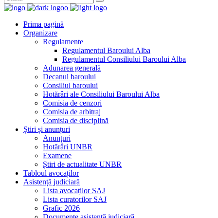
Prima pagină
Organizare
Regulamente
Regulamentul Baroului Alba
Regulamentul Consiliului Baroului Alba
Adunarea generală
Decanul baroului
Consiliul baroului
Hotărâri ale Consiliului Baroului Alba
Comisia de cenzori
Comisia de arbitraj
Comisia de disciplină
Știri și anunțuri
Anunțuri
Hotărâri UNBR
Examene
Știri de actualitate UNBR
Tabloul avocaților
Asistență judiciară
Lista avocaților SAJ
Lista curatorilor SAJ
Grafic 2026
Documente asistență judiciară