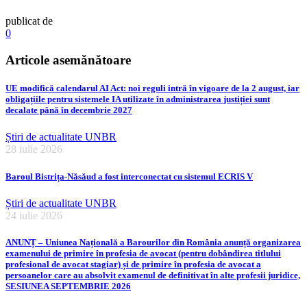
publicat de
0
Articole asemănătoare
UE modifică calendarul AI Act: noi reguli intră în vigoare de la 2 august, iar
obligațiile pentru sistemele IA utilizate în administrarea justiției sunt
decalate până în decembrie 2027
Știri de actualitate UNBR
28 iulie 2026
Baroul Bistrița-Năsăud a fost interconectat cu sistemul ECRIS V
Știri de actualitate UNBR
24 iulie 2026
ANUNȚ – Uniunea Națională a Barourilor din România anunță organizarea
examenului de primire în profesia de avocat (pentru dobândirea titlului
profesional de avocat stagiar) și de primire în profesia de avocat a
persoanelor care au absolvit examenul de definitivat în alte profesii juridice,
SESIUNEA SEPTEMBRIE 2026