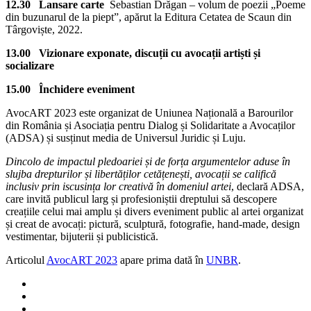
12.30 Lansare carte
Sebastian Drăgan – volum de poezii „Poeme
din buzunarul de la piept”, apărut la Editura Cetatea de Scaun din
Târgoviște, 2022.
13.00 Vizionare exponate, discuții cu avocații artiști și
socializare
15.00 Închidere eveniment
AvocART 2023 este organizat de Uniunea Națională a Barourilor
din România și Asociația pentru Dialog și Solidaritate a Avocaților
(ADSA) și susținut media de Universul Juridic și Luju.
Dincolo de impactul pledoariei și de forța argumentelor aduse în
slujba drepturilor și libertăților cetățenești, avocații se califică
inclusiv prin iscusința lor creativă în domeniul artei
, declară ADSA,
care invită publicul larg și profesioniștii dreptului să descopere
creațiile celui mai amplu și divers eveniment public al artei organizat
și creat de avocați: pictură, sculptură, fotografie, hand-made, design
vestimentar, bijuterii și publicistică.
Articolul
AvocART 2023
apare prima dată în
UNBR
.