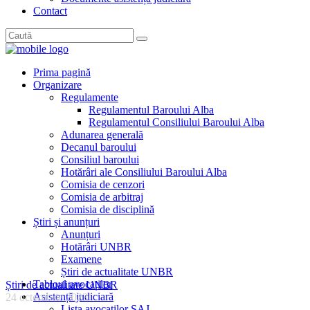
Contact
Prima pagină
Organizare
Regulamente
Regulamentul Baroului Alba
Regulamentul Consiliului Baroului Alba
Adunarea generală
Decanul baroului
Consiliul baroului
Hotărâri ale Consiliului Baroului Alba
Comisia de cenzori
Comisia de arbitraj
Comisia de disciplină
Știri și anunțuri
Anunțuri
Hotărâri UNBR
Examene
Știri de actualitate UNBR
Tabloul avocaților
Știri de actualitate UNBR
Asistență judiciară
24 octombrie 2023
Lista avocaților SAJ