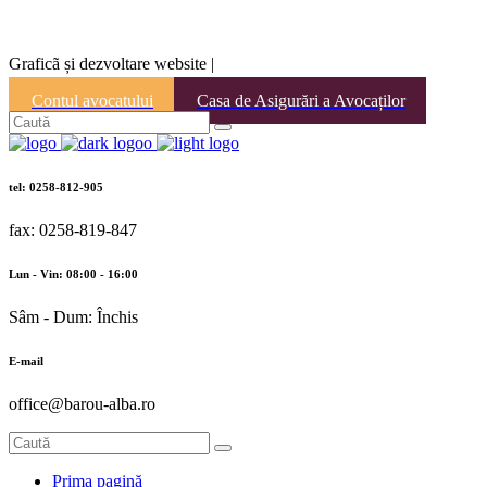
Graficã și dezvoltare website |
Contul avocatului
Casa de Asigurări a Avocaților
tel: 0258-812-905
fax: 0258-819-847
Lun - Vin: 08:00 - 16:00
Sâm - Dum: Închis
E-mail
office@barou-alba.ro
Prima pagină