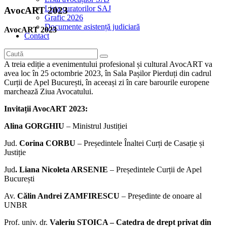
Lista curatorilor SAJ
AvocART 2023
Grafic 2026
Documente asistență judiciară
AvocART 2023
Contact
A treia ediție a evenimentului profesional și cultural AvocART va
avea loc în 25 octombrie 2023, în Sala Pașilor Pierduți din cadrul
Curții de Apel București, în aceeași zi în care barourile europene
marchează Ziua Avocatului.
Invitații AvocART 2023:
Alina GORGHIU
– Ministrul Justiției
Jud.
Corina CORBU
– Președintele Înaltei Curți de Casație și
Justiție
Jud
. Liana Nicoleta ARSENIE
– Președintele Curții de Apel
București
Av.
Călin Andrei ZAMFIRESCU
– Președinte de onoare al
UNBR
Prof. univ. dr.
Valeriu STOICA – Catedra de drept privat din