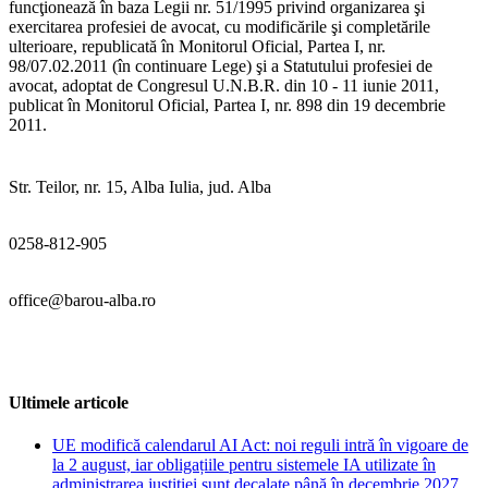
funcţionează în baza Legii nr. 51/1995 privind organizarea şi
exercitarea profesiei de avocat, cu modificările şi completările
ulterioare, republicată în Monitorul Oficial, Partea I, nr.
98/07.02.2011 (în continuare Lege) şi a Statutului profesiei de
avocat, adoptat de Congresul U.N.B.R. din 10 - 11 iunie 2011,
publicat în Monitorul Oficial, Partea I, nr. 898 din 19 decembrie
2011.
Str. Teilor, nr. 15, Alba Iulia, jud. Alba
0258-812-905
office@barou-alba.ro
Ultimele articole
UE modifică calendarul AI Act: noi reguli intră în vigoare de
la 2 august, iar obligațiile pentru sistemele IA utilizate în
administrarea justiției sunt decalate până în decembrie 2027