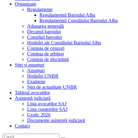
Organizare
Regulamente
Regulamentul Baroului Alba
Regulamentul Consiliului Baroului Alba
Adunarea generală
Decanul baroului
Consiliul baroului
Hotărâri ale Consiliului Baroului Alba
Comisia de cenzori
Comisia de arbitraj
Comisia de disciplină
Știri și anunțuri
Anunțuri
Hotărâri UNBR
Examene
Știri de actualitate UNBR
Tabloul avocaților
Asistență judiciară
Lista avocaților SAJ
Lista curatorilor SAJ
Grafic 2026
Documente asistență judiciară
Contact